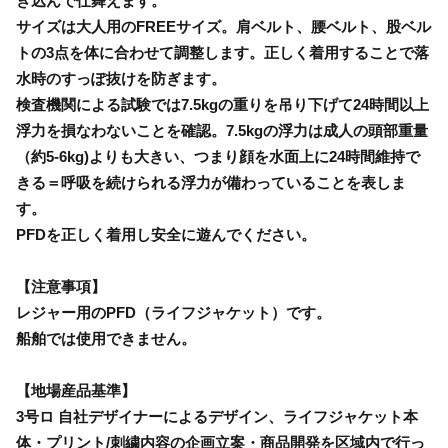
き込んで仕舞えます。
サイズは大人用のFREEサイズ。肩ベルト、腰ベルト、股ベル
トの3点を体に合わせて調整します。正しく着用することで落
水時のすっぽ抜けを防ぎます。
検査機関による試験では7.5kgの重りを吊り下げて24時間以上
浮力を損なわないことを確認。7.5kgの浮力は成人の頭部重量
（約5-6kg)よりも大きい、つまり顔を水面上に24時間維持で
きる＝呼吸を続けられる浮力が備わっていることを表しま
す。
PFDを正しく着用し安全に遊んでください。
【注意事項】
レジャー用のPFD（ライフジャケット）です。
船舶では使用できません。
【地場産品基準】
3号ロ 自社デザイナーによるデザイン、ライフジャケット本
体・プリント/刺繍内容の企画立案・商品開発を区域内で行っ