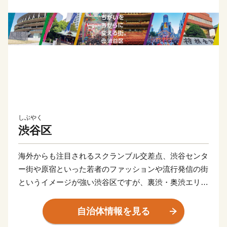
しぶやく
渋谷区
海外からも注目されるスクランブル交差点、渋谷センタ
ー街や原宿といった若者のファッションや流行発信の街
というイメージが強い渋谷区ですが、裏渋・奥渋エリア
や広尾、代官山、恵比寿といった大人の雰囲気が漂う街
や、笹塚・幡ヶ谷・初台地区等の人情味が漂う街、 緑
自治体情報を見る
に囲まれて文化・歴史を感じる代々木・千駄ヶ谷地区な