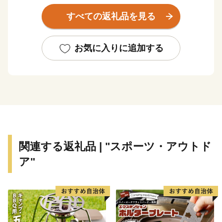
ど、様々な魅力にあふれています。
すべての返礼品を見る
また、100年に一度とも言われる渋谷駅周辺のまちづく
りも現在進行中です。
皆さまに、いつの時代も文化の発信地である渋谷区の魅
お気に入りに追加する
力を体験・お楽しみいただけるような返礼品をご用意し
てお待ちしております。
--------------------------------------------
【渋谷区ふるさと納税サポート室】
電話：050-5530-3416
メール：support@shibuya.furusato-lg.jp
※土・日曜日・祝日・年末年始を除く、電話は9時～18
関連する返礼品 | "スポーツ・アウトド
時
ア"