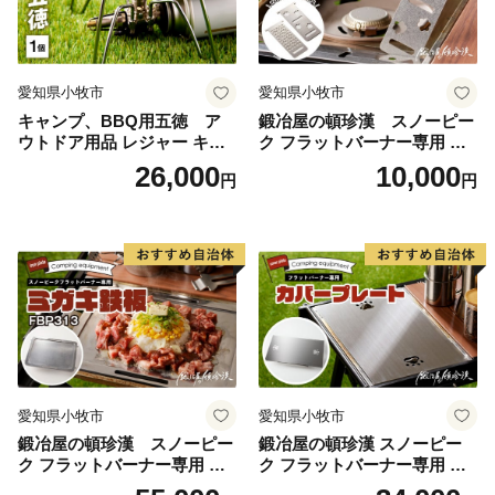
愛知県小牧市
愛知県小牧市
キャンプ、BBQ用五徳 ア
鍛冶屋の頓珍漢 スノーピー
ウトドア用品 レジャー キャ
ク フラットバーナー専用 エ
ンプ バーベキュー BBQ 五徳
クステンションホルダープレ
26,000
10,000
円
円
ート IGT (2種から選べる) [05
0S46]
愛知県小牧市
愛知県小牧市
鍛冶屋の頓珍漢 スノーピー
鍛冶屋の頓珍漢 スノーピー
ク フラットバーナー専用 ミ
ク フラットバーナー専用 蓋
ガキ鉄板 FBP313 7.5mm厚 I
カバープレート IGT アウトド