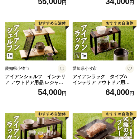
55,000
34,000
円
円
GT アウトドア [050S47]
ア [050S48]
愛知県小牧市
愛知県小牧市
アイアンシェルフ インテリ
アイアンラック タイプA
ア アウトドア用品 レジャー
インテリア アウトドア用品
キャンプ ブックスタンド 小
レジャー キャンプ 飾り棚 小
54,000
64,000
円
円
物収納 飾り棚
物置き