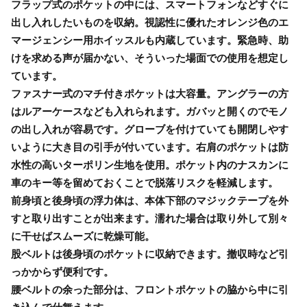
フラップ式のポケットの中には、スマートフォンなどすぐに
出し入れしたいものを収納。視認性に優れたオレンジ色のエ
マージェンシー用ホイッスルも内蔵しています。緊急時、助
けを求める声が届かない、そういった場面での使用を想定し
ています。
ファスナー式のマチ付きポケットは大容量。アングラーの方
はルアーケースなども入れられます。ガバッと開くのでモノ
の出し入れが容易です。グローブを付けていても開閉しやす
いように大き目の引手が付いています。右肩のポケットは防
水性の高いターポリン生地を使用。ポケット内のナスカンに
車のキー等を留めておくことで脱落リスクを軽減します。
前身頃と後身頃の浮力体は、本体下部のマジックテープを外
すと取り出すことが出来ます。濡れた場合は取り外して別々
に干せばスムーズに乾燥可能。
股ベルトは後身頃のポケットに収納できます。撤収時など引
っかからず便利です。
腰ベルトの余った部分は、フロントポケットの脇から中に引