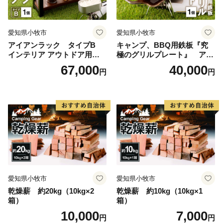
愛知県小牧市
愛知県小牧市
アイアンラック タイプB
キャンプ、BBQ用鉄板『究
インテリア アウトドア用品
極のグリルプレート』 アウ
レジャー キャンプ
トドア用品 レジャー キャン
67,000
40,000
円
円
プ バーベキュー BBQ 鉄板
愛知県小牧市
愛知県小牧市
乾燥薪 約20kg（10kg×2
乾燥薪 約10kg（10kg×1
箱）
箱）
10,000
7,000
円
円