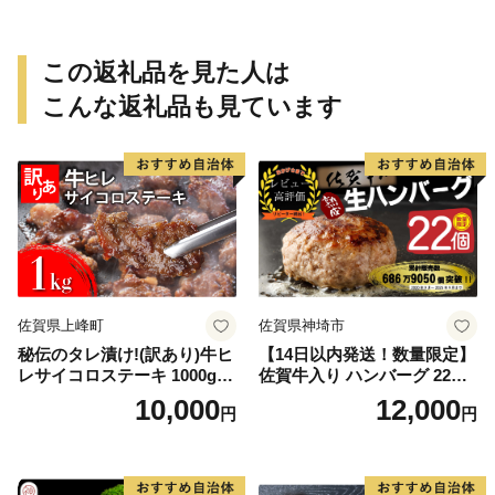
この返礼品を見た人は
こんな返礼品も見ています
佐賀県上峰町
佐賀県神埼市
秘伝のタレ漬け!(訳あり)牛ヒ
【14日以内発送！数量限定】
レサイコロステーキ 1000g
佐賀牛入り ハンバーグ 22個
【B-1098-AS】
2.6kg(120g×22個)【佐賀牛
10,000
12,000
円
円
黒毛和牛 ブランド牛 九州 ハ
ンバーグ 牛肉 豚肉 国産 お弁
当 おかず 惣菜 おすすめ 人
気】(H083106)