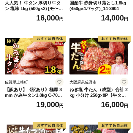
大人気！ 牛タン 厚切り牛タ
国産牛 赤身切り落とし1.8kg
ン 塩味 1kg (500g×2) [モ〜ラ
(450g×4パック)_14-3604
ンド 宮城県 気仙沼市 205646
16,000
14,000
円
円
60] 肉 牛肉 精肉 牛たん 牛タ
ン塩 牛たん塩 冷凍 焼肉 BB
Q アウトドア バーベキュー
厚切り タン
佐賀県上峰町
大阪府泉佐野市
【訳あり】《訳あり》極厚 8
ねぎ塩 牛たん（成型）合計 2
mm かみ牛タン1.8kg C-709-
kg 小分け 250g×8P【牛タン
AS
牛肉 焼肉用 薄切り 訳あり サ
19,000
16,000
円
円
イズ不揃い】