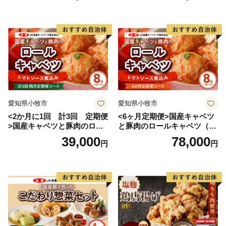
愛知県小牧市
愛知県小牧市
<2か月に1回 計3回 定期便
<6ヶ月定期便>国産キャベツ
>国産キャベツと豚肉のロー
と豚肉のロールキャベツ（4P
ルキャベツ（4P入り）
入り）
39,000
78,000
円
円