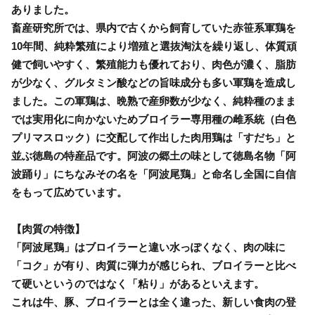
ありました。
畜産研究所では、県内で古くから飼育していた赤笹系軍鶏を
10年間、純粋繁殖により増殖と選抜淘汰を繰り返し、体質頑
健で飼いやすく、繁殖能力も優れており、肉色が濃く、脂肪
が少なく、グルタミン酸などの旨味成分も多い軍鶏を造成し
ました。この軍鶏は、晩熟で産卵数が少なく、純粋種のまま
では実用化に向かないためブロイラー専用種の雌系統（白色
プリマスロック）に交配して作出した肉用鶏は「すだち」と
並ぶ徳島の特産品です。阿波の郷土の味として徳島名物「阿
波踊り」にちなみその名を「阿波尾鶏」と命名し全国に自信
をもって広めています。
【肉質の特徴】
「阿波尾鶏」はブロイラーと違い水っぽくなく、肉の味に
「コク」が有り、肉質に弾力が感じられ、ブロイラーと比べ
て硬いというのではなく「粘り」があるといえます。
これは牛、豚、ブロイラーとは全く違った、新しい食肉の登