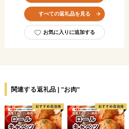
は太平洋に望み、暖かい黒潮の良好な漁場を有していま
す。
すべての返礼品を見る
海岸部は、海亀が産卵をする砂浜、陸けい島、離島、海
食崖、海食窪、海食洞、多様な岩礁など、非常に変化に
富んだ海岸線となっており、多くは「室戸阿南海岸国定
お気に入りに追加する
公園」に指定され、風光明媚なリアス式海岸となってい
ます。
産業は古くから漁業が中心であり、漁具・漁法が発達
し、延縄や定置網、和船の建造などが工夫されてきまし
た。
総面積は140.74ｋm2、人口は、7,092人（平成27年国勢
関連する返礼品 | "お肉"
調査）です。
太平洋気候区域にあり、年間の降雨量は約3,000ミリと
いう日本の最多雨地域です。
沿岸では平均気温が約16度になり、真冬でも海水温が
10度以下に下がることはなく、冬でも暖かな気候です。