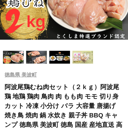
徳島県 美波町
阿波尾鶏むね肉セット（２ｋｇ）阿波尾
鶏 地鶏 鶏肉 鳥肉 肉 もも肉 モモ 切り身
カット 冷凍 小分け バラ 大容量 唐揚げ
焼き鳥 焼肉 鍋 水炊き 親子丼 BBQ キャ
ンプ 徳島県 美波町 徳島 国産 産地直送 高