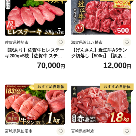
佐賀県神埼市
滋賀県近江八幡市
【訳あり】佐賀牛ヒレステー
【げんさん】近江牛A5ラン
キ200g×5枚【佐賀牛 ステー
ク切落し【500g】【訳あり】
キ ブランド肉 ヒレ肉 フィレ
【DG12W】
70,000
12,000
円
円
肉 ジューシー ヘルシー】(H0
65175)
宮城県気仙沼市
宮崎県都城市