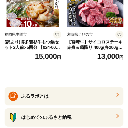
福岡県中間市
宮崎県えびの市
(訳あり)博多若杉牛もつ鍋セ
【宮崎牛】サイコロステーキ
ット2人前×5回分 【024-002
赤身＆霜降り 400g(各200g×
7】
１P 計2P) 真空パック 冷凍
15,000
13,000
円
円
ふるラボとは
はじめてのふるさと納税