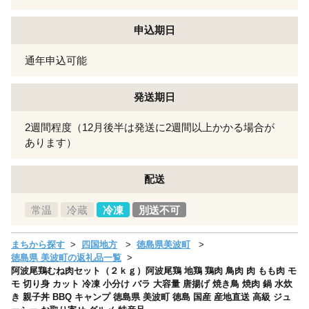
申込期日
通年申込可能
発送期日
2週間程度（12月後半は発送に2週間以上かかる場合が
あります）
配送
常温
冷蔵
冷凍
別送不可
まちから探す
四国地方
徳島県美波町
徳島県 美波町の返礼品一覧
阿波尾鶏むね肉セット（２ｋｇ）阿波尾鶏 地鶏 鶏肉 鳥肉 肉 もも肉 モ
モ 切り身 カット 冷凍 小分け バラ 大容量 唐揚げ 焼き鳥 焼肉 鍋 水炊
き 親子丼 BBQ キャンプ 徳島県 美波町 徳島 国産 産地直送 高級 ジュ