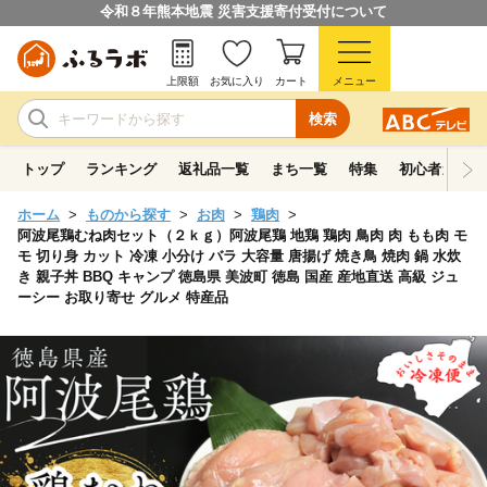
令和８年熊本地震 災害支援寄付受付について
上限額
お気に入り
カート
メニュー
検索
トップ
ランキング
返礼品一覧
まち一覧
特集
初心者ガイド
ホーム
ものから探す
お肉
鶏肉
阿波尾鶏むね肉セット（２ｋｇ）阿波尾鶏 地鶏 鶏肉 鳥肉 肉 もも肉 モ
モ 切り身 カット 冷凍 小分け バラ 大容量 唐揚げ 焼き鳥 焼肉 鍋 水炊
き 親子丼 BBQ キャンプ 徳島県 美波町 徳島 国産 産地直送 高級 ジュ
ーシー お取り寄せ グルメ 特産品