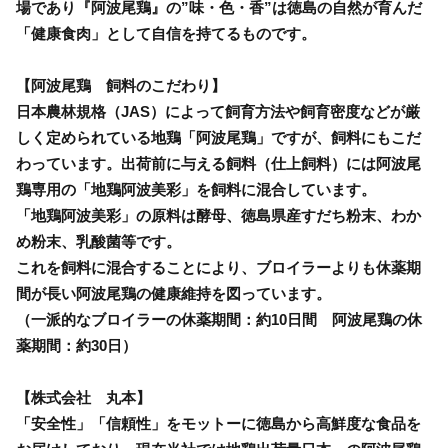
場であり『阿波尾鶏』の”味・色・香”は徳島の自然が育んだ
「健康食肉」として自信を持てるものです。
【阿波尾鶏 飼料のこだわり】
日本農林規格（JAS）によって飼育方法や飼育密度などが厳
しく定められている地鶏「阿波尾鶏」ですが、飼料にもこだ
わっています。出荷前に与える飼料（仕上飼料）には阿波尾
鶏専用の「地鶏阿波美彩」を飼料に混合しています。
「地鶏阿波美彩」の原料は酵母、徳島県産すだち粉末、わか
め粉末、乳酸菌等です。
これを飼料に混合することにより、ブロイラーよりも休薬期
間が長い阿波尾鶏の健康維持を図っています。
（一派的なブロイラーの休薬期間：約10日間 阿波尾鶏の休
薬期間：約30日）
【株式会社 丸本】
「安全性」「信頼性」をモットーに徳島から高鮮度な食品を