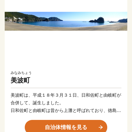
みなみちょう
美波町
美波町は、平成１８年３月３１日、日和佐町と由岐町が
合併して、誕生しました。
日和佐町と由岐町は昔から上灘と呼ばれており、徳島県
の南東部に位置しています。
北は阿南市、那賀町、西は牟岐町、海陽町に接し、南東
自治体情報を見る