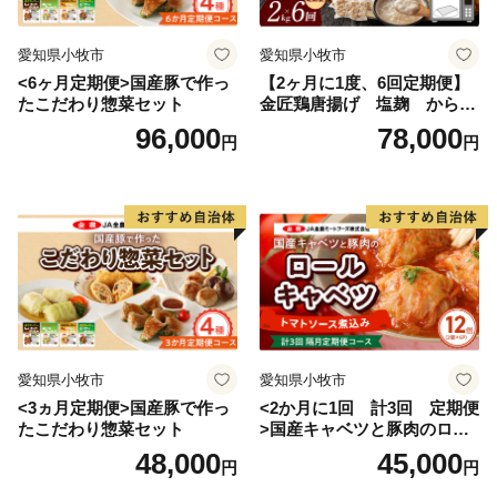
愛知県小牧市
愛知県小牧市
<6ヶ月定期便>国産豚で作っ
【2ヶ月に1度、6回定期便】
たこだわり惣菜セット
金匠鶏唐揚げ 塩麹 からあ
げ
96,000
78,000
円
円
愛知県小牧市
愛知県小牧市
<3ヵ月定期便>国産豚で作っ
<2か月に1回 計3回 定期便
たこだわり惣菜セット
>国産キャベツと豚肉のロー
ルキャベツ（6P入り）
48,000
45,000
円
円