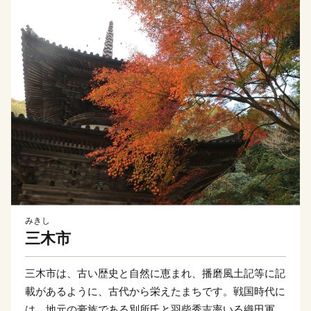
みきし
三木市
三木市は、古い歴史と自然に恵まれ、播磨風土記等に記
載があるように、古代から栄えたまちです。戦国時代に
は、地元の豪族である別所氏と羽柴秀吉率いる織田軍に