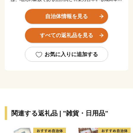
よる「三木合戦」が行われ、合戦により荒廃しました
が、秀吉の復興政策により今日の金物産業の発展の基礎
自治体情報を見る
が作られました。
神戸市の北西隣にあり、中国道・山陽道の3つのICがあ
すべての返礼品を見る
る交通の要衝です。
★ABCテレビのニュース情報番組「キャスト」で「吉
お気に入りに追加する
川運輸(有) 」の“よかわ錦うなぎ” が紹介されました！
👉国産よかわ錦うなぎ蒲焼き (約250g、タレ・山椒つ
き)〜山田錦で育った吟醸鰻〜
関連する返礼品 | "雑貨・日用品"