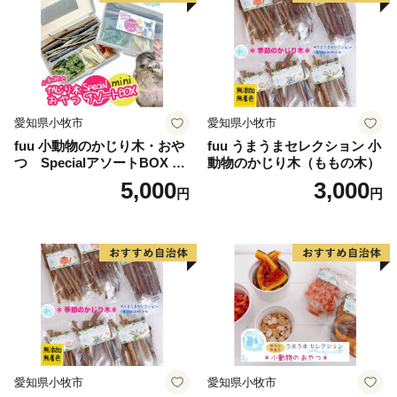
愛知県小牧市
愛知県小牧市
fuu 小動物のかじり木・おや
fuu うまうまセレクション 小
つ SpecialアソートBOX mi
動物のかじり木（ももの木）
ni（1個）
5,000
3,000
円
円
愛知県小牧市
愛知県小牧市