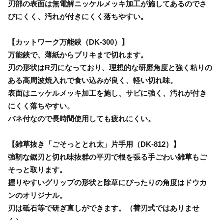
刃部の表面は無電解ニッケルメッキ加工が施してあるのでさ
びにくく、汚れが付きにくく落ちやすい。
【カットワーク万能鋏（DK-300）】
万能鋏で、薄紙からブリキまで切れます。
刃の形状はR刃になっており、理想的な研磨角度と強く粘りの
ある高周波焼入れで食い込みが良く、軽い切れ味。
表面はニッケルメッキ加工を施し、サビに強く、汚れが付き
にくく落ちやすい。
バネ付なので長時間使用しても疲れにくい。
【雑草抜き「ごそっととれ太」片手用（DK-812）】
強靭な鋸刃と切れ味抜群の平刃で根を張る手ごわい雑草もご
そっと取ります。
握りやすいグリップの形状と除草にぴったりの角度はドウカ
ンのオリジナル。
刃は砥石等で研ぎ直しができます。（替刃式ではありませ