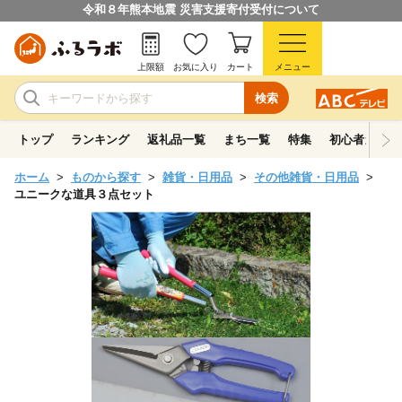
令和８年熊本地震 災害支援寄付受付について
上限額
お気に入り
カート
メニュー
検索
トップ
ランキング
返礼品一覧
まち一覧
特集
初心者ガイド
ホーム
ものから探す
雑貨・日用品
その他雑貨・日用品
ユニークな道具３点セット