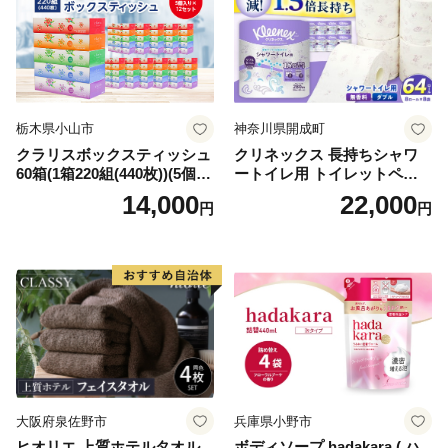
栃木県小山市
神奈川県開成町
クラリスボックスティッシュ
クリネックス 長持ちシャワ
60箱(1箱220組(440枚))(5個入
ートイレ用 トイレットペー
り×12セット)【1256759】
パー（ダブル）64ロール(8ロ
14,000
22,000
円
円
ール×8パック) 開成町 トイレ
ットペーパーダブル 日用品
国産 新生活 ダブル SDGs 備
蓄 防災 エコ 消耗品 生活雑貨
生活用品 無香料 トイレット
ペーパー ダブル といれっと
ぺーぱー トイレ クレシア ト
イレットペーパー [BDBH002
-1]
大阪府泉佐野市
兵庫県小野市
ヒオリエ 上質ホテルタオル
ボディソープ hadakara ( ハ