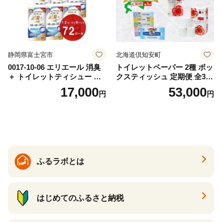
静岡県富士宮市
北海道倶知安町
0017-10-06 エリエール 消臭
トイレットペーパー 2種 ボッ
＋ トイレットティシュー し
クスティッシュ 定期便 全3
っかり香るフレッシュクリア
回 日本製 まとめ買い 防災
17,000
53,000
円
円
の香り ダブル 12ロール×6パ
常備品 日用雑貨 消耗品 生活
ック 72ロール 25m トイレ
必需品 大容量 備蓄 リサイク
ットペーパー パルプ100％ 消
ル ティッシュ ペーパー まと
臭 防臭 日用品 消耗品 備蓄
め買い 雑貨 倶知安町
ふるラボとは
はじめてのふるさと納税