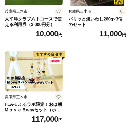
兵庫県三木市
兵庫県三木市
太平洋クラブ六甲コースで使
パリッと焼いわし260g×3個
える利用券（3,000円分）
のセット
10,000
11,000
円
円
兵庫県三木市
FLA-1 ふるラボ限定！おは朝
Mｏｖｅ６wayセット（ホワ
イト）
117,000
円