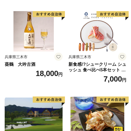
兵庫県三木市
兵庫県三木市
葵鶴 大吟古酒
新食感!?シュークリーム シュ
ッシュ 食べ比べ5本セット シ
18,000
円
ューアイス お試し 抹茶ミル
7,000
円
クいちごチョコキャラメルナ
ッツコーティング お中元 ス
イーツギフト お取り寄せ 冷
たい 夏 インスタ映え お菓子
贈り物 個包装 送料無料 お見
舞い すぐ 届く