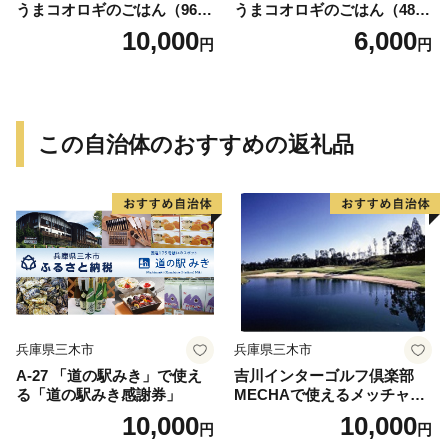
うまコオロギのごはん（960
うまコオロギのごはん（480
g）
g）
10,000
6,000
円
円
この自治体のおすすめの返礼品
兵庫県三木市
兵庫県三木市
A-27 「道の駅みき」で使え
吉川インターゴルフ倶楽部
る「道の駅みき感謝券」
MECHAで使えるメッチャマ
ネー（3,000円分）
10,000
10,000
円
円