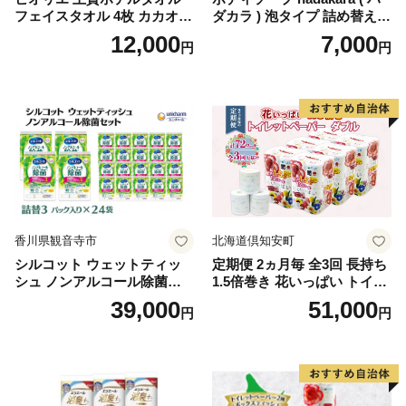
フェイスタオル 4枚 カカオ
ダカラ ) 泡タイプ 詰め替え 4
【タオル 泉州タオル 吸水 普
40ml×4袋 ボディーソープ 泡
12,000
7,000
円
円
段使い 無地 シンプル 日用品
ボディソープ 泡 日用品 消耗
ふわふわ ふかふか 家族 たお
品 バス用品 大容量 いい 匂い
る 一人暮らし】
ボディ 保湿 LION ライオン
泡石鹸 石鹸 兵庫 兵庫県 小野
市
香川県観音寺市
北海道倶知安町
シルコット ウェットティッ
定期便 2ヵ月毎 全3回 長持ち
シュ ノンアルコール除菌詰
1.5倍巻き 花いっぱい トイレ
替（43枚×3P）×24袋 日用品
ットペーパー ダブル 45ｍ 計
39,000
51,000
円
円
おもちゃ 拭き取り 手拭き 外
72ロール 全18種 花柄 プリン
出時 お出かけ時 食事前 緑茶
ト ハーブ 香り付き 日本製 ま
カテキン配合
とめ買い 防災 常備品 ペーパ
ー 消耗品 備蓄 送料無料 北海
道 倶知安町 日用品