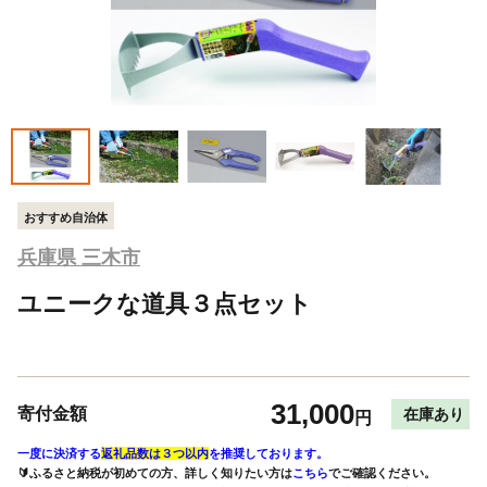
おすすめ自治体
兵庫県 三木市
ユニークな道具３点セット
31,000
寄付金額
在庫あり
円
一度に決済する
返礼品数は３つ以内
を推奨しております。
🔰ふるさと納税が初めての方、詳しく知りたい方は
こちら
でご確認ください。