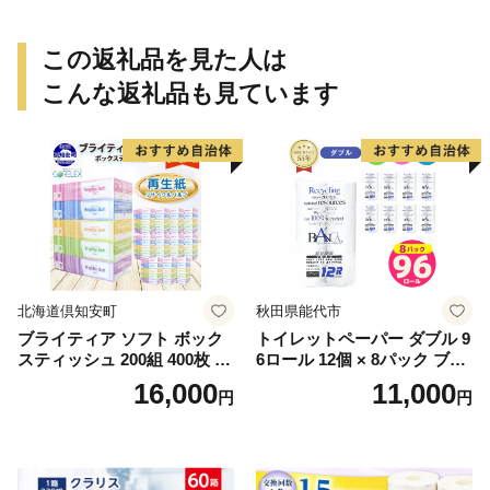
この返礼品を見た人は
こんな返礼品も見ています
北海道倶知安町
秋田県能代市
ブライティア ソフト ボック
トイレットペーパー ダブル 9
スティッシュ 200組 400枚 60
6ロール 12個 × 8パック ブラ
箱 日本製 まとめ買い ティッ
ンカ 再生紙 100％ 芯あり 日
16,000
11,000
円
円
シュ リサイクル 長持 防災 常
用品 消耗品 無香料 生活用品
備品 日用雑貨 消耗品 生活必
備蓄 秋田県 能代市 送料無料
需品 備蓄 ペーパー 紙 北海道
《能代製紙》
倶知安町 日用品