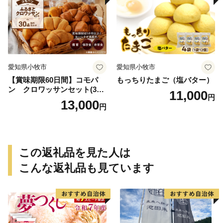
愛知県小牧市
愛知県小牧市
【賞味期限60日間】コモパ
もっちりたまご（塩バター）
ン クロワッサンセット(30
11,000
円
個入り)／災害用備蓄 保存食
13,000
円
非常食 防災グッズにも
この返礼品を見た人は
こんな返礼品も見ています