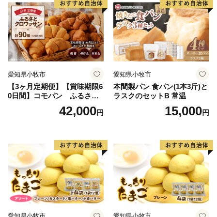
愛知県小牧市
愛知県小牧市
【3ヶ月定期便】【賞味期限6
本間製パン 食パン(1本3斤)と
0日間】コモパン ふるさと
ラスクのセットB 常温
クロワッサンセット（計90
42,000
15,000
円
円
個）／災害用備蓄 保存食 非
常食 防災グッズにも
愛知県小牧市
愛知県小牧市