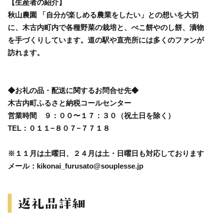
【生産者の紹介】
秋山農園 「自分が楽しめる農業をしたい」との想いを大切
に、木古内町内で各種野菜の栽培と、べこ餅やのし餅、漬物
を手づくりしています。道の駅や直売所には多くのファンが
訪れます。
◆お礼の品・配送に関するお問合せ先◆
木古内町ふるさと納税コールセンター
営業時間 ９：００〜１７：３０（祝土日を除く）
TEL：０１１−８０７−７７１８
※１１月は土曜日、２４月は土・日曜日も対応しております
メール：kikonai_furusato@souplesse.jp