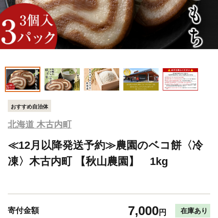
おすすめ自治体
北海道 木古内町
≪12月以降発送予約≫農園のベコ餅〈冷
凍〉木古内町 【秋山農園】 1kg
7,000
寄付金額
在庫あり
円