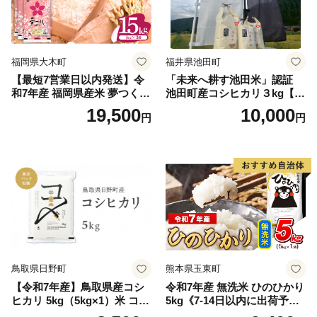
福岡県大木町
福井県池田町
【最短7営業日以内発送】令
「未来へ耕す池田米」認証
和7年産 福岡県産米 夢つくし
池田町産コシヒカリ３kg【お
15kg 精米 ※北海道・沖縄・
1人様につき３セットまで】
19,500
10,000
円
円
離島は配送不可
鳥取県日野町
熊本県玉東町
【令和7年産】鳥取県産コシ
令和7年産 無洗米 ひのひかり
ヒカリ 5kg（5kg×1）米 コシ
5kg《7-14日以内に出荷予定
ヒカリ こしひかり お米 白米
(土日祝除く)》コメ 米 無洗米