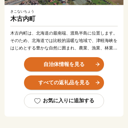
きこないちょう
木古内町
木古内町は、北海道の最南端、渡島半島に位置します。
そのため、北海道では比較的温暖な地域で、津軽海峡を
はじめとする豊かな自然に囲まれ、農業、漁業、林業が
行われています。
このほかにも、天保2年（1831年）から続く、厳寒の津
自治体情報を見る
軽海峡で神社のご神体を清め、1年の豊漁豊作などを祈
願する「みそぎ祭り」など歴史と関連するイベントなど
すべての返礼品を見る
も行われます。
お気に入りに追加する