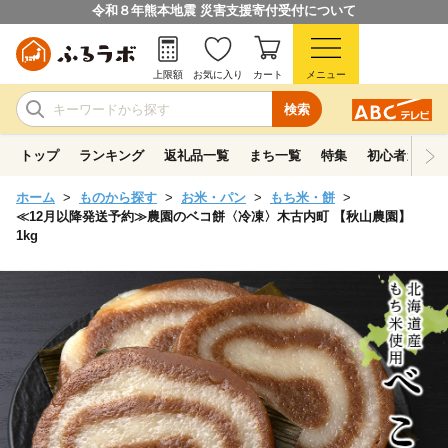
令和８年熊本地震 災害支援寄付受付について
上限額
お気に入り
カート
メニュー
検索
トップ
ランキング
返礼品一覧
まち一覧
特集
初心者ガイド
ホーム
ものから探す
お米・パン
もち米・餅
≪12月以降発送予約≫農園のベコ餅〈冷凍〉木古内町 【秋山農園】
1kg