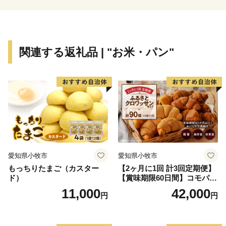
関連する返礼品 | "お米・パン"
愛知県小牧市
愛知県小牧市
もっちりたまご（カスター
【2ヶ月に1回 計3回定期便】
ド）
【賞味期限60日間】コモパ
ン ふるさとクロワッサンセ
11,000
42,000
円
円
ット（計90個）／災害用備蓄
保存食 非常食 防災グッズに
も