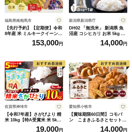
福島県南相馬市
新潟県新潟県庁
【先行予約】【定期便】令和
DH02 「無洗米」 新潟県 魚
8年産 米 ミルキークイーン
沼産 コシヒカリ お米 5kg こ
白米 45kg (5kg×9回) | ミルキ
しひかり 精米 米（お米の美
153,000
14,000
円
円
ークイーン 米5kg 福島 福島
味しい炊き方ガイド付き）
県産 福島産 精米 お米 米 コ
メ 武田ファーム サムランド
福島県 南相馬市 cu006-ae
佐賀県神埼市
愛知県小牧市
【令和7年産】さがびより 精
【賞味期限60日間】コモパ
米 10kg【特A受賞米 米 5kg×
ン こまきふるさとセット
2袋 お米 コメ こめ 国産 美味
（24個入り）／災害用備蓄
19,000
14,000
円
円
しい ブランド米 人気 ランキ
保存食 非常食 防災グッズに