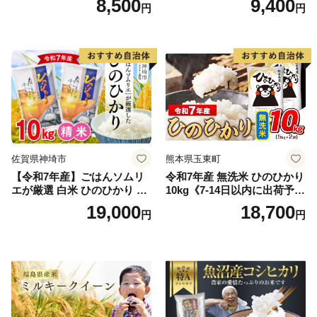
8,500
9,400
円
円
精米 5キロ おこめ こめ コメ
高レビュー｜人気米 熊本県
真空パック包装 真空包装 長
産米 お米 生活応援米
期保存 単一原料米 鳥取県日
野町産 Elevation
佐賀県神埼市
熊本県玉東町
【令和7年産】ごはんソムリ
令和7年産 無洗米 ひのひかり
エが厳選 白米 ひのひかり 10
10kg《7-14日以内に出荷予定
kg【神埼市産 米 お米 精米 白
(土日祝除く)》コメ 米 無洗米
19,000
18,700
円
円
米 10kg 5kg×2 ひのひかり ブ
令和7年産 高レビュー｜人気
ランド米 食味鑑定士】(H063
米 熊本県産米 お米 生活応援
164)
米