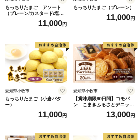
もっちりたまご アソート
もっちりたまご（プレーン）
（プレーン/カスタード/塩バ
11,000
円
ター/小倉バター）
11,000
円
愛知県小牧市
愛知県小牧市
もっちりたまご（小倉バタ
【賞味期限60日間】コモパ
ー）
ン こまきふるさとデニッシ
ュセット（20個入り）／災害
11,000
13,000
円
円
用備蓄 保存食 非常食 防災グ
ッズにも