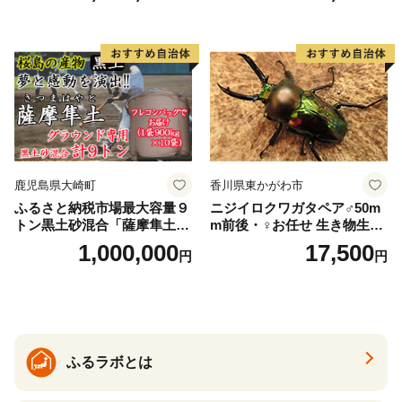
鹿児島県大崎町
香川県東かがわ市
ふるさと納税市場最大容量９
ニジイロクワガタペア♂50m
トン黒土砂混合「薩摩隼土」
m前後・♀お任せ 生き物生き
（夢と感動の演出のグラウン
物
1,000,000
17,500
円
円
ド用！）
ふるラボとは