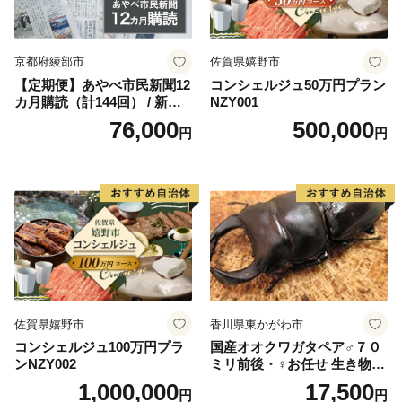
いて
入金確認後、注文内容確認画面の【注文者情報】に記載
の住所にお送りいたします。
京都府綾部市
佐賀県嬉野市
発送の時期は、2週間～1ヵ月以内を目途に、お礼の特産
【定期便】あやべ市民新聞12
コンシェルジュ50万円プラン
カ月購読（計144回） / 新聞
NZY001
品とは別にお送りいたします。(年末年始を除く)
情報誌 定期購読 綾部市 / 株
76,000
500,000
円
円
式会社あやべ市民新聞社［B
SCB003］
佐賀県嬉野市
香川県東かがわ市
コンシェルジュ100万円プラ
国産オオクワガタペア♂７０
ンNZY002
ミリ前後・♀お任せ 生き物生
き物
1,000,000
17,500
円
円