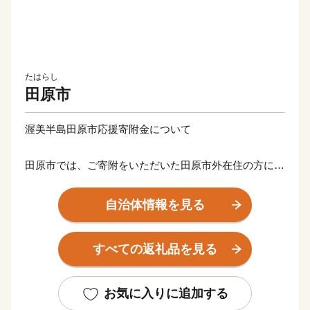
たはらし
田原市
渥美半島田原市応援寄附金について
田原市では、ご寄附をいただいた田原市外在住の方に、
感謝の気持ちとして寄附金額に応じた田原市の特産品等
の返礼品をお贈りいたします。
自治体情報を見る
【ご注意】
すべての返礼品を見る
【重要】ご依頼をいただき出荷準備が開始された後のお
届け先変更はお承りできません。
「発送完了メール」に記載されたお荷物番号をもとに、
お気に入りに追加する
直接配送業者にお問い合わせください。