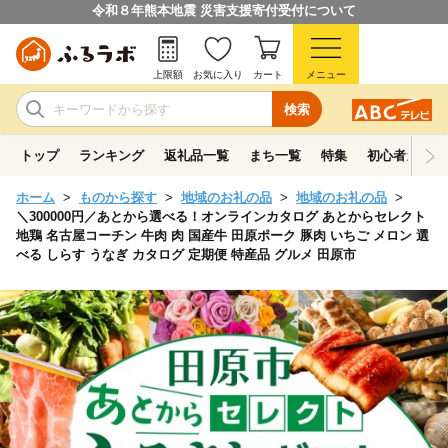
令和８年熊本地震 災害支援寄付受付について
上限額
お気に入り
カート
メニュー
検索
トップ
ランキング
返礼品一覧
まち一覧
特集
初心者ガイド
ホーム
ものから探す
地域のお礼の品
地域のお礼の品
＼300000円／あとから選べる！オンラインカタログ あとからセレクト
地鶏 名古屋コーチン 牛肉 肉 国産牛 田原ポーク 豚肉 いちご メロン 選
べる しらす うなぎ カタログ 定期便 特産品 グルメ 田原市