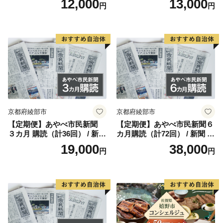
12,000
13,000
円
円
ap0012] BBQ 七輪 焼肉 高火
条件から農業が盛んで、温室メロン、トマト、花きなど
力 遠赤外線 長時間 燃焼 煙少
の施設園芸をはじめ、キャベツ、ブロッコリー、スイー
消臭 白炭 キャンプ バーベキ
トコーン、スイカなどの露地栽培、さらに乳牛、肉牛、
ュー 宮崎県 産 送料無料
養豚などの畜産もあり全国有数の農業地帯として全国の
皆様に安全・安心な農産物をお届けしております。
このような中、田原市では「うるおいと活力のあるガ
ーデンシティ」を目指し、市民と協働で構想実現に向け
努力しております。また、市外から多くの方々が田原市
京都府綾部市
京都府綾部市
を訪れ、さらには定住していただけるようにするため、
【定期便】あやべ市民新聞
【定期便】あやべ市民新聞６
サーフタウン構想を掲げ、推進しております。さらには
３カ月 購読（計36回） / 新聞
カ月購読（計72回） / 新聞 情
安全・安心な農産物を全国にお届けするため、環境保全
情報誌 定期購読 綾部市 / 株
報誌 定期購読 綾部市 / 株式
19,000
38,000
円
円
型農業の実現などにも力を注いでおります。
式会社あやべ市民新聞社［B
会社あやべ市民新聞社［BSC
SCB001］
B002］
このような田原市の取り組みを応援していただける
「応援団」として「ふるさと納税」を募集しておりま
す。多くの皆様からのご支援をお待ちしております。
■受領証明書及びワンストップ特例申請書のお届けにつ