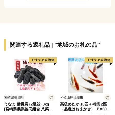
・返礼品の送付は、田原市外にお住まいの方に限らせて
いただきます。
・寄附につきましては、年度内の回数制限は現在設けて
おりません。
・返礼品のお届けには1～2ヶ月程度かかることがありま
す。
関連する返礼品 | "地域のお礼の品"
・返礼品の写真はイメージです。
※1月1日～10日は指定日配送をお受けできません。ご
了承ください。※
※指定日配送を受付していない返礼品は、備考欄等にご
記入いただいた場合でもお受けすることが出来かねま
す。ご注意ください※
宮崎県美郷町
和歌山県湯浅町
田原市は愛知県南部の渥美半島に位置し、ほぼ半島全
うなま 備長炭 (2級並) 3kg
高級めだか 10匹＋補償 2匹
域を市域としています。美しい海と緑豊かな自然に恵ま
[宮崎県農業協同組合 八菜館
（品種はおまかせ）_BA6001
れ、年間を通して日照時間が長い地域です。このような
ひゅうが店 宮崎県 美郷町 31
n