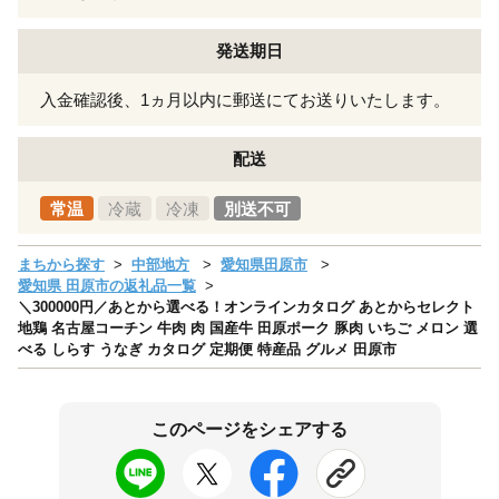
発送期日
入金確認後、1ヵ月以内に郵送にてお送りいたします。
配送
常温
冷蔵
冷凍
別送不可
まちから探す
中部地方
愛知県田原市
愛知県 田原市の返礼品一覧
＼300000円／あとから選べる！オンラインカタログ あとからセレクト
地鶏 名古屋コーチン 牛肉 肉 国産牛 田原ポーク 豚肉 いちご メロン 選
べる しらす うなぎ カタログ 定期便 特産品 グルメ 田原市
このページをシェアする