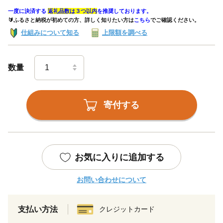
一度に決済する
返礼品数は３つ以内
を推奨しております。
🔰ふるさと納税が初めての方、詳しく知りたい方は
こちら
でご確認ください。
仕組みについて知る
上限額を調べる
数量
寄付する
お気に入りに追加する
お問い合わせについて
支払い方法
クレジットカード