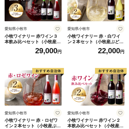
2011年3月11日に発生した東日本大震災．．．．．
飯舘村は2011年の東日本大震災に伴う原発事故の影響
を受けましたが、
全国の皆様からの温かいご支援・応援をいただき復興に
愛知県小牧市
愛知県小牧市
向けて１歩ずつ歩んで参りました。
小牧ワイナリー 赤ワイン３
小牧ワイナリー 赤・白ワイ
これまでご支援してくださったたくさんの皆様に感謝申
本飲み比べセット（小牧産ぶ
ン２本セット（小牧産ぶどう
し上げます。
どう100％使用）
100％使用）
29,000
22,000
円
円
本当にありがとうございます。
現在は村内のほぼ全域で避難指示が解除され、復興拠点
の「 道の駅 までい館 」、子ども達の遊び場「 ふ
かや風の子広場 」なども整備されました。
飯舘村はこれからも、『 明日が待ち遠しくなるよう
な、ワクワクする楽しいふるさと 』の実現を目指して
頑張ります。
飯舘村をぜひ応援してください！！ 皆様の心温まるご
愛知県小牧市
愛知県小牧市
支援をお待ちしております。
小牧ワイナリー 赤・ロゼワ
小牧ワイナリー 赤ワイン２
イン２本セット（小牧産ぶど
本飲み比べセット（小牧産ぶ