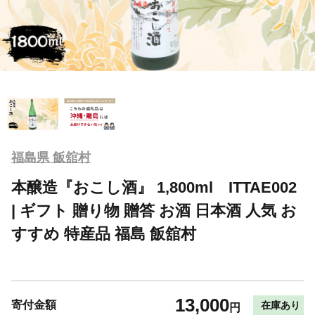
福島県 飯舘村
本醸造『おこし酒』 1,800ml ITTAE002
| ギフト 贈り物 贈答 お酒 日本酒 人気 お
すすめ 特産品 福島 飯舘村
13,000
寄付金額
在庫あり
円