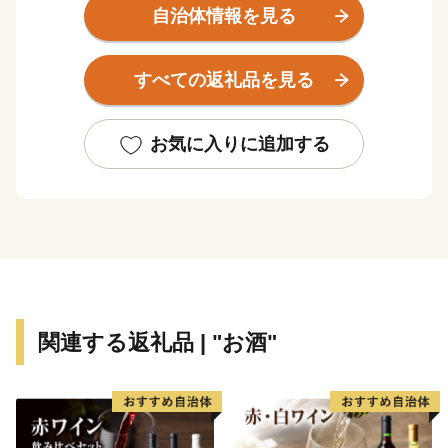
飯樋川、南部に比曽川が流れその流域に耕地が開かれ集
自治体情報を見る
落を形成しています。
年平均気温は約10度、年間降水量1,300ミリメートル前
すべての返礼品を見る
後で高原地帯独特の冷涼な気候にあります。
飯舘村は「までい」を理念に据えた村づくりが評価さ
れ、平成22年には「日本で最も美しい村」連合に加盟し
お気に入りに追加する
ました。
「までい」とは．．．
飯舘流のスローライフを「までいライフ」と呼び、村づ
くりの基本理念としてきました。
「までい」とは、「両手」「左右揃った手」という意味
の「真手（まて）」が語源。
関連する返礼品 | "お酒"
「大切に」「丁寧に」「じっくりと」「心をこめて」
「手間暇を惜しまず」という意味で使われてきた方言で
す。