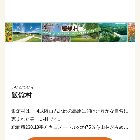
いいたてむら
飯舘村
飯舘村は、阿武隈山系北部の高原に開けた豊かな自然に
恵まれた美しい村です。
総面積230.13平方キロメートルの約75％を山林が占めた
地形は比較的なだらかで、北に真野川、中央に新田川と