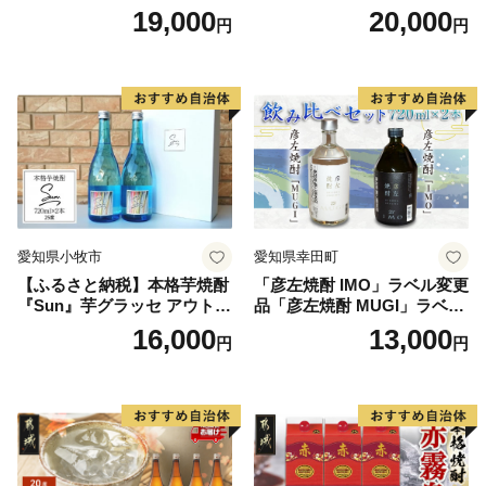
う100％使用）
どう100％使用）
19,000
20,000
円
円
愛知県小牧市
愛知県幸田町
【ふるさと納税】本格芋焼酎
「彦左焼酎 IMO」ラベル変更
『Sun』芋グラッセ アウトド
品「彦左焼酎 MUGI」ラベル
ア ソロキャンプ ベランピン
変更品 飲み比べ セット 合計
16,000
13,000
円
円
グ 巣ごもり 就労支援
2本 720ml×各1本 25度 焼酎
お酒 麦焼酎 芋焼酎