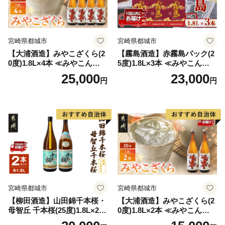
宮崎県都城市
宮崎県都城市
【大浦酒造】みやこざくら(2
【霧島酒造】赤霧島パック(2
0度)1.8L×4本 ≪みやこんじょ
5度)1.8L×3本 ≪みやこんじょ
特急便≫_AD-0771
特急便≫_23-07-K03P-1800-3
25,000
23,000
円
円
-Q
宮崎県都城市
宮崎県都城市
【柳田酒造】山田錦千本桜・
【大浦酒造】みやこざくら(2
母智丘 千本桜(25度)1.8L×2本
0度)1.8L×2本 ≪みやこんじょ
≪みやこんじょ特急便≫_AC
特急便≫_MJ-0771