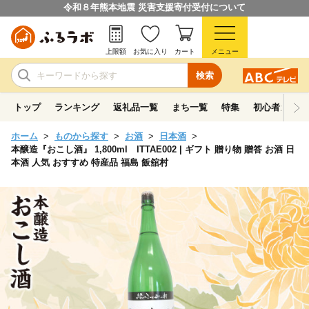
令和８年熊本地震 災害支援寄付受付について
上限額
お気に入り
カート
メニュー
検索
トップ
ランキング
返礼品一覧
まち一覧
特集
初心者ガイド
ホーム
ものから探す
お酒
日本酒
本醸造『おこし酒』 1,800ml ITTAE002 | ギフト 贈り物 贈答 お酒 日
本酒 人気 おすすめ 特産品 福島 飯舘村