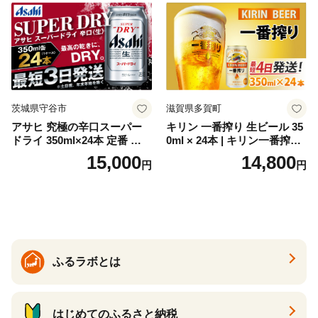
ソーダ割り アルコール ロッ
ク ソーダ ジントニック 】
茨城県守谷市
滋賀県多賀町
アサヒ 究極の辛口スーパー
キリン 一番搾り 生ビール 35
ドライ 350ml×24本 定番 ビー
0ml × 24本 | キリン一番搾り
ル 缶ビール 酒 お酒 アルコー
キリンビール 一番搾り ビー
15,000
14,800
円
円
ル 辛口
ル 24缶 きりんいちばんしぼ
り キリン一番搾り びーる 1
ケース 24缶 24本 キリン一番
搾り KIRIN きりん 麒麟 キリ
ン一番搾り いちばんしぼり
キリン一番搾り 父の日 ちち
の日
ふるラボとは
はじめてのふるさと納税