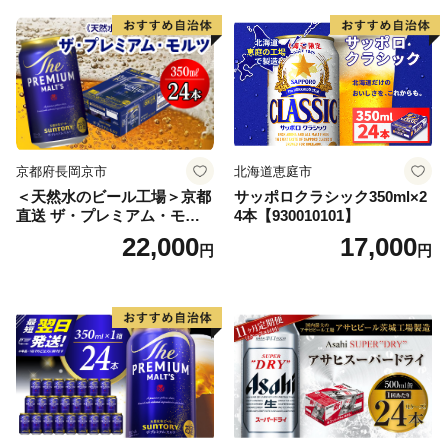
口 送料無料 カメイ 本宮市
【07214-0206】
京都府長岡京市
北海道恵庭市
＜天然水のビール工場＞京都
サッポロクラシック350ml×2
直送 ザ・プレミアム・モル
4本【930010101】
ツ 350ml×24本 プレモル [149
22,000
17,000
円
円
5]