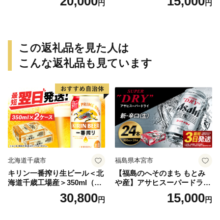
20,000
15,000
円
円
-0751
この返礼品を見た人は
こんな返礼品も見ています
北海道千歳市
福島県本宮市
キリン一番搾り生ビール＜北
【福島のへそのまち もとみ
海道千歳工場産＞350ml（24
や産】アサヒスーパードライ
本） 2ケース
350ml×24本 合計8.4L 1ケー
30,800
15,000
円
円
ス アルコール度数5% 缶ビー
ル お酒 ビール アサヒ スーパ
ードライ super dry 24缶 辛