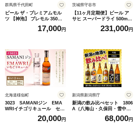
群馬県千代田町
茨城県守谷市
ビール ザ・プレミアムモル
【11ヶ月定期便】ビール ア
ツ 【神泡】 プレモル 350ml
サヒ スーパードライ 500ml 2
× 24本 サントリー〈天然水の
4本 1ケース×11ヶ月 | アサヒ
17,000
231,000
円
円
ビール工場〉群馬※沖縄・離
ビール 究極の辛口 酒 お酒 ア
島地域へのお届け不可
ルコール 生ビール Asahi ア
サヒビール スーパードライ s
uper dry 11回 缶ビール 缶 ギ
フト 内祝い 茨城県守谷市 送
料無料
北海道様似町
新潟県新潟県庁
3023 SAMANIジン EMA
新潟の飲み比べセット 1806
WRIイチゴリキュール セッ
A（八海山・久保田・雪中
ト（箱入り）【大人の味 酒
梅・越乃寒梅・かたふね・千
20,000
68,000
円
円
お酒 洋酒 スピリッツ クラフ
代の光）
トジン 国産 sake SAKE gin
GIN liqueur LIQUEUR お酒
セット 詰め合わせ カクテル