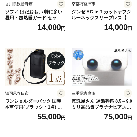
香川県観音寺市
京都府宮津市
ソフィ はだおもい 特に多い
グンゼ YG in.T カットオフク
昼用・超熟睡ガード セット
ルーネックスリーブレス【Y
羽付き ナプキン 生理用品 サ
V2618P】Lサイズ クリアベ
14,000
14,000
円
円
ニタリー ユニ・チャーム
ージュ3枚セット [№5716-04
32]
福岡県春日市
三重県志摩市
ワンショルダーバック 国産
真珠屋さん 冠婚葬祭 8.5～9.0
本革使用(ブラック・1点) 鞄
ミリ高品質プラチナピアス P
バック バッグ カバン レザー
t900 志摩産アコヤ真珠 ブラ
55,000
75,000
円
円
国産 日本製 牛革 黒 革 革製
ックパール 黒真珠
品 手作り 男性 女性 レディー
ス メンズ【ksg1307-bk】【Z
enis】