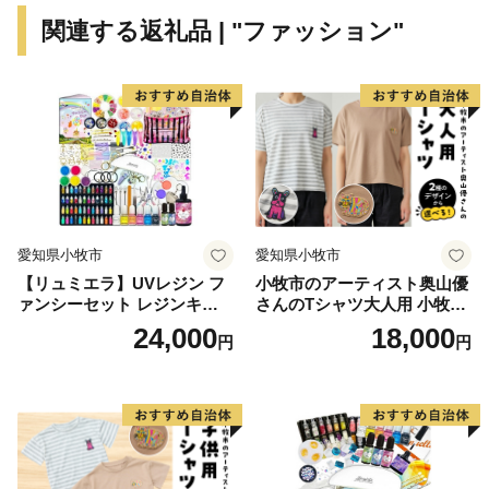
ちとしても知られています。
関連する返礼品 | "ファッション"
【寄附受納証およびワンストップ特例申請書について】
・入金確認後約1週間でお届けします。
・受付後、メールにて受付通知をお送りします。
【お問合せについて】
・メールでのお問合せは、返信までに4～5日程度かかる
愛知県小牧市
愛知県小牧市
場合がございます。
【リュミエラ】UVレジン フ
小牧市のアーティスト奥山優
・メールアドレス：furusato-kifu@city.nishiwaki.lg.jp
ァンシーセット レジンキッ
さんのTシャツ大人用 小牧市
ト ハンドメイド レジンクラ
制70周年記念
24,000
18,000
円
円
フト アクセサリーキット 手
＜個人情報保護方針について＞
作り セット レジン LEDライ
寄附者様からいただいた個人情報は、西脇市が責任をも
ト
って安全に蓄積・保管し、第三者に譲渡・提供すること
はございません。
寄附者様からいただいた個人情報は、商品の発送とご連