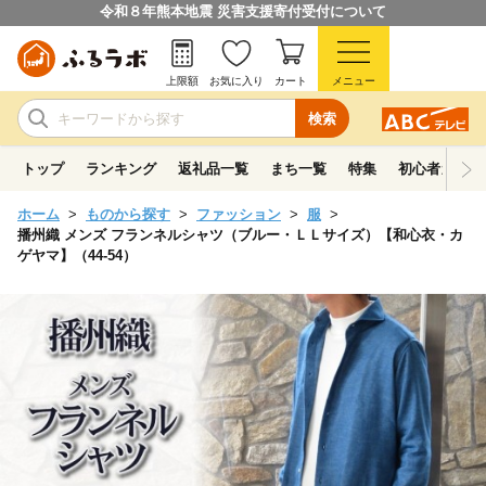
令和８年熊本地震 災害支援寄付受付について
上限額
お気に入り
カート
メニュー
検索
トップ
ランキング
返礼品一覧
まち一覧
特集
初心者ガイド
ホーム
ものから探す
ファッション
服
播州織 メンズ フランネルシャツ（ブルー・ＬＬサイズ）【和心衣・カ
ゲヤマ】（44-54）