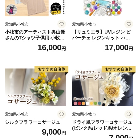
絡、いただいたふるさと納税の使い道に関する報告、西
脇市のふるさと納税に関する情報提供のため、使用させ
ていただきます。
愛知県小牧市
愛知県小牧市
また、上記の手段としては、電子メールの配信やパンフ
小牧市のアーティスト奥山優
【リュミエラ】UVレジン ビ
レット等の郵送をさせていただく場合がございます。
さんのTシャツ子供用 小牧市
バーチェ レジンキット ハン
制70周年記念
ドメイド レジンクラフト ア
16,000
17,000
円
円
クセサリーキット 手作り セ
ット レジン LEDライト
愛知県小牧市
愛知県小牧市
シルクフラワーコサージュ
ドライ風フラワーコサージュ
(ピンク系/レッド系/オレンジ
9,000
円
系/ホワイト系/イエロー系/グ
7,000