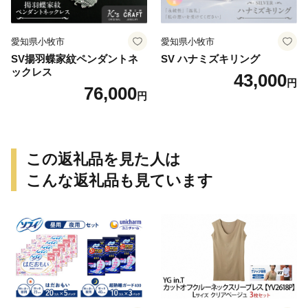
愛知県小牧市
愛知県小牧市
SV揚羽蝶家紋ペンダントネ
SV ハナミズキリング
ックレス
43,000
円
76,000
円
この返礼品を見た人は
こんな返礼品も見ています