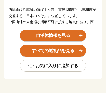
西脇市は兵庫県のほぼ中央部、東経135度と北緯35度が
交差する「日本のへそ」に位置しています。
中国山地の東南端が播磨平野に接する地点にあり、西光
寺山（標高712.9メートル）を最高峰に標高200～600メ
ートルの山地や丘陵に囲まれています。
自治体情報を見る
中央部を県下最長の加古川が流れ、市域南部で杉原川、
野間川と合流しており、これらの河川沿いに開けた平野
すべての返礼品を見る
部に集落や農地が形成されています。
古くから「播州織」や「播州釣針」の産地として栄えて
お気に入りに追加する
きました。神戸ビーフの素となる「黒田庄和牛」や酒造
好適米の代表である「山田錦」などは、全国的にも高い
評価を得ており、有機土壌化の推進など農業振興にも力
を注いでいます。
近年では、高校駅伝の強豪校であり、平成25年には甲子
園への初出場を成し遂げた県立西脇工業高校が存するま