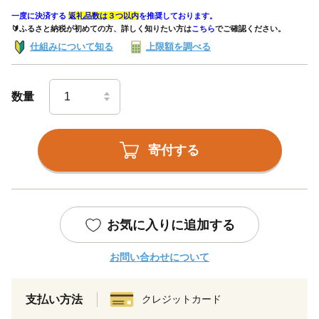
一度に決済する
返礼品数は３つ以内
を推奨しております。
🔰ふるさと納税が初めての方、詳しく知りたい方は
こちら
でご確認ください。
仕組みについて知る
上限額を調べる
数量
寄付する
お気に入りに追加する
お問い合わせについて
支払い方法
クレジットカード