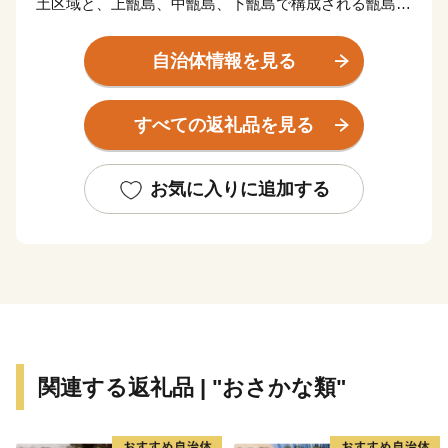
土区域と、上甑島、中甑島、下甑島で構成される甑島区
域で構成されています。東シナ海に面した変化に富む白
砂青松の海岸線、市街部を悠々と流れる一級河川「川内
自治体情報を見る
川」、藺牟田池をはじめとするみどり豊かな山々や湖、
地形の変化の美しい甑島、各地の温泉など、多種多様な
すべての返礼品を見る
自然環境を有しています。当市が有するこれらの多彩で
美しい自然環境は、川内川流域県立自然公園、藺牟田池
県立自然公園、甑島県立自然公園に指定され、人々に親
お気に入りに追加する
しまれています。
平成16年10月12日、川内市、樋脇町、入来町、東郷
町、祁答院町、里村、上甑村、下甑村、鹿島村が合併
し、新たに「薩摩川内市」が誕生しました。地域の発展
と市民福祉の向上を図りながら薩摩川内市の将来像「市
民が創り 市民が育む 交流躍動都市」の実現をめざし
て、新たなまちづくりをすすめています。
関連する返礼品 | "おさかな類"