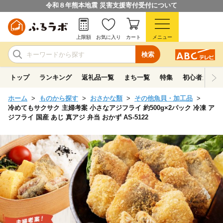
令和８年熊本地震 災害支援寄付受付について
上限額
お気に入り
カート
メニュー
検索
トップ
ランキング
返礼品一覧
まち一覧
特集
初心者ガイド
ホーム
ものから探す
おさかな類
その他魚貝・加工品
冷めてもサクサク 主婦考案 小さなアジフライ 約500g×2パック 冷凍 ア
ジフライ 国産 あじ 真アジ 弁当 おかず AS-5122