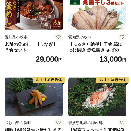
愛知県小牧市
愛知県小牧市
老舗の釜めし 【うなぎ】
【ふるさと納税】干物 縞ほ
３食セット
っけ開き 赤魚開き さばの開
き 魚醤干し 3種 セット 詰め
29,000
13,000
円
円
合わせ 魚 おかず 肉厚 おいし
い さば 赤魚 縞ホッケ ジョイ
フーズ 魚貝類 お取り寄せ お
取り寄せグルメ 魚醤 ナンプ
ラー 愛知県 小牧市 冷凍 送料
無料
和歌山県白浜町
愛媛県地酒の隠れ郷
和歌山湯浅醤油と鰹だし香る
【愛育フィッシュ】真鯛(45)