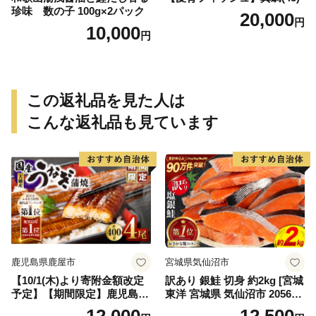
珍味 数の子 100g×2パック
20,000
円
10,000
円
この返礼品を見た人は
こんな返礼品も見ています
鹿児島県鹿屋市
宮城県気仙沼市
【10/1(木)より寄附金額改定
訳あり 銀鮭 切身 約2kg [宮城
予定】【期間限定】鹿児島県
東洋 宮城県 気仙沼市 205649
大隅産うなぎ蒲焼4尾（400
91] 鮭 魚介類 海鮮 訳アリ 規
12,000
12,500