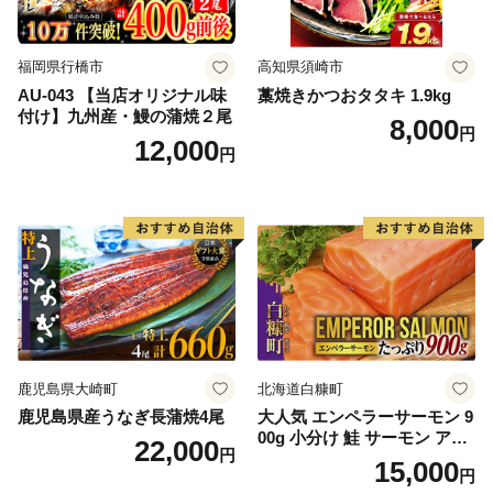
福岡県行橋市
高知県須崎市
AU-043 【当店オリジナル味
藁焼きかつおタタキ 1.9kg
付け】九州産・鰻の蒲焼２尾
8,000
円
12,000
円
鹿児島県大崎町
北海道白糠町
鹿児島県産うなぎ長蒲焼4尾
大人気 エンペラーサーモン 9
00g 小分け 鮭 サーモン アト
22,000
円
ランティックサーモン 水産
15,000
円
庁長官賞 受賞 さけ シャケ し