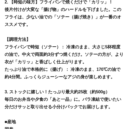
2. 【時短の味方】フライパンで焼くだけで「カリッ」！
後片付けが大変な「揚げ物」のハードルを下げました。この
フライは、少ない油での「ソテー（揚げ焼き）」が一番のオ
ススメです。
【調理方法】
フライパンで時短（ソテー）： 冷凍のまま、大さじ5杯程度
の油で。中火で両面約3分ずつ焼くだけ。ソテーの方が、より
衣が「カリッ」と香ばしく仕上がります。
たっぷり油で本格的に（揚げ）： 冷凍のまま、170℃の油で
約4分間。ふっくらジューシーなアジの身が楽しめます。
3. ストックに嬉しい！たっぷり最大約25枚（約500g）
毎日のお弁当や夕食の「あと一品」に。バラ凍結で使いたい
分だけサッと取り出せる小分けパックでお届けします。
■産地