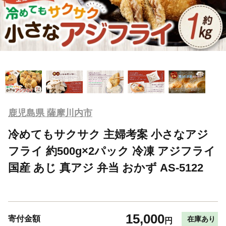
鹿児島県 薩摩川内市
冷めてもサクサク 主婦考案 小さなアジ
フライ 約500g×2パック 冷凍 アジフライ
国産 あじ 真アジ 弁当 おかず AS-5122
15,000
寄付金額
在庫あり
円