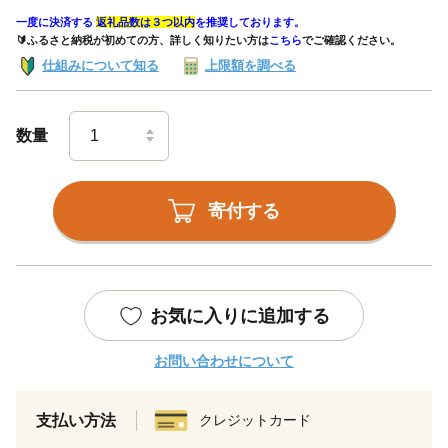
一度に決済する
返礼品数は３つ以内
を推奨しております。
🔰ふるさと納税が初めての方、詳しく知りたい方は
こちら
でご確認ください。
仕組みについて知る
上限額を調べる
数量
寄付する
お気に入りに追加する
お問い合わせについて
支払い方法
クレジットカード