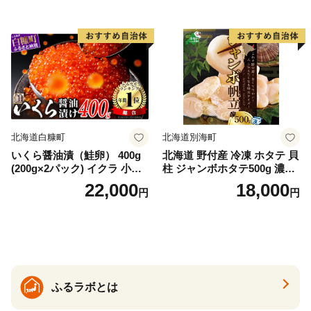
ゃけ sake カルパッチョ ソテ
ー レアステーキ 人気 高級 大
満足 美味しい 贈答 生食用 刺
身 お刺身 刺し身 魚介類 海鮮
冷凍 厚切り 薄切り ふるさと
納税 ふるさとチョイス チョ
イス 北海道 白糠町
北海道白糠町
北海道別海町
いくら醤油漬（鮭卵） 400g
北海道 野付産 冷凍 ホタテ 貝
(200g×2パック) イクラ 小分
柱 ジャンボホタテ500g 濃厚
け いくら醤油漬 鮭いくら い
な旨味と甘み （ほたて ホタ
22,000
18,000
円
円
くら醤油漬け 鮭 鮭卵 ikura
テ 帆立 貝柱 ホタテ貝柱 大玉
醤油いくら 冷凍いくら いく
大粒 北海道 別海 野付 ふるさ
ら北海道 醤油鮭いくら 人気
と納税）
大好評品 北海道 白糠町
ふるラボとは