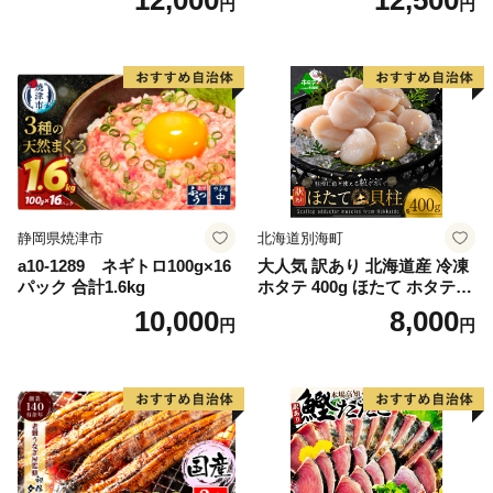
円
円
g） KN007-023
格外 不揃い さけ サケ 鮭切身
シャケ 切り身 冷凍 家庭用 お
かず 弁当 支援 サーモン 銀鮭
切り身 魚 わけあり
静岡県焼津市
北海道別海町
a10-1289 ネギトロ100g×16
大人気 訳あり 北海道産 冷凍
パック 合計1.6kg
ホタテ 400g ほたて ホタテ
帆立 貝柱 海鮮 魚介類 刺身
10,000
8,000
円
円
大粒 天然 海鮮 ランキング 大
人気 人気 おすすめ 訳あり ）