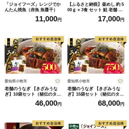
「ジョイフーズ」レンジでか
【ふるさと納税】釜めし 約 5
んたん焼魚（赤魚 魚醤干）
00ｇ × 3食 セット 鮭 老舗 急
速冷凍 レンチン 時短 簡単調
11,000
17,000
円
円
理 食品 加工品 海鮮 手作り
ほくほく ご飯 お弁当 おにぎ
り お茶漬け お取り寄せ お取
り寄せグルメ 愛知県 小牧市
送料無料
愛知県小牧市
愛知県小牧市
老舗のうなぎ 【きざみうな
老舗のうなぎ 【きざみうな
ぎ】10袋セット（秘伝のタレ
ぎ】15袋セット（秘伝のタレ
付）
付）
46,000
68,000
円
円