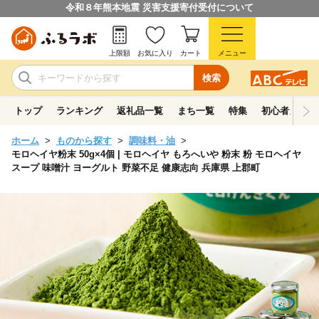
令和８年熊本地震 災害支援寄付受付について
上限額
お気に入り
カート
メニュー
検索
トップ
ランキング
返礼品一覧
まち一覧
特集
初心者ガイド
ホーム
ものから探す
調味料・油
モロヘイヤ粉末 50g×4個 | モロヘイヤ もろへいや 粉末 粉 モロヘイヤ
スープ 味噌汁 ヨーグルト 野菜不足 健康志向 兵庫県 上郡町