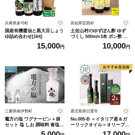
兵庫県多可町
高知県芸西村
国産有機醤油と黒大豆しょう
土佐山村のゆずぽん酢 ゆず
ゆ詰め合わせ[164]
づくし 500ml×3本 ポン酢 ポ
ンズ ゆず 柚子 調味料 さっぱ
15,000
10,000
円
円
り 美味しい おいしい 鍋 しゃ
ぶしゃぶ 冷奴 魚料理 蒸し料
理 ドレッシング セット
三重県南伊勢町
鹿児島県日置市
竈方の塩 ワグナービン＋袋
No.005-B ＜イタリア産＆ガ
セット 塩 しお 調味料 食塩
ーリックオイル＞オリーブオ
天然 ミネラル 調味料 ソルト
イルセット(200ml×2本) 日置
5,000
17,000