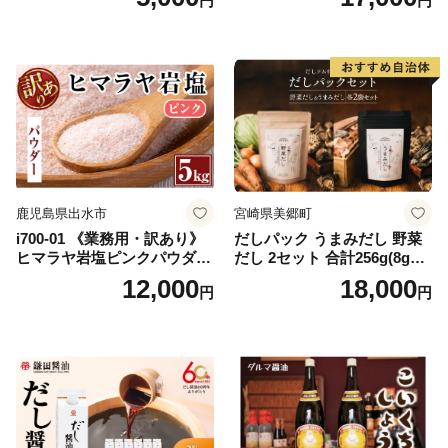
円
円
salt 料理 味付 おにぎり 三重
市 特産品 調味料 油 エキスト
県 南伊勢 伊勢 志摩 5000円 5
ラバージン オリーブ セット
000円以下 五千円
ガーリック【鹿児島オリー
ブ】
鹿児島県出水市
宮崎県美郷町
i700-01 《業務用・訳あり》
だしパック うまみだし 野菜
ヒマラヤ岩塩ピンクパウダー
だし 2セット 合計256g(8g×8
タイプ(5kg) 岩塩 塩 調味料
パック×2種×2セット) [岡田商
12,000
18,000
円
円
しお 保存料不使用 天然 パウ
店 宮崎県 美郷町 31ac0069]
ダータイプ グレインミルタ
国産 粉末 ダシ 出汁パック し
イプ 料理 バスソルト 入浴 普
いたけ 無塩
段使い ギフト 贈り物【ソル
ティースマイル】