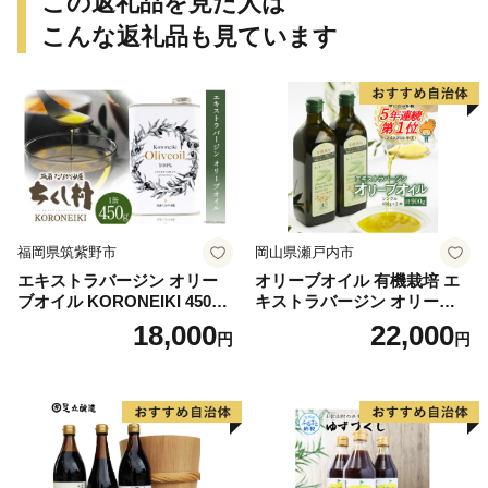
この返礼品を見た人は
こんな返礼品も見ています
福岡県筑紫野市
岡山県瀬戸内市
エキストラバージン オリー
オリーブオイル 有機栽培 エ
ブオイル KORONEIKI 450g
キストラバージン オリーブ
[筑前たなか油屋 福岡県 筑紫
オイル シングル 2本 セット
18,000
22,000
円
円
野市 21760403] 油 食用油 オ
オーガニック 調味料 油 オリ
リーブ油
ーブ油 食用油 ギフト