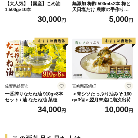
【大人気】【国産】こめ油
無添加 梅酢 500ml×2本 梅と
1,500g×10本
天日塩だけ 農家の手作り完
熟梅酢 調味料
30,000
5,000
円
円
佐賀県嬉野市
宮崎県高鍋町
一番搾りなたね油 910g×8本
＜青シソたっぷり油みそ 160
セット / 油 なたね油 菜種油
g×3個＞翌月末迄に順次出荷
ナタネ【山下製油】 [NBE00
34,000
10,000
円
円
7]