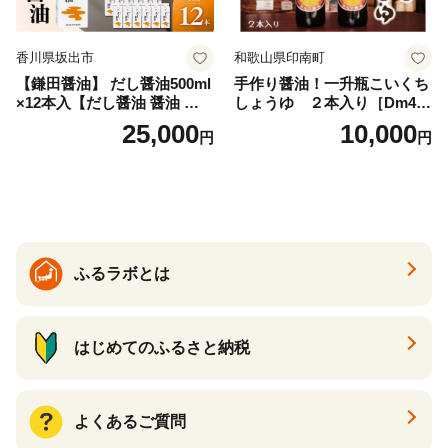
香川県坂出市
和歌山県印南町
【鎌田醤油】 だし醤油500ml
手作り醤油！一升瓶こいくち
×12本入【だし醤油 醤油 人気
しょうゆ ２本入り［Dm4］
おすすめ 人気だし醤油 出汁
｜手作り 醤油 和歌山県 印南
25,000
10,000
円
円
醤油 AE1021】
町 一升瓶 こいくちしょうゆ
伝統製法 醤油 日本食 調味料
地元産 大豆 小麦 塩 だし 煮
物 和食 醤油 肉料理 魚料理
野菜料理 醤油 郷土料理 家庭
料理 醤油
ふるラボとは
はじめてのふるさと納税
よくあるご質問