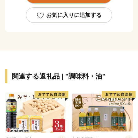
播磨の武将・赤松円心により築城された山城で、足利尊
氏を追う新田義貞率いる6万の軍勢をわずか2千の兵で
お気に入りに追加する
50日余り防ぎ止めた難攻不落の名城です。上郡町では、
地元赤松自治会と県と協働で「落ちない城・白旗城」
PRプロジェクトを展開しています。
関連する返礼品 | "調味料・油"