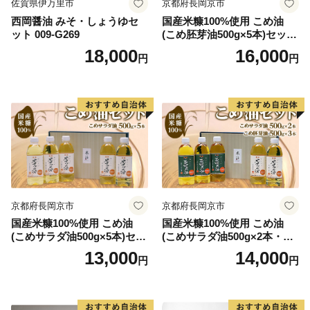
佐賀県伊万里市
京都府長岡京市
西岡醤油 みそ・しょうゆセ
国産米糠100%使用 こめ油
ット 009-G269
(こめ胚芽油500g×5本)セット
[1575]
18,000
16,000
円
円
京都府長岡京市
京都府長岡京市
国産米糠100%使用 こめ油
国産米糠100%使用 こめ油
(こめサラダ油500g×5本)セッ
(こめサラダ油500g×2本・こ
ト [1574]
め胚芽油500g×3本)セット [1
13,000
14,000
円
円
573]