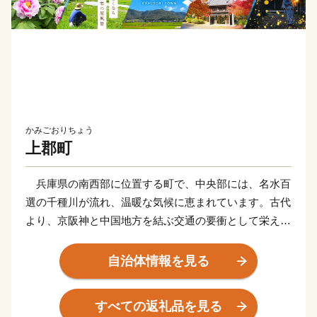
かみごおりちょう
上郡町
兵庫県の南西部に位置する町で、中央部には、名水百
選の千種川が流れ、温暖な気候に恵まれています。古代
より、京阪神と中国地方を結ぶ交通の要衝として栄え、
数多くの歴史スポットが残っています。ウォーキングに
最適な300ｍ級の山が多く、町全体で四季折々の自然を
自治体情報を見る
楽しむことができます。
すべての返礼品を見る
中でも「白旗城（しらはたじょう）」は南北朝時代の