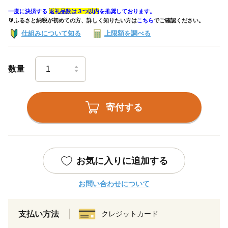
一度に決済する
返礼品数は３つ以内
を推奨しております。
🔰ふるさと納税が初めての方、詳しく知りたい方は
こちら
でご確認ください。
仕組みについて知る
上限額を調べる
数量
寄付する
お気に入りに追加する
お問い合わせについて
支払い方法
クレジットカード