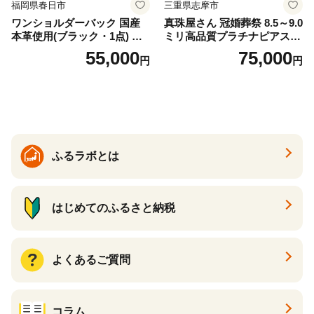
福岡県春日市
三重県志摩市
ワンショルダーバック 国産
真珠屋さん 冠婚葬祭 8.5～9.0
本革使用(ブラック・1点) 鞄
ミリ高品質プラチナピアス P
バック バッグ カバン レザー
t900 志摩産アコヤ真珠 ブラ
55,000
75,000
円
円
国産 日本製 牛革 黒 革 革製
ックパール 黒真珠
品 手作り 男性 女性 レディー
ス メンズ【ksg1307-bk】【Z
enis】
ふるラボとは
はじめてのふるさと納税
よくあるご質問
コラム