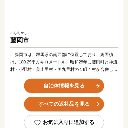
ふじおかし
藤岡市
藤岡市は、群馬県の南西部に位置しており、総面積
は、180.29平方キロメートル。昭和29年に藤岡町と神流
村・小野村・美土里村・美九里村の１町４村が合併して
市制を施行、翌年には平井村・日野村の2村を編入、平
成18年１月に鬼石町と合併し、現在の藤岡市となりまし
自治体情報を見る
た。
市内には、鮎川・鏑川・烏川・神流川という4本の川
すべての返礼品を見る
が流れ、緑と清流に恵まれた山紫水明な地です。歴史は
古く、古墳時代の史跡も多く発見されています。また、
室町時代には関東管領職にあった上杉憲実が平井城を築
お気に入りに追加する