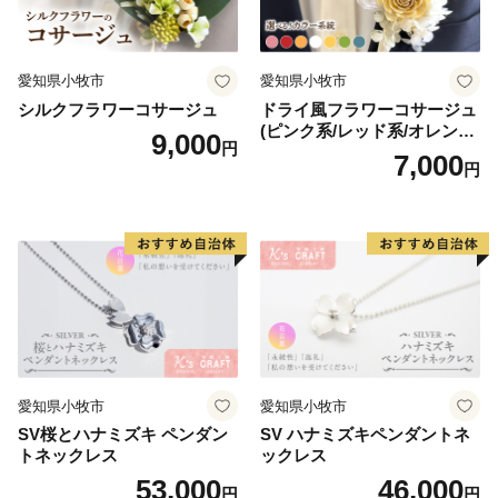
愛知県小牧市
愛知県小牧市
シルクフラワーコサージュ
ドライ風フラワーコサージュ
(ピンク系/レッド系/オレンジ
9,000
円
系/ホワイト系/イエロー系/グ
7,000
円
リーン系/ブルー系）
愛知県小牧市
愛知県小牧市
SV桜とハナミズキ ペンダン
SV ハナミズキペンダントネ
トネックレス
ックレス
53,000
46,000
円
円