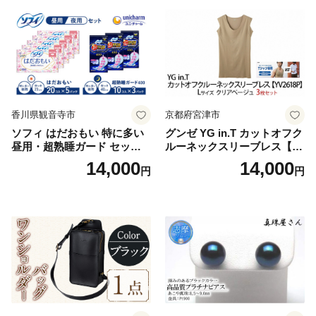
香川県観音寺市
京都府宮津市
ソフィ はだおもい 特に多い
グンゼ YG in.T カットオフク
昼用・超熟睡ガード セット
ルーネックスリーブレス【Y
羽付き ナプキン 生理用品 サ
V2618P】Lサイズ クリアベ
14,000
14,000
円
円
ニタリー ユニ・チャーム
ージュ3枚セット [№5716-04
32]