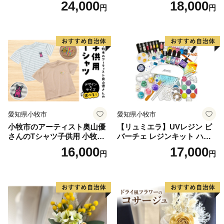
24,000
18,000
円
円
フト アクセサリーキット 手
作り セット レジン LEDライ
ト
愛知県小牧市
愛知県小牧市
小牧市のアーティスト奥山優
【リュミエラ】UVレジン ビ
さんのTシャツ子供用 小牧市
バーチェ レジンキット ハン
制70周年記念
ドメイド レジンクラフト ア
16,000
17,000
円
円
クセサリーキット 手作り セ
ット レジン LEDライト