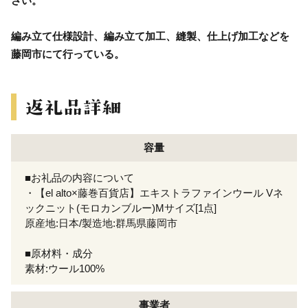
さい。
編み立て仕様設計、編み立て加工、縫製、仕上げ加工などを
藤岡市にて行っている。
容量
■お礼品の内容について
・【el alto×藤巻百貨店】エキストラファインウール Vネ
ックニット(モロカンブルー)Mサイズ[1点]
原産地:日本/製造地:群馬県藤岡市
■原材料・成分
素材:ウール100%
事業者