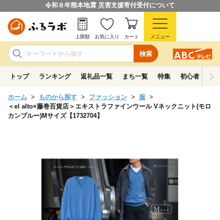
令和８年熊本地震 災害支援寄付受付について
上限額
お気に入り
カート
メニュー
検索
トップ
ランキング
返礼品一覧
まち一覧
特集
初心者ガイド
ホーム
ものから探す
ファッション
服
＜el alto×藤巻百貨店＞エキストラファインウール Vネックニット(モロ
カンブルー)Mサイズ【1732704】