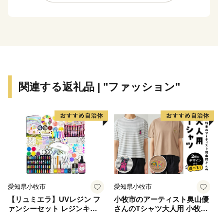
きました。江戸時代以降は、絹の集散地として栄え、養
蚕業の先進地・木材の集積地として発達してきました。
養蚕法の改良により良質な繭の安定供給を可能とした
「高山社」発祥の地（「高山社跡」）は、「富岡製糸場
と絹産業遺産群」の構成資産として世界文化遺産に登録
されました。
文化や歴史、自然があふれる本市は、『郷土を愛し
関連する返礼品 | "ファッション"
未来を創生する藤岡』をテーマに、市民と行政が協働し
て明るい未来を創っていくまちを目指しています。藤岡
市のまちづくりへの取組みを知っていただき、力強い応
援をお願いいたします。
※ 藤岡市は、地方税法（昭和25年法律第226号）に基づ
く「ふるさと納税の対象となる地方団体の指定」を受け
ています。
愛知県小牧市
愛知県小牧市
指定対象期間：令和6年10月1日から令和7年9月30日
【リュミエラ】UVレジン フ
小牧市のアーティスト奥山優
まで
ァンシーセット レジンキッ
さんのTシャツ大人用 小牧市
ト ハンドメイド レジンクラ
制70周年記念