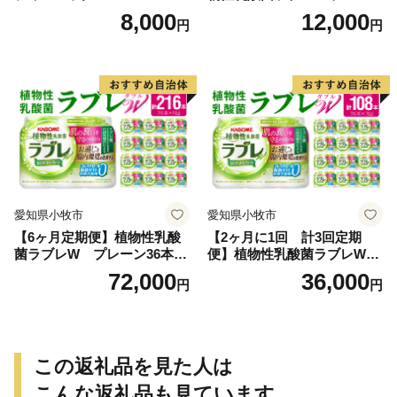
36本 80ml 甘さすっきり 砂糖
8,000
12,000
円
円
不使用 コレステロール 脂肪
0 生きて腸まで届く 腸内環境
を改善 お通じ改善 ラブレ菌
KB290 乳酸菌飲料 飲料 カゴ
メ 習慣 送料無料
愛知県小牧市
愛知県小牧市
【6ヶ月定期便】植物性乳酸
【2ヶ月に1回 計3回定期
菌ラブレW プレーン36本
便】植物性乳酸菌ラブレW
（計216本）
プレーン36本（計108本）
72,000
36,000
円
円
この返礼品を見た人は
こんな返礼品も見ています