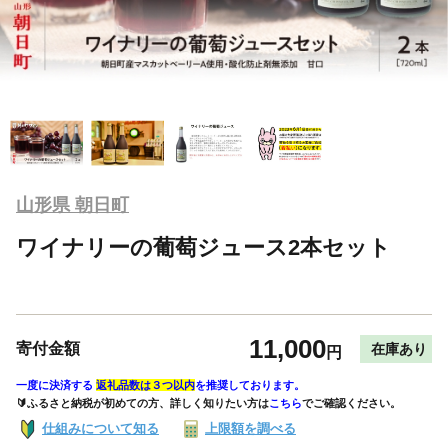
山形県 朝日町
ワイナリーの葡萄ジュース2本セット
11,000
寄付金額
在庫あり
円
一度に決済する
返礼品数は３つ以内
を推奨しております。
🔰ふるさと納税が初めての方、詳しく知りたい方は
こちら
でご確認ください。
仕組みについて知る
上限額を調べる