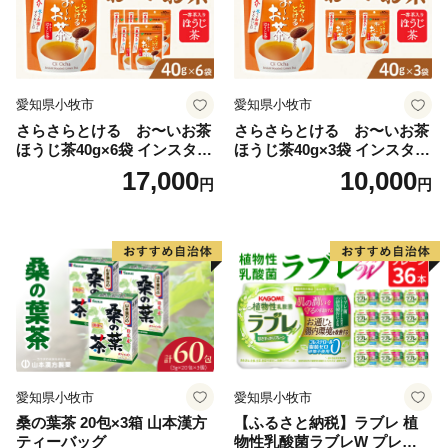
愛知県小牧市
愛知県小牧市
さらさらとける お〜いお茶
さらさらとける お〜いお茶
ほうじ茶40g×6袋 インスタン
ほうじ茶40g×3袋 インスタン
トほうじ茶 粉末ほうじ茶 粉
トほうじ茶 粉末ほうじ茶 粉
17,000
10,000
円
円
末茶 おーいお茶 粉末緑茶
末茶 おーいお茶 粉末緑茶
愛知県小牧市
愛知県小牧市
桑の葉茶 20包×3箱 山本漢方
【ふるさと納税】ラブレ 植
ティーバッグ
物性乳酸菌ラブレW プレーン