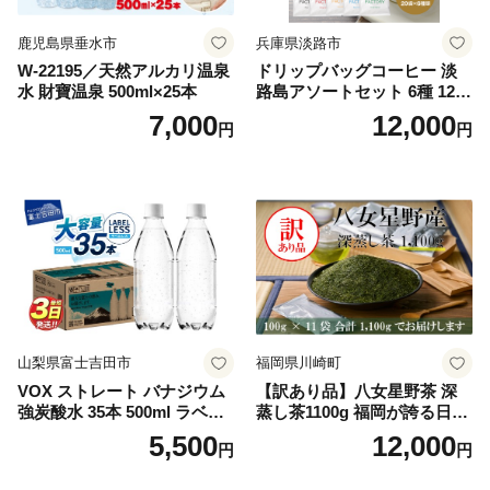
鹿児島県垂水市
兵庫県淡路市
W-22195／天然アルカリ温泉
ドリップバッグコーヒー 淡
水 財寶温泉 500ml×25本
路島アソートセット 6種 120
袋 飲み比べ コーヒー
7,000
12,000
円
円
山梨県富士吉田市
福岡県川崎町
VOX ストレート バナジウム
【訳あり品】八女星野茶 深
強炭酸水 35本 500ml ラベル
蒸し茶1100g 福岡が誇る日本
レス【富士吉田市限定カート
茶_ 訳アリ 常温 お茶 茶袋 常
5,500
12,000
円
円
ン】
備品 おちゃ ocha 茶葉 緑茶
飲料 飲み物 八女 茶 日本茶