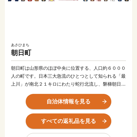
あさひまち
朝日町
朝日町は山形県のほぼ中央に位置する、人口約６０００
人の町です。日本三大急流のひとつとして知られる「最
上川」が南北２１キロにわたり蛇行北流し、磐梯朝日国
立公園をはじめとする原生林野が町土の７３％ほどを占
める、自然豊かなところです。
自治体情報を見る
最上川の両岸に沿った河岸段丘は、果樹栽培に適した肥
沃な土地で、１３０年以上の栽培歴を持つりんごは町の
すべての返礼品を見る
シンボルとなっています。そのほかにも、良質なブドウ
からつくられるワインなど誇れる宝がたくさんあり、町