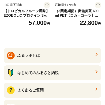
山口県下関市
宮崎県えびの市
【トロピカルフルーツ風味】
（3回定期便）爽健美茶 600
EZOBOLIC プロテイン 3kg
ml PET【コカ・コーラ】ペ
ットボトル 1ケース(24本) 定
57,000
22,800
円
円
期便 3回(72本) セット お茶
カフェインゼロ ノンカフェ
イン ハトムギ ブレンド茶 宮
崎県 えびの市 送料無料
ふるラボとは
はじめてのふるさと納税
よくあるご質問