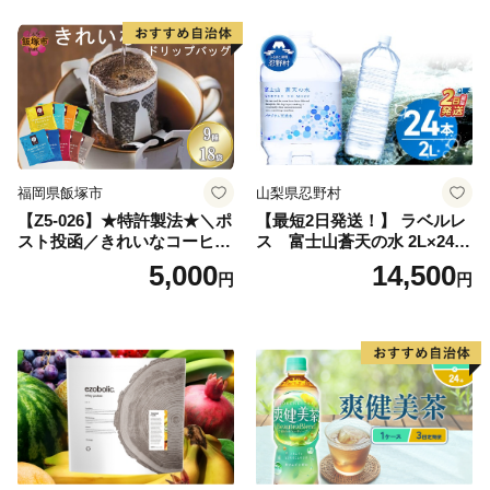
深むし茶 深蒸し 訳あり お茶
っぱ tea 八女茶 お手軽 簡単
小分け お土産 お取り寄せ グ
ルメ 福岡 九州 福岡県 国産
日本 ふかむし茶 ふかむし 家
庭用 自宅用 ちゃ りょくちゃ
ふかむしちゃ 急須 甘み 川崎
町 送料無料
福岡県飯塚市
山梨県忍野村
【Z5-026】★特許製法★＼ポ
【最短2日発送！】 ラベルレ
スト投函／きれいなコーヒー
ス 富士山蒼天の水 2L×24本
ドリップバッグ9種セット(18
（4ケース）※離島不可 天然
5,000
14,500
円
円
袋)ゆうパケットでお届け！
水 ミネラルウォーター 水 ペ
ットボトル 2000ml バナジウ
ム天然水 飲料水 軟水 鉱水 国
産 シリカ ミネラル 美容 備蓄
防災 長期保存 富士山 山梨県
忍野村