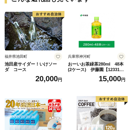
福井県池田町
兵庫県神河町
池田産サイダー！いけソー
おーいお茶緑茶280ml 48本
ダ コース
(2ケース) 伊藤園【123317
3】
20,000
15,000
円
円