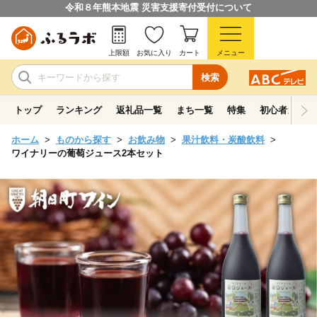
令和８年熊本地震 災害支援寄付受付について
上限額
お気に入り
カート
メニュー
検索
トップ
ランキング
返礼品一覧
まち一覧
特集
初心者ガイド
ホーム
ものから探す
お飲み物
果汁飲料・炭酸飲料
ワイナリーの葡萄ジュース2本セット