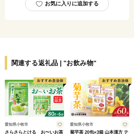
民一人ひとりが誠実な営みを続けています。
お気に入りに追加する
小さい町ながら、農業をはじめ、観光や教育など、まだ
まだ力を入れていきたいことがたくさんあります。朝日
町の「これから」をぜひふるさと納税寄付で応援してく
ださい。ステキな田舎の未来を一緒につくりましょう。
関連する返礼品 | "お飲み物"
愛知県小牧市
愛知県小牧市
さらさらとける お〜いお茶
菊芋茶 20包×3箱 山本漢方 テ