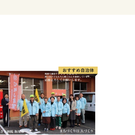
草神社や日本一の錫鉱山であった「明延
れた文化資源も数多くある魅力溢れる地
は国家戦略特区（中山間農業改革特区）
農業振興に取り組んでいます。また特区
関連だけでなく、自家用有償旅客事業
を用いた遠隔服薬指導等、地域活性化へ
このように、「養父（やぶ）市」は、素
略特区を活かした様々な取組を通じて頑