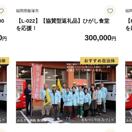
福岡県飯塚市
福
0
【L-022】【協賛型返礼品】ひがし食堂
【
を応援！
を
0
300,000
円
円