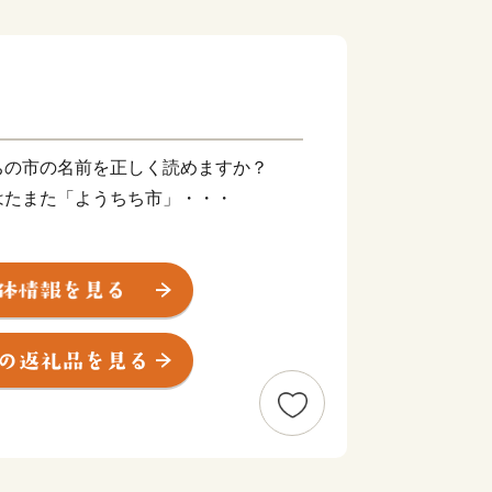
ちの市の名前を正しく読めますか？
はたまた「ようちち市」・・・
す。漢字が難しすぎてあまり知られてい
凄いんです！！
の真ん中に位置する「養父（やぶ）市」
元年５月現在）。兵庫県最高峰の氷ノ山
滝百選に選ばれている「天滝」、国の天
ザクラ」といった自然に加え、国の重要