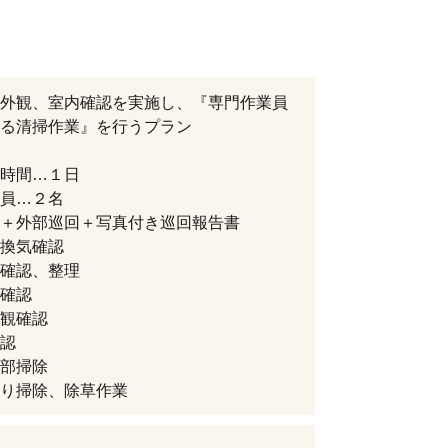
外観、室内確認を実施し、『専門作業員
る清掃作業』を行うプラン
時間…１日
員…２名
＋外部巡回＋写真付き巡回報告書
換気確認
確認、整理
確認
観確認
認
部掃除
り掃除、除草作業