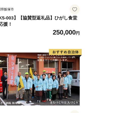
岡県飯塚市
K5-003】【協賛型返礼品】ひがし食堂
応援！
250,000
円