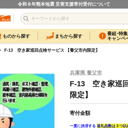
令和８年熊本地震 災害支援寄付受付について
番組･特集
ものから探す
まちから探す
キャンペ
F-13 空き家巡回点検サービス 【養父市内限定】
兵庫県 養父市
F-13 空き家
限定】
寄付金額
一度に決済する
返礼品数は３つ以