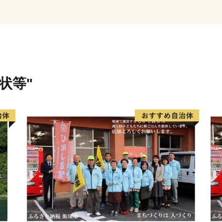
文化財に指定されている名
鉱山」など深い歴史に彩ら
域です。また、2014年に
に指定され、中山間地域の
の規制緩和を活かして農業
（やぶくる）やテレビ電話
状等"
の取組を展開しています。
晴らしい観光資源と国家戦
張っています！