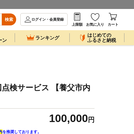
検索
ログイン・会員登録
上限額
お気に入り
カート
はじめての
ランキング
ーン
ふるさと納税
巡回点検サービス 【養父市内
100,000
円
内
を推奨しております。