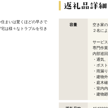
い住まいは驚くほどの早さで
容量
空き家の
守宅は様々なトラブルを引き
２名によ
。
サービス
専門作業
内部巡回
・通気、
・ポスト
・雨漏り
・建物外
・庭木確
・室内内
・建物廻