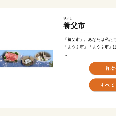
やぶし
養父市
「養父市」。あなたは私た
「ようぶ市」「ようふ市」
正解は「やぶ市」と言いま
ないのですが、実は色々と
兵庫県の北部「但馬地域」
は、人口23,454人（令和
（標高1510ｍ）や日本の
然記念物である「樽見の大