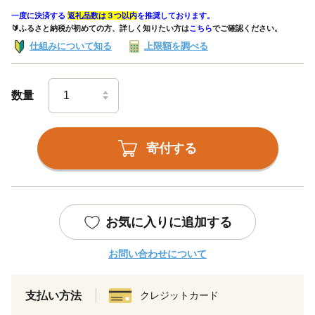
一度に決済する
返礼品数は３つ以内
を推奨しております。
🔰ふるさと納税が初めての方、詳しく知りたい方は
こちら
でご確認ください。
仕組みについて知る
上限額を調べる
数量
寄付する
お気に入りに追加する
お問い合わせについて
支払い方法
クレジットカード