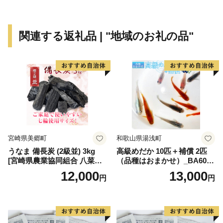
ます。
近世になって高砂が発展したのは、姫路城主池田輝政公
関連する返礼品 | "地域のお礼の品"
が慶長6年（1601年）に加古川の流れを高砂に導いて加
古川舟運の河口港を開き、その後、本田忠政公によって
本格的な町づくりが進められ、加古川流域の物資の集散
地になってからのことです。この時代には付近の村々で
は米作りのほか製塩業や綿業、採石業などの地場産業が
発達し、商品流通も盛んに行われました。
近現代になると大阪や神戸などの大都市に近いことや豊
宮崎県美郷町
和歌山県湯浅町
富な用水があること、埋め立てしやすい遠浅の海岸など
うなま 備長炭 (2級並) 3kg
高級めだか 10匹＋補償 2匹
が企業の立地条件となって、機械・製紙・化学・食品・
[宮崎県農業協同組合 八菜館
（品種はおまかせ）_BA6001
電力などの大工場が進出し、播磨臨海工業地帯の中核と
ひゅうが店 宮崎県 美郷町 31
n
12,000
13,000
円
円
ap0012] BBQ 七輪 焼肉 高火
なりました。
力 遠赤外線 長時間 燃焼 煙少
消臭 白炭 キャンプ バーベキ
昭和29年には高砂町・荒井村・伊保村・曽根町が合併し
ュー 宮崎県 産 送料無料
て高砂市が誕生し、その後昭和31年には阿弥陀村・米田