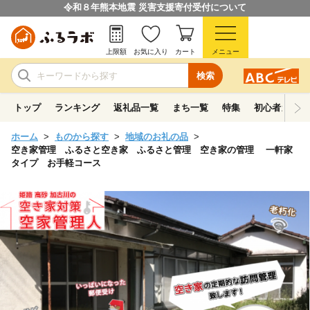
令和８年熊本地震 災害支援寄付受付について
上限額
お気に入り
カート
メニュー
検索
トップ
ランキング
返礼品一覧
まち一覧
特集
初心者ガイド
ホーム
ものから探す
地域のお礼の品
空き家管理 ふるさと空き家 ふるさと管理 空き家の管理 一軒家
タイプ お手軽コース