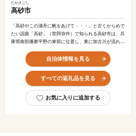
たかさごし
高砂市
「高砂やこの浦舟に帆をあげて・・・」と古くからめで
たい謡曲「高砂」（世阿弥作）で知られる高砂市は、兵
庫県南部播磨平野の東部に位置し、東に加古川が流れ、
南に瀬戸内播磨灘を臨み、古くから白砂青松の風光明媚
な泊として栄えてきました。
自治体情報を見る
西部の日笠山や中央部の竜山などの丘陵地には多くの遺
すべての返礼品を見る
跡が発見されており、原始・古代の人々の暮らしぶりを
しのぶことができます。
お気に入りに追加する
また、高砂は古くから景勝の地であったため、多くの歌
人たちにも愛され、「稲日野も行き過ぎがてに思へれ
ば 心恋しき可古の島見ゆ（柿本人麿）」をはじめ、多
くの和歌が詠まれ万葉集などの数々の歌集を賑わせてい