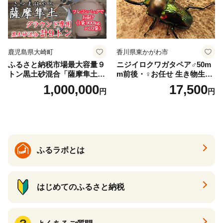
鹿児島県大崎町
香川県東かがわ市
ふるさと納税市場最大容量９
ニジイロクワガタペア♂50m
トン黒土砂混合「薩摩隼土」
m前後・♀お任せ 生き物生き
（夢と感動の演出のグラウン
物
1,000,000
17,500
円
円
ド用！）
ふるラボとは
はじめてのふるさと納税