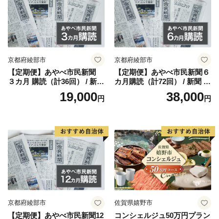
町を合併、翌年北浜村を併せ現在の高砂市になり、一層
の発展を目指しています。
市内には、高砂神社・生石神社・鹿嶋神社・曽根天満
京都府綾部市
京都府綾部市
宮・十輪寺などの社寺や石の宝殿などの史跡も多く、市
【定期便】あやべ市民新聞
【定期便】あやべ市民新聞６
内各神社の秋祭りなどの行事には多くの人々が訪れる観
３カ月 購読（計36回） / 新聞
カ月購読（計72回） / 新聞 情
光地にもなっており、東播磨地域の中核都市として、前
情報誌 定期購読 綾部市 / 株
報誌 定期購読 綾部市 / 株式
19,000
38,000
円
円
進しています。
式会社あやべ市民新聞社［B
会社あやべ市民新聞社［BSC
SCB001］
B002］
京都府綾部市
佐賀県嬉野市
【定期便】あやべ市民新聞12
コンシェルジュ50万円プラン