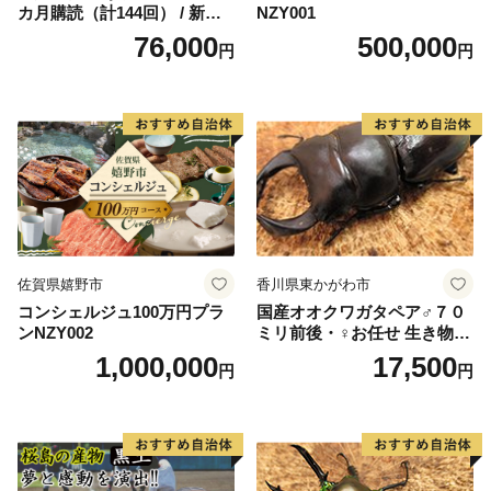
カ月購読（計144回） / 新聞
NZY001
情報誌 定期購読 綾部市 / 株
76,000
500,000
円
円
式会社あやべ市民新聞社［B
SCB003］
佐賀県嬉野市
香川県東かがわ市
コンシェルジュ100万円プラ
国産オオクワガタペア♂７０
ンNZY002
ミリ前後・♀お任せ 生き物生
き物
1,000,000
17,500
円
円