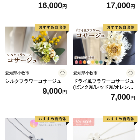
制70周年記念
ドメイド レジンクラフト ア
16,000
17,000
円
円
クセサリーキット 手作り セ
ット レジン LEDライト
愛知県小牧市
愛知県小牧市
シルクフラワーコサージュ
ドライ風フラワーコサージュ
(ピンク系/レッド系/オレンジ
9,000
円
系/ホワイト系/イエロー系/グ
7,000
円
リーン系/ブルー系）