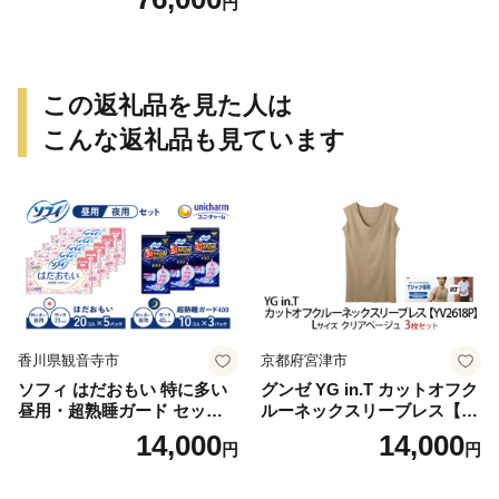
円
この返礼品を見た人は
こんな返礼品も見ています
香川県観音寺市
京都府宮津市
ソフィ はだおもい 特に多い
グンゼ YG in.T カットオフク
昼用・超熟睡ガード セット
ルーネックスリーブレス【Y
羽付き ナプキン 生理用品 サ
V2618P】Lサイズ クリアベ
14,000
14,000
円
円
ニタリー ユニ・チャーム
ージュ3枚セット [№5716-04
32]