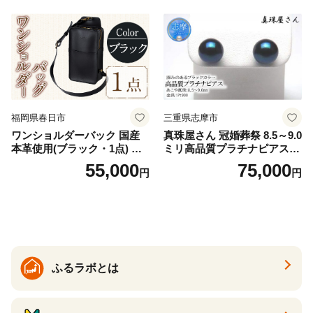
福岡県春日市
三重県志摩市
ワンショルダーバック 国産
真珠屋さん 冠婚葬祭 8.5～9.0
本革使用(ブラック・1点) 鞄
ミリ高品質プラチナピアス P
バック バッグ カバン レザー
t900 志摩産アコヤ真珠 ブラ
55,000
75,000
円
円
国産 日本製 牛革 黒 革 革製
ックパール 黒真珠
品 手作り 男性 女性 レディー
ス メンズ【ksg1307-bk】【Z
enis】
ふるラボとは