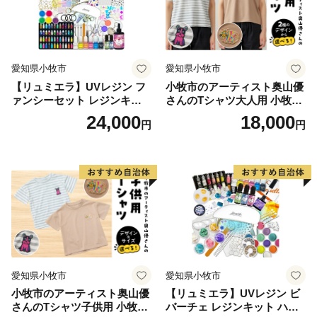
愛知県小牧市
愛知県小牧市
【リュミエラ】UVレジン フ
小牧市のアーティスト奥山優
ァンシーセット レジンキッ
さんのTシャツ大人用 小牧市
ト ハンドメイド レジンクラ
制70周年記念
24,000
18,000
円
円
フト アクセサリーキット 手
作り セット レジン LEDライ
ト
愛知県小牧市
愛知県小牧市
小牧市のアーティスト奥山優
【リュミエラ】UVレジン ビ
さんのTシャツ子供用 小牧市
バーチェ レジンキット ハン