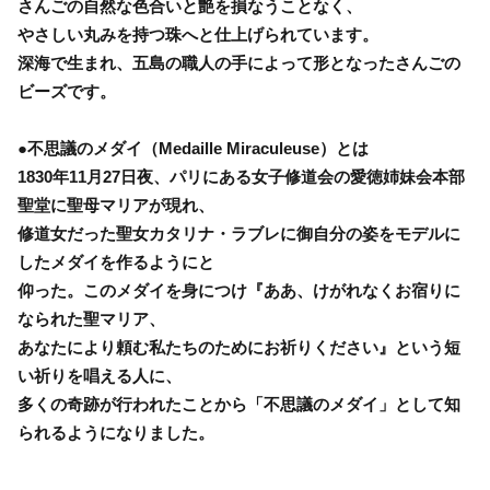
さんごの自然な色合いと艶を損なうことなく、
やさしい丸みを持つ珠へと仕上げられています。
深海で生まれ、五島の職人の手によって形となったさんごの
ビーズです。
●不思議のメダイ（Medaille Miraculeuse）とは
1830年11月27日夜、パリにある女子修道会の愛徳姉妹会本部
聖堂に聖母マリアが現れ、
修道女だった聖女カタリナ・ラブレに御自分の姿をモデルに
したメダイを作るようにと
仰った。このメダイを身につけ『ああ、けがれなくお宿りに
なられた聖マリア、
あなたにより頼む私たちのためにお祈りください』という短
い祈りを唱える人に、
多くの奇跡が行われたことから「不思議のメダイ」として知
られるようになりました。