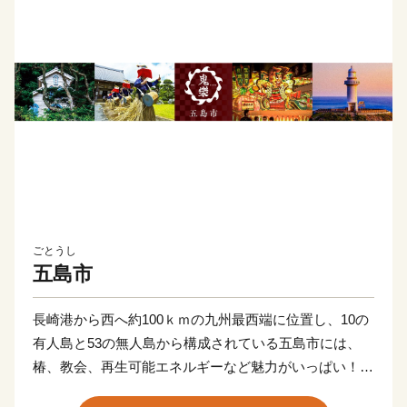
ごとうし
五島市
長崎港から西へ約100ｋｍの九州最西端に位置し、10の
有人島と53の無人島から構成されている五島市には、
椿、教会、再生可能エネルギーなど魅力がいっぱい！
鮮魚、五島牛、美豚、地鶏や椿油など、フレッシュな返