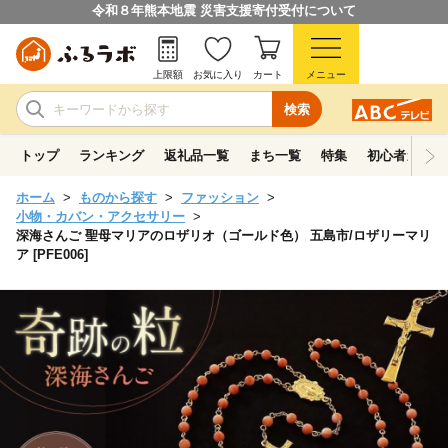
令和８年熊本地震 災害支援寄付受付について
上限額
お気に入り
カート
メニュー
検索
トップ
ランキング
返礼品一覧
まち一覧
特集
初心者ガイド
ホーム
ものから探す
ファッション
小物・カバン・アクセサリー
深海さんご 聖母マリアのロザリオ（ゴールド色） 五島市/ロザリーマリ
ア [PFE006]