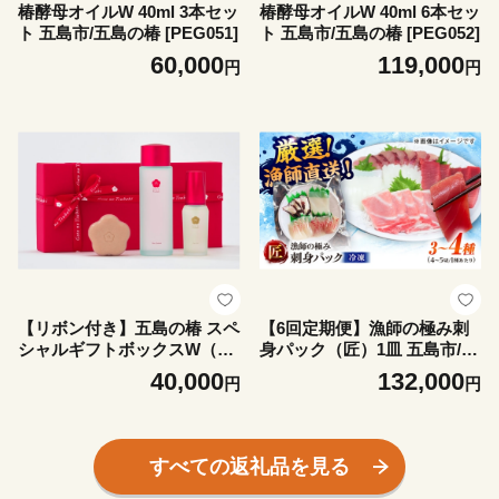
椿酵母オイルW 40ml 3本セッ
椿酵母オイルW 40ml 6本セッ
ト 五島市/五島の椿 [PEG051]
ト 五島市/五島の椿 [PEG052]
60,000
119,000
円
円
【リボン付き】五島の椿 スペ
【6回定期便】漁師の極み刺
シャルギフトボックスW（3
身パック（匠）1皿 五島市/S
点セット）五島市/五島の椿
un Sea Go Company 魚 おま
40,000
132,000
円
円
[PEG053]
かせ お任せ 鮮魚 五島列島 [P
GL023]
すべての返礼品を見る