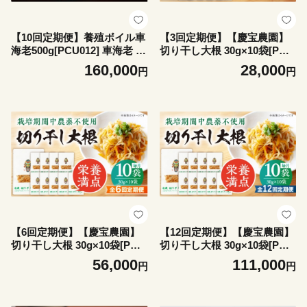
【10回定期便】養殖ボイル車
【3回定期便】【慶宝農園】
海老500g[PCU012] 車海老 車
切り干し大根 30g×10袋[PBK
海老 クルマエビ 海老 海老 く
027] 切り干し大根 切干大根
160,000
28,000
円
円
るまえび エビ むきえび 冷凍
きりぼしだいこん 小分け 野
尾付き
菜 乾物 乾燥 ドライ
【6回定期便】【慶宝農園】
【12回定期便】【慶宝農園】
切り干し大根 30g×10袋[PBK
切り干し大根 30g×10袋[PBK
028] 切り干し大根 切干大根
029] 切り干し大根 切干大根
56,000
111,000
円
円
きりぼしだいこん 小分け 野
きりぼしだいこん 小分け 野
菜 乾物 乾燥 ドライ
菜 乾物 乾燥 ドライ