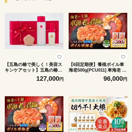
【五島の椿で美しく！美容ス
【6回定期便】養殖ボイル車
キンケアセット】五島の椿コ
海老500g[PCU011] 車海老 車
スメW 満足3種9セット 五島
海老 クルマエビ 海老 海老 く
127,000
96,000
円
円
市/五島の椿 [PEG058]
るまえび エビ むきえび 冷凍
尾付き