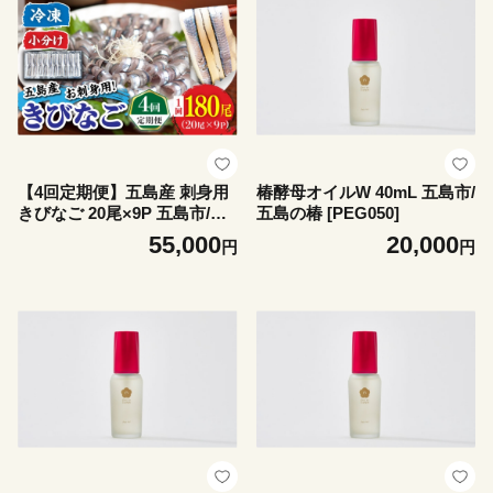
【4回定期便】五島産 刺身用
椿酵母オイルW 40mL 五島市/
きびなご 20尾×9P 五島市/鯛
五島の椿 [PEG050]
福丸水産 [PDP016]
55,000
20,000
円
円