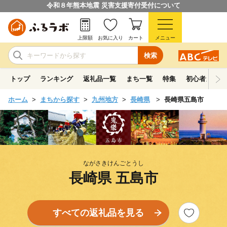
令和８年熊本地震 災害支援寄付受付について
上限額
お気に入り
カート
メニュー
検索
トップ
ランキング
返礼品一覧
まち一覧
特集
初心者ガイド
ホーム
まちから探す
九州地方
長崎県
長崎県五島市
ながさきけんごとうし
長崎県 五島市
すべての返礼品を見る