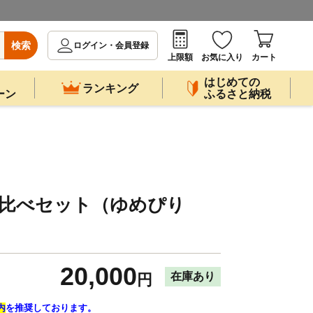
検索
ログイン・会員登録
上限額
お気に入り
カート
はじめての
ランキング
ーン
ふるさと納税
べ比べセット（ゆめぴり
）
20,000
在庫あり
円
内
を推奨しております。