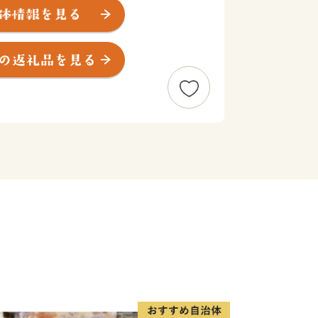
を推し進め、次世代に受け継いでいかな
ます。
において、大きく成長をしており、代
いちご」「豚肉」「ホタテ」など、農業
す。加えて現在では、地場産品を生かし
にも力を注ぎ人口減少対策や地域活性化
しております。さらには、水や空気の美
有しながら、ここに住む人々の生活と心
まち」、「住みたいまち」、「行って見
活力あるまち」づくりのため、新しい歩
ある豊浦町の取り組みにご賛同いただ
をお願いいたします。