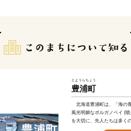
とようらちょう
豊浦町
北海道豊浦町は、「海の青
風光明媚なボルガノベイ (
を大切に、先人たちは多く
力を重ねてきて、現在の豊