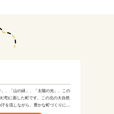
」、「山の緑」、「太陽の光」、この
噴火湾)に面した町です。この北の大自然
の汗を流しながら、豊かな町づくりに努
浦町があり、私たちは、この流した汗に