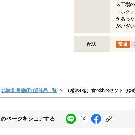
ス工場の
・ホクレ
があった
がござい
配送
常温
北海道 豊浦町の返礼品一覧
（精米4kg）食べ比べセット（ゆ
このページをシェアする