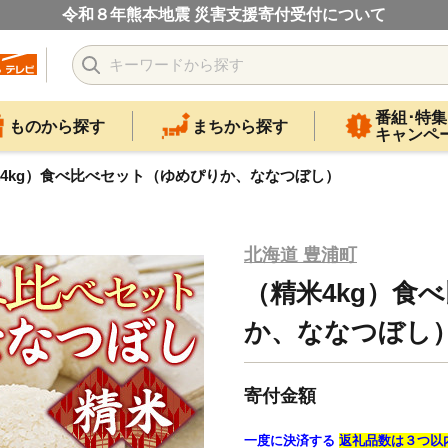
令和８年熊本地震 災害支援寄付受付について
番組･特集
ものから探す
まちから探す
キャンペ
4kg）食べ比べセット（ゆめぴりか、ななつぼし）
北海道 豊浦町
（精米4kg）食
か、ななつぼし
寄付金額
一度に決済する
返礼品数は３つ以