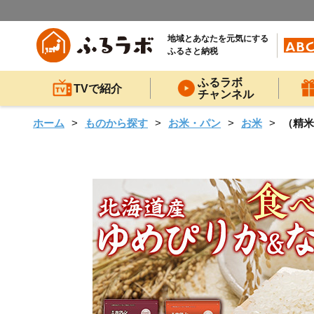
地域とあなたを元気にする
ふるさと納税
ふるラボ
TVで紹介
チャンネル
ホーム
ものから探す
お米・パン
お米
（精米