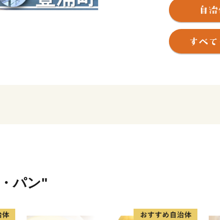
また一汗一汗適応した施策
ければならないと考えてい
本町は従前より第一次産業
表的な特産物としては、「
及び水産業が盛んでありま
た６次産業や観光事業など
のための様々な施策を実施
味しさを大切に、自然と共
を育みながら「住んで良い
たいまち」、「小さくても
みをはじめています。未来
き、皆様のあたたかい応援
米・パン"