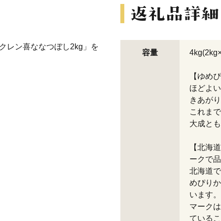
クレン喜ななつぼし2kg」を
容量
4kg(2kg×
【ゆめぴ
ほどよい
きあがり
これまで
大成とも
【北海道
ークで品
北海道で
めぴりか
います。
マークは
ているこ