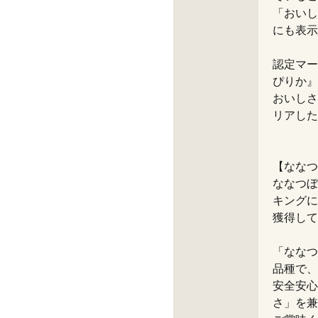
「おいし
にも表示
認定マー
ぴりか』
おいしさ
リアした
【ななつ
ななつぼ
キングに
獲得して
「ななつ
品種で、
安全安心
さ」を兼