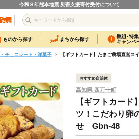
令和８年熊本地震 災害支援寄付受付について
番組･特集
ものから探す
まちから探す
キャンペ
子・チョコレート・洋菓子
【ギフトカード】たまご農場直営スイ
おすすめ自治体
高知県 四万十町
【ギフトカード
ツ！こだわり卵
せ Gbn-48