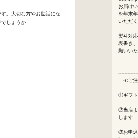
!
お届けい
です。大切な方やお世話にな
※年末年
いただく
がでしょうか
熨斗対応
表書き、
願いいた
------------
≪ご注
①ギフト
②当店よ
します
③お申込