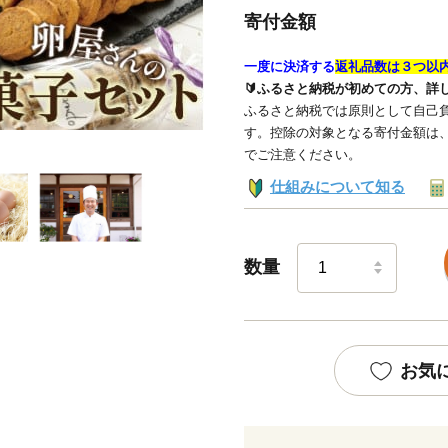
寄付金額
一度に決済する
返礼品数は３つ以
🔰ふるさと納税が初めての方、詳
ふるさと納税では原則として自己負
す。控除の対象となる寄付金額は
でご注意ください。
仕組みについて知る
数量
お気