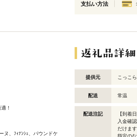
支払い方法
提供元
こっこら
配送
常温
最適！
配送注記
【到着日
入金確認
だけます
ヌ、ﾌｨﾅﾝｼｪ、パウンドケ
指定のな