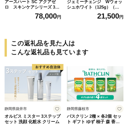
アースハート SC アクアゼ
ジェミーチェンジ Wウォッ
ロ スキンケアシリーズ 3点
シュホワイト（125g）（泡立
セット
てネット付）×2本 群馬県 千
78,000
21,500
円
円
代田町
この返礼品を見た人は
こんな返礼品も見ています
静岡県袋井市
静岡県藤枝市
オルビス ミスター 3ステップ
バスクリン 2種 × 各2個 セッ
セット 洗顔 化粧水 クリーム
ト ギフト ゆず 柚子 森 香り
日用品 お風呂 バス用品 温活