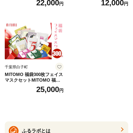
22,000
12,000
円
円
アロマ 香り まとめ買い静岡
県 藤枝市 医薬部外品
千葉県白子町
MITOMO 福袋300枚フェイス
マスクセットMITOMO 福袋3
00枚フェイスマスクセット
25,000
円
ふるさと納税 パック ファイ
スパック フェイスマスク 美
容 スキンケア 福袋 千葉県 白
子町 送料無料 SHAG003
ふるラボとは