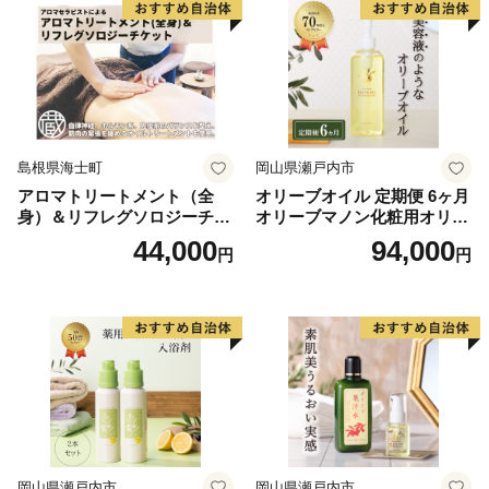
▼柑橘類：甘みが強く香りよい柑橘
▼パッションフルーツ：芳醇な香りと濃厚な甘み・爽や
かな酸味
▼さつまいも：甘さが人気の紅はるか
▼日本みつばちの蜂蜜：貴重な日本みつばちの天然百花
蜜
島根県海士町
岡山県瀬戸内市
▼スイーツ：地元食材を使った手作りスイーツ
アロマトリートメント（全
オリーブオイル 定期便 6ヶ月
▼びわ茶：国産びわの葉、ノンカフェイン
身）＆リフレグソロジーチケ
オリーブマノン化粧用オリー
▼菊芋コーヒー：自然な甘みと香ばしさ、ノンカフェイ
ット
ブオイル 200ml オリーブ オ
44,000
94,000
円
円
イル 美容 スキンケア 化粧用
ン
油 オリーブ油 お楽しみ
▼スキンケア＆ヘアケア：植物エキスにこだわった自然
派ケア
▼ダレスバッグ：職人手作りの一生もの
▼西陣織の帯：熟練職人の至高の逸品
▼薔薇（ばら）：農園直送、極上の華やかな花束便
岡山県瀬戸内市
岡山県瀬戸内市