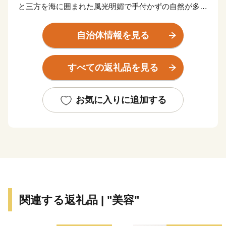
と三方を海に囲まれた風光明媚で手付かずの自然が多く
残る町です。
自治体情報を見る
佐多岬（さたみさき）の近くを北緯31度線が通過してお
り、エジプトのカイロ、インドのニューデリー、中国の
すべての返礼品を見る
上海等と同緯度上にあります。
南大隅町は、温暖な気候を活かした農業、畜産業、水産
お気に入りに追加する
業が盛んで、南国特色のある特産品を多数揃えておりま
す。町の特産品を是非お楽しみください。
【南大隅町のおすすめ返礼品】
▼鹿児島黒牛：日本一に輝いた、最高級A5ランク和牛
▼鹿児島黒豚：鹿児島の宝・極上の旨味
▼ひかり麦豚：こだわりの詰まった独自ブランド豚
関連する返礼品 | "美容"
▼ねじめ黄金カンパチ：鹿児島県ブランド認定・美味
▼完熟マンゴー：とろける濃厚な甘み