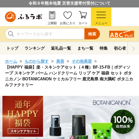
令和８年熊本地震 災害支援寄付受付について
上限額
お気に入り
カート
メニュー
検索
トップ
ランキング
返礼品一覧
まち一覧
特集
初心者ガイド
ホーム
ものから探す
美容
その他美容
【HAPPY 福袋】楽・スキンケアセット（４種）BF-15-FB｜ボディソ
ープ スキンケア バーム ハンドクリーム リップ ケア 福袋 セット ボタ
ニカノン BOTANICANON ケミカルフリー 鹿児島県 南大隅町 ボタニカ
ルファクトリー