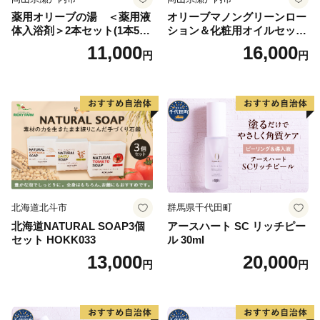
薬用オリーブの湯 ＜薬用液
オリーブマノングリーンロー
体入浴剤＞2本セット(1本500
ション＆化粧用オイルセット
ml） 美容
美容グッズ スキンケア 化粧
11,000
16,000
円
円
水
北海道北斗市
群馬県千代田町
北海道NATURAL SOAP3個
アースハート SC リッチピー
セット HOKK033
ル 30ml
13,000
20,000
円
円