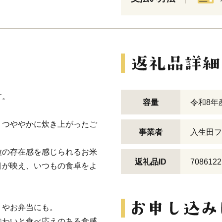
す。
容量
令和8年産
、つややかに炊き上がったご
事業者
入生田フ
粒の存在感を感じられるお米
返礼品ID
7086122
目が映え、いつもの食卓をよ
りやお弁当にも。
味わいと食べ応えのある食感