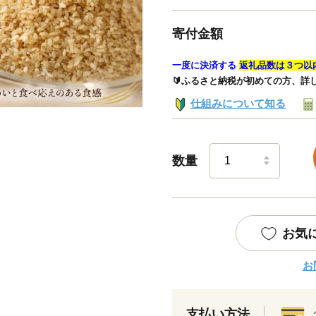
寄付金額
一度に決済する
返礼品数は３つ以
🔰ふるさと納税が初めての方、詳
仕組みについて知る
数量
お気
お
支払い方法