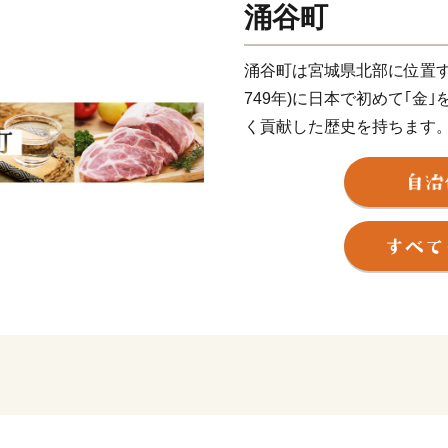
涌谷町
涌谷町は宮城県北部に位置す
749年)に日本で初めて｢金
く貢献した歴史を持ちます。
である万葉集において、万葉
が｢すめろぎの 御代(みよ)
に 黄金(くがね)花咲く｣と
ーマに宮城県気仙沼市・南
に２市３町で申請した｢みち
産金はじまりの地をたどる―
ました。万葉集北限の地と
また、国指定の史跡や県指
伊達氏2万3千石の城下町と
ます。