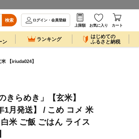
検索
ログイン・会員登録
上限額
お気に入り
カート
はじめての
ランキング
ーン
ふるさと納税
【iriuda024】
じのきらめき」【玄米】
7年1月発送】 / こめ コメ 米
 白米 ご飯 ごはん ライス
4】