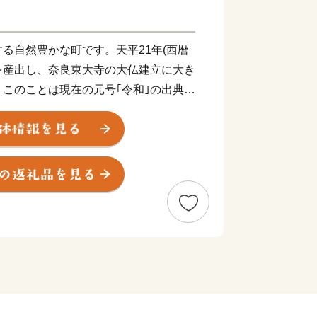
る自然豊かな町です。天平21年(西暦
｣を産出し、奈良東大寺の大仏建立に大き
このことは現在の元号｢令和｣の出典元
歌人・大伴家持(おおとものやかもち)
栄えんと東(あずま)なる みちのく山
詠い、2019年にはその産金の歴史をテ
三陸町、岩手県陸前高田市・平泉町と共
のくGOLD浪漫―黄金の国ジパング、
｣が文化庁から｢日本遺産｣に認定され
しても広く知られています。
定の文化財も数多く、江戸時代には涌谷
して栄えた由緒ある歴史の町でもあり