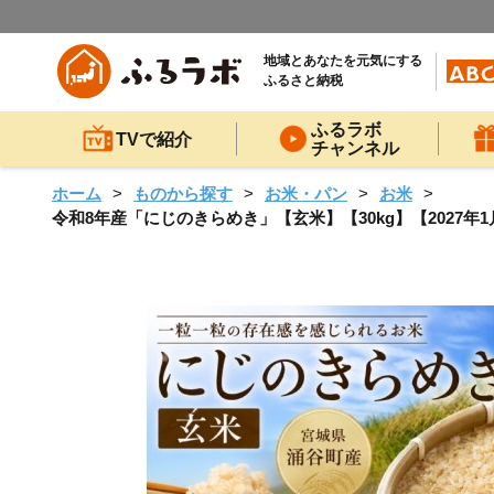
地域とあなたを元気にする
ふるさと納税
ふるラボ
TVで紹介
チャンネル
ホーム
ものから探す
お米・パン
お米
令和8年産「にじのきらめき」【玄米】【30kg】【2027年1月発送