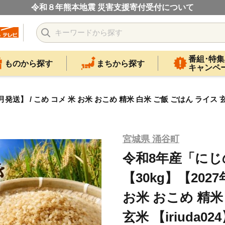
令和８年熊本地震 災害支援寄付受付について
番組･特集
ものから探す
まちから探す
キャンペ
】 / こめ コメ 米 お米 おこめ 精米 白米 ご飯 ごはん ライス 玄米 
宮城県 涌谷町
令和8年産「に
【30kg】【202
お米 おこめ 精米
玄米 【iriuda02