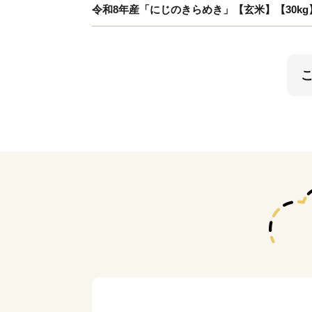
令和8年産「にじのきらめき」【玄米】【30kg】【20