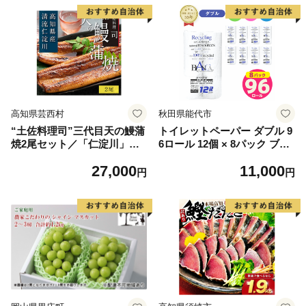
高知県芸西村
秋田県能代市
“土佐料理司”三代目天の鰻蒲
トイレットペーパー ダブル 9
焼2尾セット／「仁淀川」水
6ロール 12個 × 8パック ブラ
系の地下水使用 完全無投薬養
ンカ 再生紙 100％ 芯あり 日
27,000
11,000
殖 国産・高知県産〈高知市共
用品 消耗品 無香料 生活用品
円
円
通返礼品〉うなぎ 真空パック
備蓄 秋田県 能代市 送料無料
（ウナギう・たれセット）
《能代製紙》