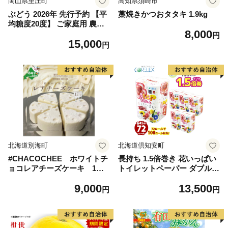
岡山県里庄町
高知県須崎市
ぶどう 2026年 先行予約 【平
藁焼きかつおタタキ 1.9kg
均糖度20度】 ご家庭用 農家
8,000
こだわりの シャイン マスカ
円
15,000
ット 2～3房 合計約1.2kg ブ
円
ドウ 葡萄 岡山県産 国産 フル
ーツ 果物 【 Nini farm 農家
直送 】
北海道別海町
北海道倶知安町
#CHACOCHEE ホワイトチ
長持ち 1.5倍巻き 花いっぱい
ョコレアチーズケーキ 1ホ
トイレットペーパー ダブル 4
ール(直径15cm)（北海道,別
5ｍ 計72ロール 全18種 花柄
9,000
13,500
海町,チーズ,ちーず,チーズケ
プリント ハーブ 香り付き 日
円
円
ーキ,ふるさと納税）
本製 まとめ買い 防災 常備品
ペーパー エコ 日用雑貨 消耗
品 備蓄 送料無料 北海道 倶知
安町 日用品