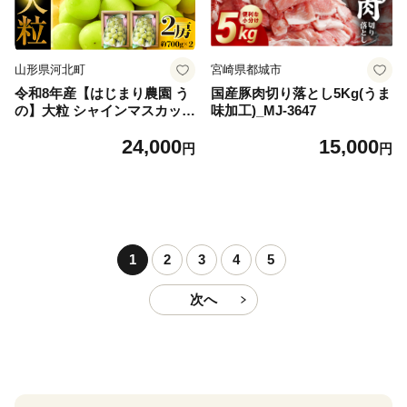
山形県河北町
宮崎県都城市
令和8年産【はじまり農園 う
国産豚肉切り落とし5Kg(うま
の】大粒 シャインマスカット
味加工)_MJ-3647
２房（約700g×2房） 山形県
24,000
15,000
河北町産 【河北町観光物産協
円
円
会】 ka002-004-r8
1
2
3
4
5
次へ