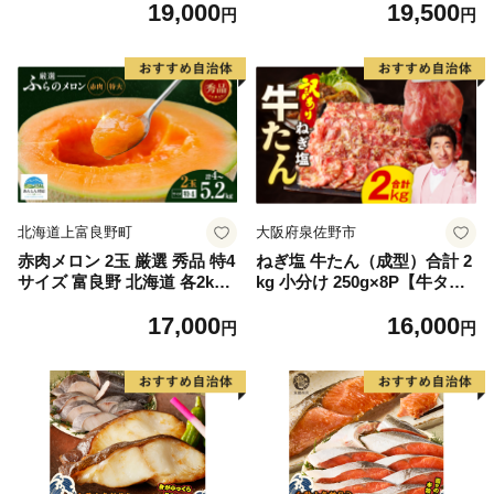
19,000
19,500
もの 果実 旬の果物 旬のフル
離島は配送不可
円
円
ーツ 香川 香川県 東かがわ市
北海道上富良野町
大阪府泉佐野市
赤肉メロン 2玉 厳選 秀品 特4
ねぎ塩 牛たん（成型）合計 2
サイズ 富良野 北海道 各2kg
kg 小分け 250g×8P【牛タン
～2.6kg 2玉 セット ファーム
牛肉 焼肉用 薄切り 訳あり サ
17,000
16,000
富良野 メロン めろん 果物 く
イズ不揃い】
円
円
だもの フルーツ デザート 旬
の果物 旬のフルーツ