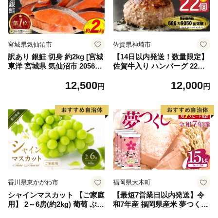
宮城県気仙沼市
佐賀県神埼市
訳あり 銀鮭 切身 約2kg [宮城
【14日以内発送！数量限定】
東洋 宮城県 気仙沼市 205649
佐賀牛入り ハンバーグ 22個
91] 鮭 魚介類 海鮮 訳アリ 規
2.6kg(120g×22個)【佐賀牛 黒
12,500
12,000
格外 不揃い さけ サケ 鮭切身
毛和牛 ブランド牛 九州 ハン
円
円
シャケ 切り身 冷凍 家庭用 お
バーグ 牛肉 豚肉 国産 お弁当
かず 弁当 支援 サーモン 銀鮭
おかず 惣菜 おすすめ 人気】
切り身 魚 わけあり
(H083106)
香川県東かがわ市
福岡県大木町
シャインマスカット 【ご家庭
【最短7営業日以内発送】令
用】 2～6房(約2kg) 葡萄 ぶど
和7年産 福岡県産米 夢つくし
う ブドウ フルーツ 果物 くだ
15kg 精米 ※北海道・沖縄・