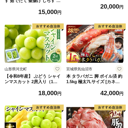
す 茹でたて 釜揚げ しらす 無
20,000
着色 安心 安全 赤穂の塩 新鮮
円
15,000
国産 海の幸 海鮮 魚介 紀州湯
円
浅湾直送 まるとも海産 お取
り寄せ 和歌山県 湯浅町 送料
無料_C6035n
山形県河北町
宮城県気仙沼市
【令和8年産】 ぶどう シャイ
本 タラバガニ 脚 ボイル済 約
ンマスカット 2房入り（1房6
1.5kg 極太7Lサイズ [カネダ
00g前後） 秀品 山形県河北町
イ 宮城県 気仙沼市 2056432
18,000
42,000
産【山形eLab】 ka074-023-r
6] カニ かに 蟹 たらばがに た
円
円
8
らば蟹 タラバ蟹 たらば タラ
バ ボイル