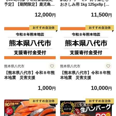
予定】【期間限定】鹿児島県
おさしみ用 1kg 125gx8p [足
大隅産うなぎ蒲焼4尾（400
利本店 宮城県 気仙沼市 2056
12,000
11,500
g） KN007-023
4313] 魚 魚介類 鮭 お刺し身
円
円
刺し身 刺身 生 生食 個包装
チリ銀鮭 銀鮭 海鮮 海鮮丼 魚
介
熊本県八代市
熊本県八代市
【熊本県八代市】令和８年熊
【熊本県八代市】令和８年熊
本地震 災害支援
本地震 災害支援
1,000
10,000
円
円