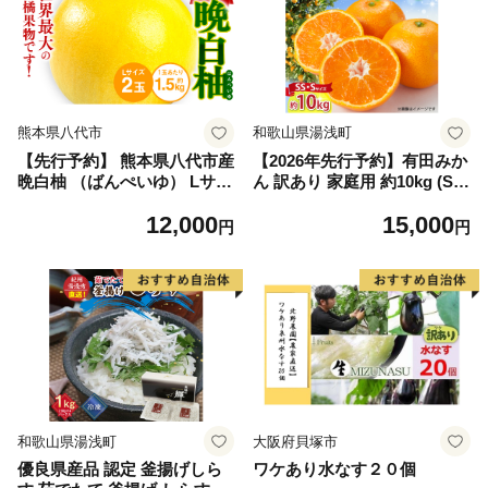
熊本県八代市
和歌山県湯浅町
【先行予約】 熊本県八代市産
【2026年先行予約】有田みか
晩白柚 （ばんぺいゆ） Lサイ
ん 訳あり 家庭用 約10kg (S
ズ 2玉 柑橘 みかん 果物 くだ
S、Sサイズ) みかん 温州みか
12,000
15,000
もの フルーツ おやつ 特産 熊
ん フルーツ 柑橘 果物 果実
円
円
本県 八代市 【2026年12月上
ジューシー 人気 国産 食べ物
旬より順次発送】
和歌山県 湯浅町 送料無料_ZJ
6098
和歌山県湯浅町
大阪府貝塚市
優良県産品 認定 釜揚げしら
ワケあり水なす２０個