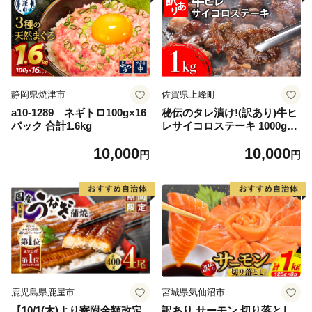
静岡県焼津市
佐賀県上峰町
a10-1289 ネギトロ100g×16
秘伝のタレ漬け!(訳あり)牛ヒ
パック 合計1.6kg
レサイコロステーキ 1000g
【B-1098-AS】
10,000
10,000
円
円
鹿児島県鹿屋市
宮城県気仙沼市
【10/1(木)より寄附金額改定
訳あり サーモン 切り落とし