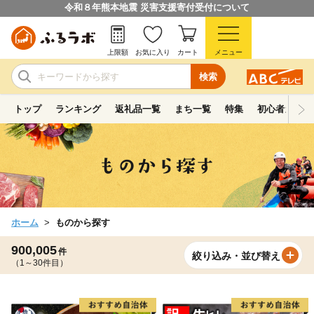
令和８年熊本地震 災害支援寄付受付について
上限額
お気に入り
カート
メニュー
検索
トップ
ランキング
返礼品一覧
まち一覧
特集
初心者ガイド
ホーム
ものから探す
900,005
件
絞り込み・並び替え
（1～30件目）