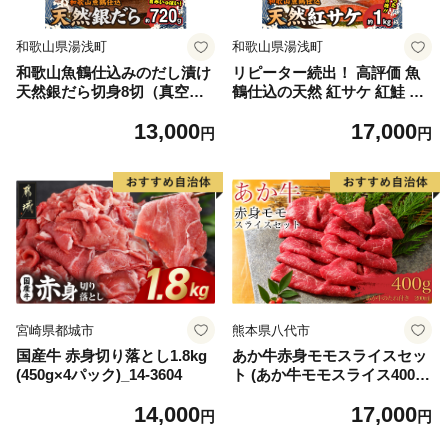
和歌山県湯浅町
和歌山県湯浅町
和歌山魚鶴仕込みのだし漬け
リピーター続出！ 高評価 魚
天然銀だら切身8切（真空パ
鶴仕込の天然 紅サケ 紅鮭 鮭
ック入） 約720g 小分け 独自
サーモン 切身 切り身 約1kg
13,000
17,000
製法 良質な脂 ふっくら 柔ら
レビュー高評価 小分け 真空
円
円
かい 身質 甘み 旨味 白身魚の
パック 梅酒 真昆布 使用 だし
トロ 梅酒 北海道南産 真こん
まろやか 天然 鮭 魚 海の幸
ぶ だし漬け 煮付け ムニエル
海鮮 魚介 食品 食べ物 おかず
味噌漬け 鍋物 冷凍 湯浅町 送
お弁当 水産加工品 冷凍 グル
料無料_G7334
メ お取り寄せ 和歌山県 湯浅
町 送料無料_G7317
宮崎県都城市
熊本県八代市
国産牛 赤身切り落とし1.8kg
あか牛赤身モモスライスセッ
(450g×4パック)_14-3604
ト (あか牛モモスライス400
g、あか牛のたれ200ml付き)
14,000
17,000
円
円