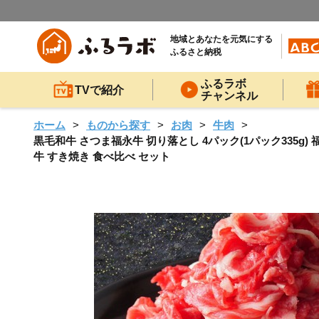
地域とあなたを元気にする
ふるさと納税
ふるラボ
TVで紹介
チャンネル
ホーム
ものから探す
お肉
牛肉
黒毛和牛 さつま福永牛 切り落とし 4パック(1パック335g)
牛 すき焼き 食べ比べ セット