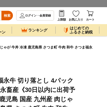
検索
ログイン・会員登録
上限額
お気に入り
カート
はじめての
ランキング
ーン
ふるさと納税
じゃが 牛丼 冷凍 鹿児島県 さつま町 牛肉 和牛 さつま福永
福永牛 切り落とし 4パック
) 福永畜産《30日以内に出荷予
鹿児島 国産 九州産 肉じゃ