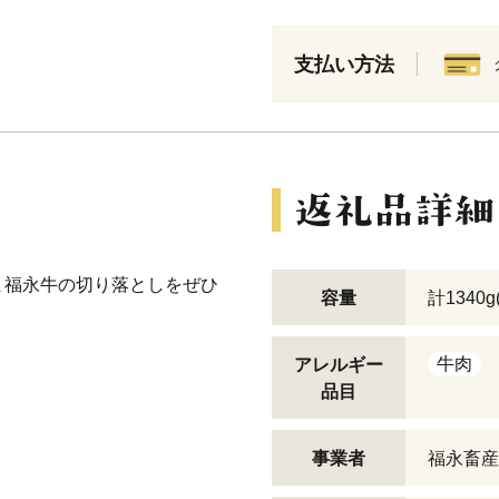
支払い方法
ま福永牛の切り落としをぜひ
容量
計1340g
牛肉
アレルギー
品目
事業者
福永畜産