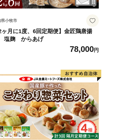
知県小牧市
2ヶ月に1度、6回定期便】金匠鶏唐揚
 塩麹 からあげ
78,000
円