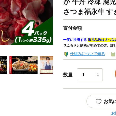
が 牛丼 冷凍 鹿
さつま福永牛 す
寄付金額
一度に決済する
返礼品数は３つ以
🔰ふるさと納税が初めての方、詳
仕組みについて知る
数量
お気
お