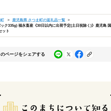
ま町
鹿児島県 さつま町の返礼品一覧
ック335g) 福永畜産《30日以内に出荷予定(土日祝除く)》鹿児島 国
 セット
このページをシェアする