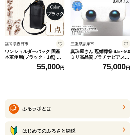
福岡県春日市
三重県志摩市
ワンショルダーバック 国産
真珠屋さん 冠婚葬祭 8.5～9.0
本革使用(ブラック・1点) 鞄
ミリ高品質プラチナピアス P
バック バッグ カバン レザー
t900 志摩産アコヤ真珠 ブラ
55,000
75,000
円
円
国産 日本製 牛革 黒 革 革製
ックパール 黒真珠
品 手作り 男性 女性 レディー
ス メンズ【ksg1307-bk】【Z
enis】
ふるラボとは
はじめてのふるさと納税