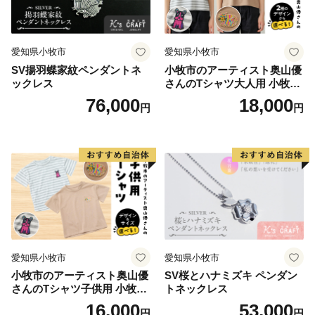
【担当課連絡先】
鎌倉市文化観光部産業課ふるさと寄附金担当
電話 0467-61-3845
愛知県小牧市
愛知県小牧市
FAX 0467-23-8700
SV揚羽蝶家紋ペンダントネ
小牧市のアーティスト奥山優
メール furusatokifu@city.kamakura.kanagawa.jp
ックレス
さんのTシャツ大人用 小牧市
制70周年記念
76,000
18,000
円
円
愛知県小牧市
愛知県小牧市
小牧市のアーティスト奥山優
SV桜とハナミズキ ペンダン
さんのTシャツ子供用 小牧市
トネックレス
制70周年記念
16,000
53,000
円
円