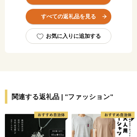
そして、今も残る多くの神社仏閣などの歴史的遺産は、
長い年月のなかで守り続けられ、今日でも中世の社会を
すべての返礼品を見る
支えた繁栄の歴史と華やかな文化を現在に伝えていま
す。
お気に入りに追加する
鎌倉市では、先人たちから受け継いだ美しい自然景観や
歴史的遺産を大切にし、次の世代に確かなかたちで引き
継いでいくため、ふるさと寄附金を通じた皆様からの応
援を心よりお待ちしております。
＊＊＊＊＊＊＊＊＊＊＊＊＊＊＊＊＊＊＊＊＊＊＊＊＊
＊＊＊＊＊＊＊
関連する返礼品 | "ファッション"
【お知らせ】
鎌倉市は、総務大臣通知により、ふるさと納税の対象と
なる地方団体としての指定を受けております。