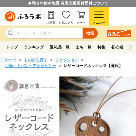
令和８年熊本地震 災害支援寄付受付について
上限額
お気に入り
カート
メニュー
検索
トップ
ランキング
返礼品一覧
まち一覧
特集
初心者ガイド
ホーム
ものから探す
ファッション
小物・カバン・アクセサリー
レザーコードネックレス【蓮根】