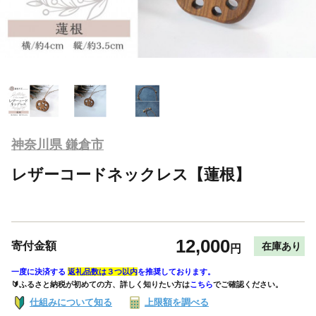
神奈川県 鎌倉市
レザーコードネックレス【蓮根】
12,000
寄付金額
在庫あり
円
一度に決済する
返礼品数は３つ以内
を推奨しております。
🔰ふるさと納税が初めての方、詳しく知りたい方は
こちら
でご確認ください。
仕組みについて知る
上限額を調べる