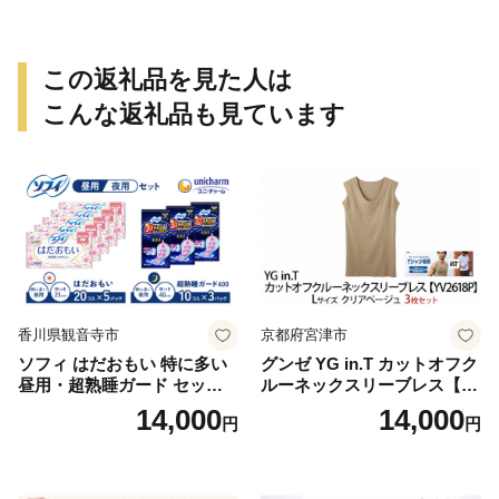
この返礼品を見た人は
こんな返礼品も見ています
香川県観音寺市
京都府宮津市
ソフィ はだおもい 特に多い
グンゼ YG in.T カットオフク
昼用・超熟睡ガード セット
ルーネックスリーブレス【Y
羽付き ナプキン 生理用品 サ
V2618P】Lサイズ クリアベ
14,000
14,000
円
円
ニタリー ユニ・チャーム
ージュ3枚セット [№5716-04
32]