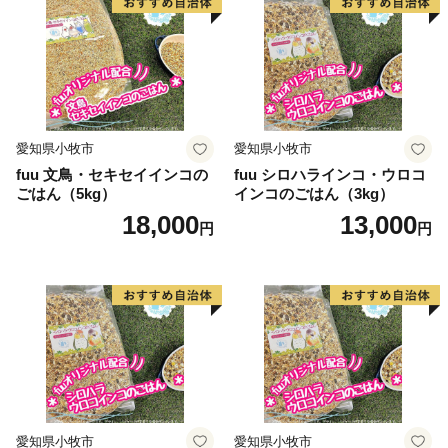
額や色でのご用意がございます！
👉岐阜県安八町の「パーフェクテン」
👉岐阜県安八町の「エアーかおる」
愛知県小牧市
愛知県小牧市
fuu 文鳥・セキセイインコの
fuu シロハラインコ・ウロコ
ごはん（5kg）
インコのごはん（3kg）
18,000
13,000
円
円
愛知県小牧市
愛知県小牧市