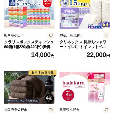
栃木県小山市
神奈川県開成町
クラリスボックスティッシュ
クリネックス 長持ちシャワ
60箱(1箱220組(440枚))(5個入
ートイレ用 トイレットペー
り×12セット)【1256759】
パー（ダブル）64ロール(8ロ
14,000
22,000
円
円
ール×8パック) 開成町 トイレ
ットペーパーダブル 日用品
国産 新生活 ダブル SDGs 備
蓄 防災 エコ 消耗品 生活雑貨
生活用品 無香料 トイレット
ペーパー ダブル といれっと
ぺーぱー トイレ クレシア ト
イレットペーパー [BDBH002
-1]
大阪府泉佐野市
兵庫県小野市