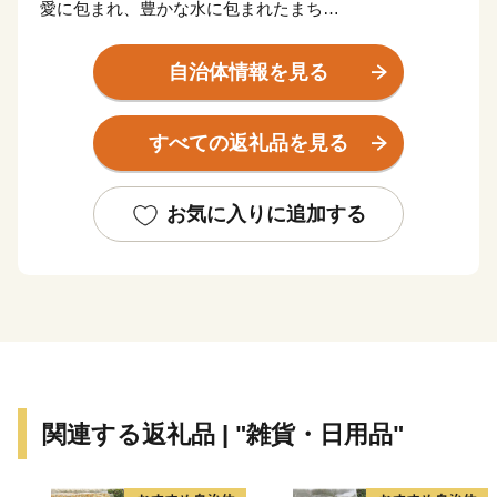
愛に包まれ、豊かな水に包まれたまち
安八～Ａｎｐａｃｈｉ～の文字は「Ａ」で始まり「ｉ」
で終わる愛に包まれたまちです。 安八町の位置は、岐
自治体情報を見る
阜県の南西に位置し、揖斐川・長良川に挾まれ南北約9
キロメートル、東西約3キロメートルにわたる細長い形
すべての返礼品を見る
をしています。 また、伊勢湾臨海工業地帯、北陸圏、
名古屋都市圏および近畿圏の接点に位置するという地理
的条件に恵まれ、工場適地として近代産業発展の原動力
お気に入りに追加する
を担っています。 名神高速道路へ直結する安八スマー
トインターチェンジが開通し、都市圏がより身近にな
り、企業立地の候補地として更なる注目を浴びていま
す。 スマートインターチェンジを利用すれば、名古屋
から３０分で安八町にアクセスできます。
★ABCテレビのニュース情報番組「news おかえり」
関連する返礼品 | "雑貨・日用品"
で、「 株式会社浅野撚糸 」の“パーフェクテン”と”エ
アーかおる” が紹介されました！ どちらも様々な寄付金