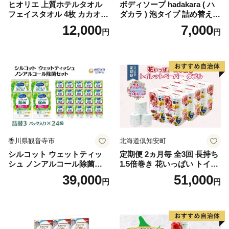
ヒオリエ 上質ホテルタオル
ボディソープ hadakara ( ハ
フェイスタオル 4枚 カカオ
ダカラ ) 泡タイプ 詰め替え 4
【タオル 泉州タオル 吸水 普
40ml×4袋 ボディーソープ 泡
12,000
7,000
円
円
段使い 無地 シンプル 日用品
ボディソープ 泡 日用品 消耗
ふわふわ ふかふか 家族 たお
品 バス用品 大容量 いい 匂い
る 一人暮らし】
ボディ 保湿 LION ライオン
泡石鹸 石鹸 兵庫 兵庫県 小野
市
香川県観音寺市
北海道倶知安町
シルコット ウェットティッ
定期便 2ヵ月毎 全3回 長持ち
シュ ノンアルコール除菌詰
1.5倍巻き 花いっぱい トイレ
替（43枚×3P）×24袋 日用品
ットペーパー ダブル 45ｍ 計
39,000
51,000
円
円
おもちゃ 拭き取り 手拭き 外
72ロール 全18種 花柄 プリン
出時 お出かけ時 食事前 緑茶
ト ハーブ 香り付き 日本製 ま
カテキン配合
とめ買い 防災 常備品 ペーパ
ー 消耗品 備蓄 送料無料 北海
道 倶知安町 日用品