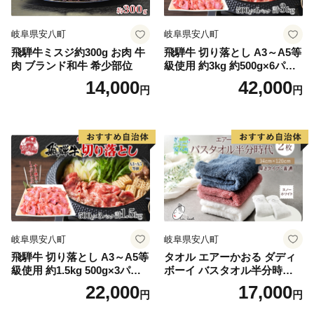
岐阜県安八町
岐阜県安八町
飛騨牛ミスジ約300g お肉 牛
飛騨牛 切り落とし A3～A5等
肉 ブランド和牛 希少部位
級使用 約3kg 約500g×6パッ
ク 肉 牛肉 和牛 ブランド牛
14,000
42,000
円
円
お肉 ビーフ しゃぶしゃぶ す
き焼き 国産 お取り寄せ ご褒
美 豪華 グルメ 焼肉 BBQ パ
ーティー ギフト 贈り物 自家
用 贈答用 送料無料 焼肉マル
イ 岐阜県 【 安八町 】
岐阜県安八町
岐阜県安八町
飛騨牛 切り落とし A3～A5等
タオル エアーかおる ダディ
級使用 約1.5kg 500g×3パッ
ボーイ バスタオル半分時代
ク 肉 牛肉 和牛 ブランド牛
スノーホワイト 2枚 セット 3
22,000
17,000
円
円
お肉 ビーフ しゃぶしゃぶ す
4×120cm ハーフバスタオル
き焼き 国産 お取り寄せ ご褒
スリムバスタオル 日本製 綿1