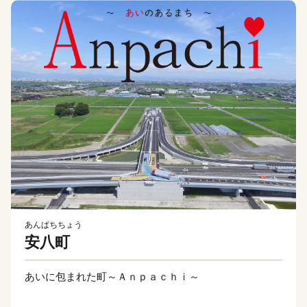
あんぱちちょう
安八町
あいに包まれた町～Ａｎｐａｃｈｉ～