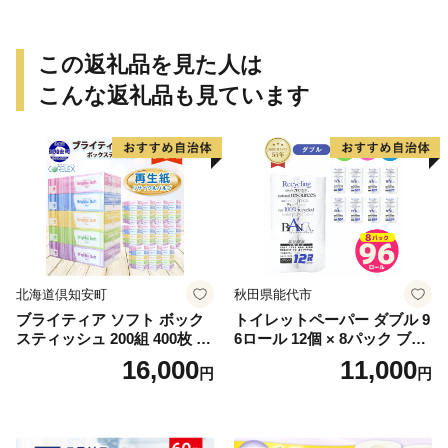
美 豪華 グルメ 焼肉 BBQ パ
00％ 柔らか 軽い ふわふわ ス
ーティー ギフト 贈り物 自家
ーパーZERO ヘアドライタオ
用 贈答用 送料無料 焼肉マル
ル 吸水速乾 送料無料 浅野撚
この返礼品を見た人は
イ 岐阜県 【 安八町 】
糸 岐阜県 【 安八町 】
こんな返礼品も見ています
北海道倶知安町
秋田県能代市
ブライティア ソフト ボック
トイレットペーパー ダブル 9
スティッシュ 200組 400枚 60
6ロール 12個 × 8パック ブラ
箱 日本製 まとめ買い ティッ
ンカ 再生紙 100％ 芯あり 日
16,000
11,000
円
円
シュ リサイクル 長持 防災 常
用品 消耗品 無香料 生活用品
備品 日用雑貨 消耗品 生活必
備蓄 秋田県 能代市 送料無料
需品 備蓄 ペーパー 紙 北海道
《能代製紙》
倶知安町 日用品