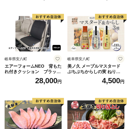
ーZERO 吸水速乾 デリケー
お取り寄せ
ト肌 敏感肌 赤ちゃん おくる
み 送料無料 浅野撚糸 岐阜県
安八町
岐阜県安八町
岐阜県安八町
エアーフォームNEO 背もた
美ノ久 メープルマスタード
れ付きクッション ブラッ
ぷちぷちからしの実 ねりか
ク カー用品 高反発 車用
らし 3種 3本 セット アソート
28,000
4,500
円
円
品 内装 アクセサリー 20mm
3種類 からし カラシ マスタ
中材 程よいクッション性 通
ード 和からし 洋からし 粒 粒
気性 体圧分散 ロングドライ
マスタード 調味料 万能 万能
ブ 最適 ズレ防止 ほとんどの
調味料 常備 お取り寄せ ご当
車 取付可 丸洗い可
地 送料無料 岐阜県 安八町