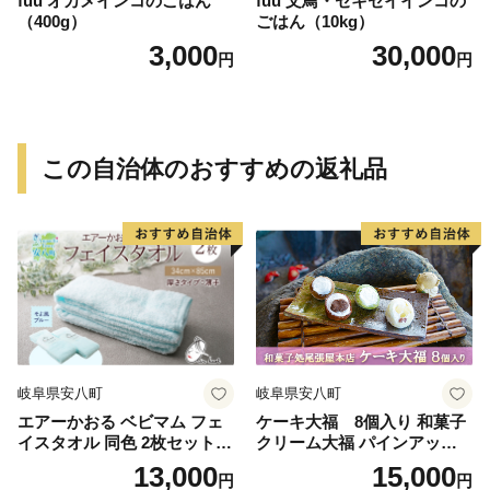
fuu オカメインコのごはん
fuu 文鳥・セキセイインコの
（400g）
ごはん（10kg）
3,000
30,000
円
円
この自治体のおすすめの返礼品
岐阜県安八町
岐阜県安八町
エアーかおる ベビマム フェ
ケーキ大福 8個入り 和菓子
イスタオル 同色 2枚セット 3
クリーム大福 パインアップ
4×85cm そよ風ブルー 日本製
ル カフェオレ 抹茶 チョコ お
13,000
15,000
円
円
綿100％ 柔らか 軽い スーパ
やつ お茶請け お土産 手土産