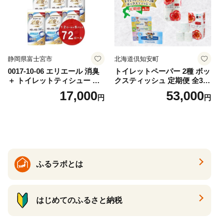
静岡県富士宮市
北海道倶知安町
0017-10-06 エリエール 消臭
トイレットペーパー 2種 ボッ
＋ トイレットティシュー し
クスティッシュ 定期便 全3
っかり香るフレッシュクリア
回 日本製 まとめ買い 防災
17,000
53,000
円
円
の香り ダブル 12ロール×6パ
常備品 日用雑貨 消耗品 生活
ック 72ロール 25m トイレ
必需品 大容量 備蓄 リサイク
ットペーパー パルプ100％ 消
ル ティッシュ ペーパー まと
臭 防臭 日用品 消耗品 備蓄
め買い 雑貨 倶知安町
ふるラボとは
はじめてのふるさと納税