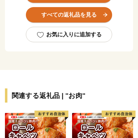
は太平洋に望み、暖かい黒潮の良好な漁場を有していま
す。
すべての返礼品を見る
海岸部は、海亀が産卵をする砂浜、陸けい島、離島、海
食崖、海食窪、海食洞、多様な岩礁など、非常に変化に
富んだ海岸線となっており、多くは「室戸阿南海岸国定
お気に入りに追加する
公園」に指定され、風光明媚なリアス式海岸となってい
ます。
産業は古くから漁業が中心であり、漁具・漁法が発達
し、延縄や定置網、和船の建造などが工夫されてきまし
た。
総面積は140.74ｋm2、人口は、7,092人（平成27年国勢
関連する返礼品 | "お肉"
調査）です。
太平洋気候区域にあり、年間の降雨量は約3,000ミリと
いう日本の最多雨地域です。
沿岸では平均気温が約16度になり、真冬でも海水温が
10度以下に下がることはなく、冬でも暖かな気候です。