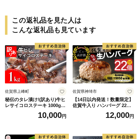
この返礼品を見た人は
こんな返礼品も見ています
佐賀県上峰町
佐賀県神埼市
秘伝のタレ漬け!(訳あり)牛ヒ
【14日以内発送！数量限定】
レサイコロステーキ 1000g
佐賀牛入り ハンバーグ 22個
【B-1098-AS】
2.6kg(120g×22個)【佐賀牛
10,000
12,000
円
円
黒毛和牛 ブランド牛 九州 ハ
ンバーグ 牛肉 豚肉 国産 お弁
当 おかず 惣菜 おすすめ 人
気】(H083106)