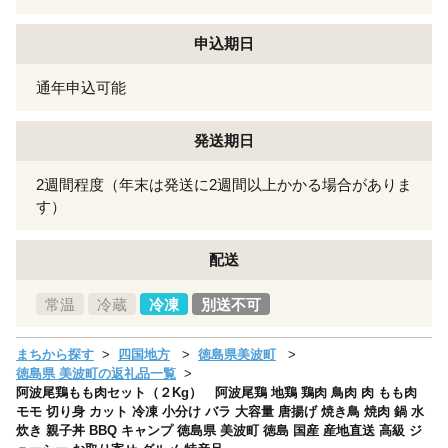
申込期日
通年申込可能
発送期日
2週間程度（年末は発送に2週間以上かかる場合がありま
す）
配送
常温
冷蔵
冷凍
別送不可
まちから探す
四国地方
徳島県美波町
徳島県 美波町の返礼品一覧
阿波尾鶏もも肉セット（２Kg） 阿波尾鶏 地鶏 鶏肉 鳥肉 肉 もも肉
モモ 切り身 カット 冷凍 小分け バラ 大容量 唐揚げ 焼き鳥 焼肉 鍋 水
炊き 親子丼 BBQ キャンプ 徳島県 美波町 徳島 国産 産地直送 高級 ジ