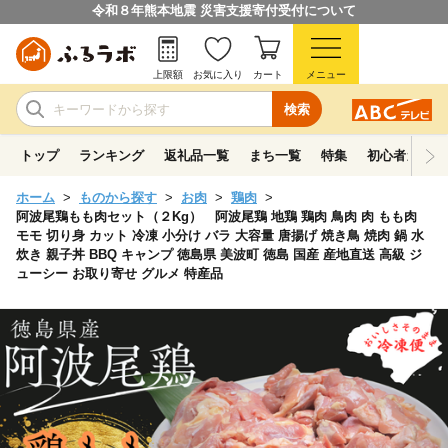
令和８年熊本地震 災害支援寄付受付について
上限額
お気に入り
カート
メニュー
検索
トップ
ランキング
返礼品一覧
まち一覧
特集
初心者ガイド
ホーム
ものから探す
お肉
鶏肉
阿波尾鶏もも肉セット（２Kg） 阿波尾鶏 地鶏 鶏肉 鳥肉 肉 もも肉
モモ 切り身 カット 冷凍 小分け バラ 大容量 唐揚げ 焼き鳥 焼肉 鍋 水
炊き 親子丼 BBQ キャンプ 徳島県 美波町 徳島 国産 産地直送 高級 ジ
ューシー お取り寄せ グルメ 特産品