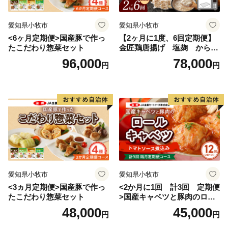
愛知県小牧市
愛知県小牧市
<6ヶ月定期便>国産豚で作っ
【2ヶ月に1度、6回定期便】
たこだわり惣菜セット
金匠鶏唐揚げ 塩麹 からあ
げ
96,000
78,000
円
円
愛知県小牧市
愛知県小牧市
<3ヵ月定期便>国産豚で作っ
<2か月に1回 計3回 定期便
たこだわり惣菜セット
>国産キャベツと豚肉のロー
ルキャベツ（6P入り）
48,000
45,000
円
円