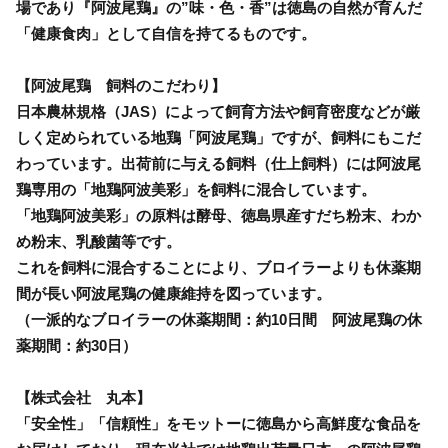
場であり『阿波尾鶏』の”味・色・香”は徳島の自然が育んだ
「健康食肉」として自信を持てるものです。
【阿波尾鶏 飼料のこだわり】
日本農林規格（JAS）によって飼育方法や飼育密度などが厳
しく定められている地鶏「阿波尾鶏」ですが、飼料にもこだ
わっています。出荷前に与える飼料（仕上飼料）には阿波尾
鶏専用の「地鶏阿波美彩」を飼料に混合しています。
「地鶏阿波美彩」の原料は酵母、徳島県産すだち粉末、わか
め粉末、乳酸菌等です。
これを飼料に混合することにより、ブロイラーよりも休薬期
間が長い阿波尾鶏の健康維持を図っています。
（一派的なブロイラーの休薬期間：約10日間 阿波尾鶏の休
薬期間：約30日）
【株式会社 丸本】
「安全性」「信頼性」をモットーに徳島から高鮮度な食品を