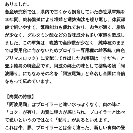
ありました。
畜産研究所では、県内で古くから飼育していた赤笹系軍鶏を
10年間、純粋繁殖により増殖と選抜淘汰を繰り返し、体質頑
健で飼いやすく、繁殖能力も優れており、肉色が濃く、脂肪
が少なく、グルタミン酸などの旨味成分も多い軍鶏を造成し
ました。この軍鶏は、晩熟で産卵数が少なく、純粋種のまま
では実用化に向かないためブロイラー専用種の雌系統（白色
プリマスロック）に交配して作出した肉用鶏は「すだち」と
並ぶ徳島の特産品です。阿波の郷土の味として徳島名物「阿
波踊り」にちなみその名を「阿波尾鶏」と命名し全国に自信
をもって広めています。
【肉質の特徴】
「阿波尾鶏」はブロイラーと違い水っぽくなく、肉の味に
「コク」が有り、肉質に弾力が感じられ、ブロイラーと比べ
て硬いというのではなく「粘り」があるといえます。
これは牛、豚、ブロイラーとは全く違った、新しい食肉の登