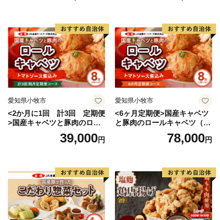
愛知県小牧市
愛知県小牧市
<2か月に1回 計3回 定期便
<6ヶ月定期便>国産キャベツ
>国産キャベツと豚肉のロー
と豚肉のロールキャベツ（4P
ルキャベツ（4P入り）
入り）
39,000
78,000
円
円