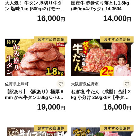
大人気！ 牛タン 厚切り牛タ
国産牛 赤身切り落とし1.8kg
ン 塩味 1kg (500g×2) [モ〜ラ
(450g×4パック)_14-3604
ンド 宮城県 気仙沼市 205646
16,000
14,000
円
円
60] 肉 牛肉 精肉 牛たん 牛タ
ン塩 牛たん塩 冷凍 焼肉 BB
Q アウトドア バーベキュー
厚切り タン
佐賀県上峰町
大阪府泉佐野市
【訳あり】《訳あり》極厚 8
ねぎ塩 牛たん（成型）合計 2
mm かみ牛タン1.8kg C-709-
kg 小分け 250g×8P【牛タン
AS
牛肉 焼肉用 薄切り 訳あり サ
19,000
16,000
円
円
イズ不揃い】