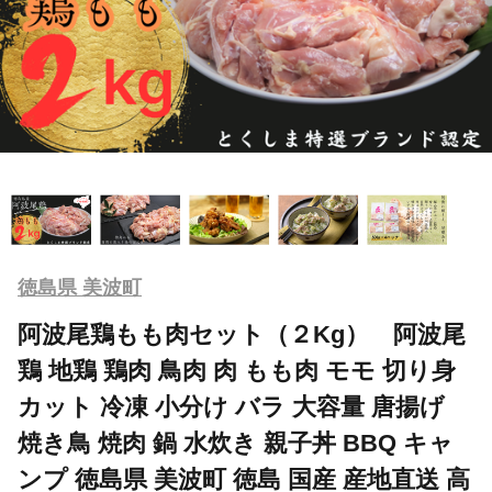
徳島県 美波町
阿波尾鶏もも肉セット（２Kg） 阿波尾
鶏 地鶏 鶏肉 鳥肉 肉 もも肉 モモ 切り身
カット 冷凍 小分け バラ 大容量 唐揚げ
焼き鳥 焼肉 鍋 水炊き 親子丼 BBQ キャ
ンプ 徳島県 美波町 徳島 国産 産地直送 高