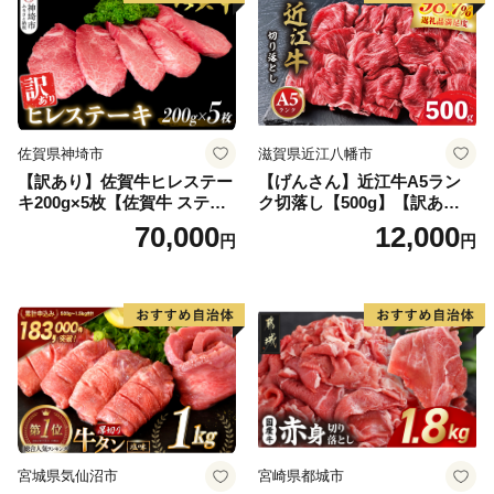
佐賀県神埼市
滋賀県近江八幡市
【訳あり】佐賀牛ヒレステー
【げんさん】近江牛A5ラン
キ200g×5枚【佐賀牛 ステー
ク切落し【500g】【訳あり】
キ ブランド肉 ヒレ肉 フィレ
【DG12W】
70,000
12,000
円
円
肉 ジューシー ヘルシー】(H0
65175)
宮城県気仙沼市
宮崎県都城市