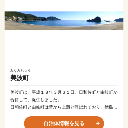
みなみちょう
美波町
美波町は、平成１８年３月３１日、日和佐町と由岐町が
合併して、誕生しました。
日和佐町と由岐町は昔から上灘と呼ばれており、徳島県
の南東部に位置しています。
北は阿南市、那賀町、西は牟岐町、海陽町に接し、南東
自治体情報を見る