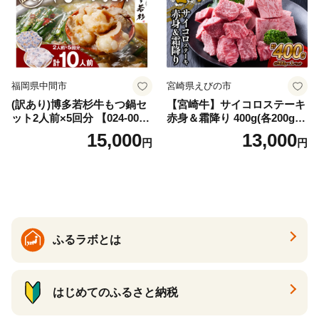
福岡県中間市
宮崎県えびの市
(訳あり)博多若杉牛もつ鍋セ
【宮崎牛】サイコロステーキ
ット2人前×5回分 【024-002
赤身＆霜降り 400g(各200g×
7】
１P 計2P) 真空パック 冷凍
15,000
13,000
円
円
ふるラボとは
はじめてのふるさと納税