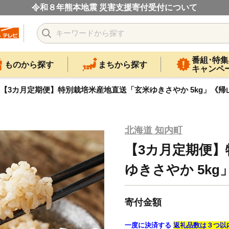
令和８年熊本地震 災害支援寄付受付について
番組･特集
ものから探す
まちから探す
キャンペ
【3カ月定期便】特別栽培米産地直送「玄米ゆきさやか 5kg」《帰
北海道 知内町
【3カ月定期便】
ゆきさやか 5k
寄付金額
一度に決済する
返礼品数は３つ以