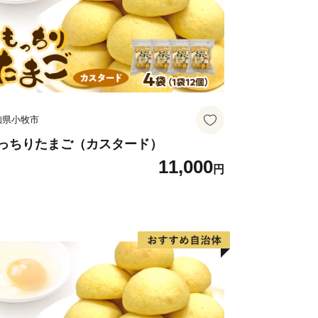
場合は、直接コールセンターまでご連絡
て
センター
：３０（祝土日を除く）
知県小牧市
６０８
uplesse.jp
っちりたまご（カスタード）
11,000
応しております
円