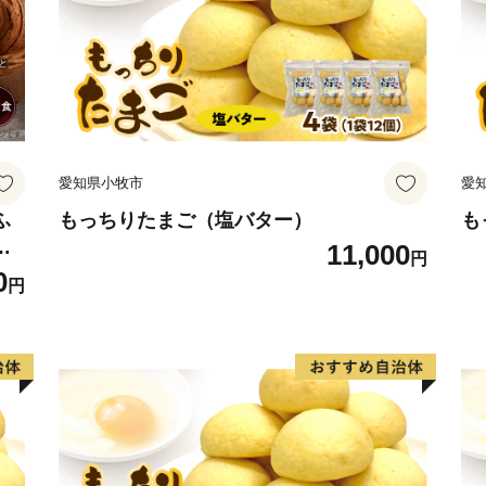
※住所・氏名に変更がある
ください。
２．お礼の品・配送につい
知内町ふるさと納税コール
営業時間 ９：００～１７
愛知県小牧市
愛
TEL：０１１－８０７－５
Mail：shiriuchi_furusato@so
ふ
もっちりたまご（塩バター）
も
／
11,000
※１２月は土・日曜日も対
円
にも
0
円