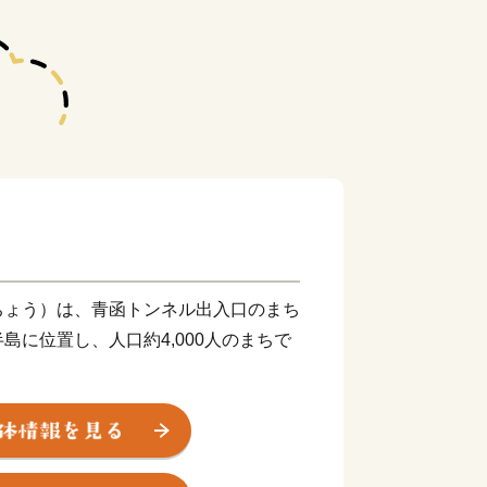
ょう）は、青函トンネル出入口のまち
島に位置し、人口約4,000人のまちで
しい景観に包まれ、800年余の永い歴
となったニラやほうれん草、トマトなど
波に揉まれて育った牡蠣やマコガレイな