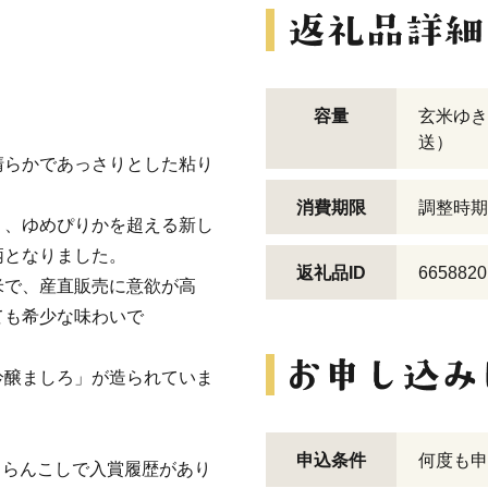
！
容量
玄米ゆき
送）
清らかであっさりとした粘り
消費期限
調整時期
く、ゆめぴりかを超える新し
柄となりました。
返礼品ID
6658820
米で、産直販売に意欲が高
ても希少な味わいで
。
吟醸ましろ」が造られていま
申込条件
何度も申
n らんこしで入賞履歴があり