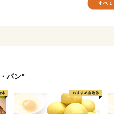
どの海の幸が溢れ、更に食
な産業が発展してきた町で
その他、トマト収穫体験な
道ならではの体験も人気を
皆様からのご寄附は、町の
のための費用やまちの基幹
ための費用として広く活用
ましたら幸甚に存じますの
◆各お問い合わせ先はこち
米・パン"
１．受領証明書再発行につ
自動音声応答サービス
０５０－３３５５－２１９７
※14桁の寄附受付番号とお
※休日・夜間も対応してお