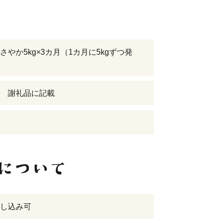
さやか5kg×3カ月（1カ月に5kgずつ発
 謝礼品に記載
し込み可