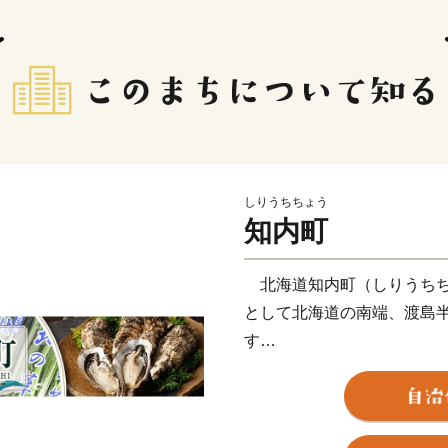
しりうちちょう
知内町
北海道知内町（しりうちち
として北海道の南端、渡島半
す
温暖な気候、豊かな自然と美
史を持ち、北海道一の産地
の山の幸と、津軽海峡の荒