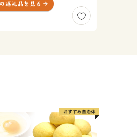
品加工や木材加工、火力発電所など多様
す。
ど都会にはない自然を相手にする北海
呼んでいます。
将来を担う子ども達の文化やスポーツ
産業である第1次産業の活性化に資する
しています。引き続き、ご支援いただけ
で何卒宜しくお願いいたします。
ら◆
いて
(全自治体共通)
申込み時の電話番号下４桁が必要です
ります