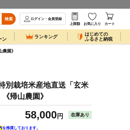
検索
ログイン・会員登録
上限額
お気に入り
カート
はじめての
ランキング
ーン
ふるさと納税
山農園》
特別栽培米産地直送「玄米
g」《帰山農園》
58,000
在庫あり
円
内
を推奨しております。