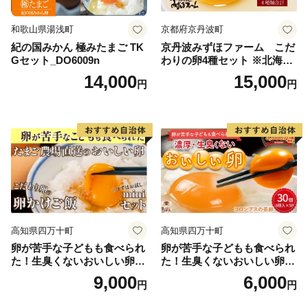
和歌山県湯浅町
京都府京丹波町
紀の国みかん 極みたまご TK
京丹波みずほファーム こだ
Gセット_DO6009n
わりの卵4種セット ※北海
道・沖縄・その他離島は配送
14,000
15,000
円
円
不可
高知県四万十町
高知県四万十町
卵が苦手な子どもも食べられ
卵が苦手な子どもも食べられ
た！生臭くないおいしい卵を
た！生臭くないおいしい卵 6
味わう卵かけご飯ミニセット
個入×5P／Gbn-A03
9,000
6,000
円
円
(卵6個×2P、お米2合×1P、醤
油×1本、塩×1P)【お届け日