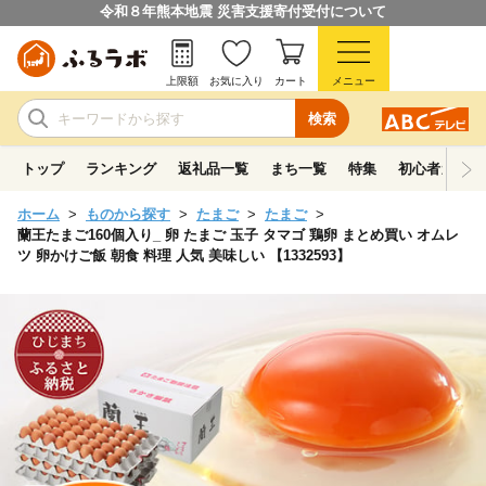
令和８年熊本地震 災害支援寄付受付について
上限額
お気に入り
カート
メニュー
検索
トップ
ランキング
返礼品一覧
まち一覧
特集
初心者ガイド
ホーム
ものから探す
たまご
たまご
蘭王たまご160個入り_ 卵 たまご 玉子 タマゴ 鶏卵 まとめ買い オムレ
ツ 卵かけご飯 朝食 料理 人気 美味しい 【1332593】