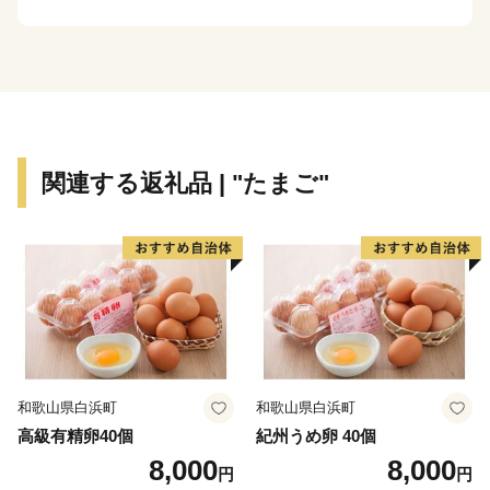
肉、城下かれいに代表される豊富な海産物など、町の魅
力がつまったお礼の品をご用意しています。
【ご寄附にあたっての注意事項】
・お礼品は、送付者名に、お礼品受発注業務委託事業者
である「株式会社さとふる」と表記して送付いたしま
関連する返礼品 | "たまご"
す。
（送付者名の変更は承っておりません）
・寄附者住所とお礼品送付先住所が異なる場合、送付先
でお品を受け取る方に対し、お礼品が届くことを必ず事
前にご連絡ください。
（「寄附した覚えがないのにお礼品が送られてきた」と
のお問い合わせがしばしば寄せられております）
・お礼品によっては、発送までにお時間を頂戴するもの
和歌山県白浜町
和歌山県白浜町
がございます。
高級有精卵40個
紀州うめ卵 40個
・日出町にお住まいの方からのご寄附に対しては、お礼
8,000
8,000
円
円
品の送付をいたしておりません。