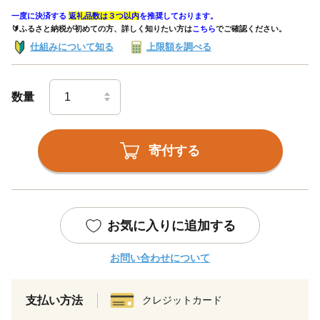
一度に決済する
返礼品数は３つ以内
を推奨しております。
🔰ふるさと納税が初めての方、詳しく知りたい方は
こちら
でご確認ください。
仕組みについて知る
上限額を調べる
数量
寄付する
お気に入りに追加する
お問い合わせについて
支払い方法
クレジットカード