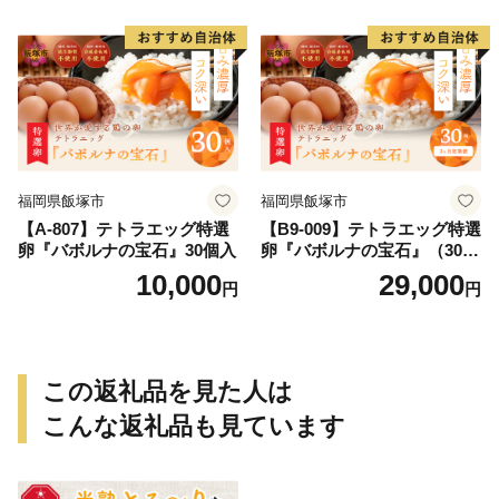
指定可能】／Gbn-B20
福岡県飯塚市
福岡県飯塚市
【A-807】テトラエッグ特選
【B9-009】テトラエッグ特選
卵『バボルナの宝石』30個入
卵『バボルナの宝石』（30
個/月）【3カ月定期便】
10,000
29,000
円
円
この返礼品を見た人は
こんな返礼品も見ています