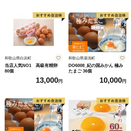
【ワンストップ特例申請書送付先】
〒541-8790
大阪府大阪市中央区南本町１の６の２０
コーユービジネス内 44341
大分県日出町 ふるさと納税 ワンストップ特例申請書
類受付係
和歌山県白浜町
和歌山県湯浅町
HELLO KITTY ©1976, 2020 SANRIO
当店人気NO1 高級有精卵
DO6008_紀の国みかん 極み
80個
たまご 36個
CO.,LTD.APPROVAL NO.L611294
13,000
10,000
円
円