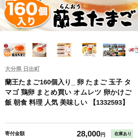
大分県 日出町
蘭王たまご160個入り_ 卵 たまご 玉子 タ
マゴ 鶏卵 まとめ買い オムレツ 卵かけご
飯 朝食 料理 人気 美味しい 【1332593】
28,000
寄付金額
在庫あり
円