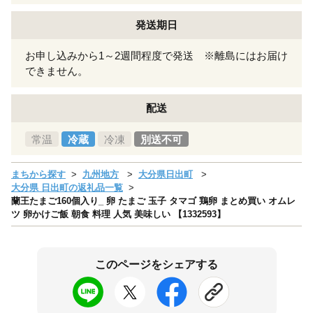
発送期日
お申し込みから1～2週間程度で発送 ※離島にはお届け
できません。
配送
常温
冷蔵
冷凍
別送不可
まちから探す
九州地方
大分県日出町
大分県 日出町の返礼品一覧
蘭王たまご160個入り_ 卵 たまご 玉子 タマゴ 鶏卵 まとめ買い オムレ
ツ 卵かけご飯 朝食 料理 人気 美味しい 【1332593】
このページをシェアする