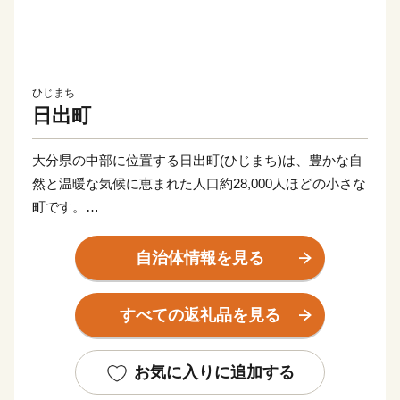
ひじまち
日出町
大分県の中部に位置する日出町(ひじまち)は、豊かな自
然と温暖な気候に恵まれた人口約28,000人ほどの小さな
町です。
町内には湧水が多く、町のいたる所にある水くみ場で
は、連日多くの人々が容器を手に賑わっています（町で
自治体情報を見る
は上水道の大部分が良質な地下水で賄われています）。
湧水は地上に限らず、海底からも湧き出しており、真清
すべての返礼品を見る
水と海水が混ざる海域では、町の特産品である高級魚
「城下かれい」が育まれています。
このように、素晴らしい環境に恵まれた日出町では、大
お気に入りに追加する
分むぎ焼酎「二階堂」をはじめ、豊後牛やブランド豚