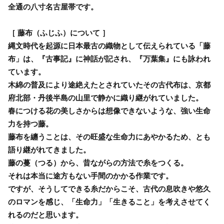
全通の八寸名古屋帯です。
［ 藤布（ふじふ）について ］
縄文時代を起源に日本最古の織物として伝えられている「藤
布」は、『古事記』に神話が記され、『万葉集』にも詠われ
ています。
木綿の普及により途絶えたとされていたその古代布は、京都
府北部・丹後半島の山里で静かに織り継がれていました。
春につける花の美しさからは想像できないような、強い生命
力を持つ藤。
藤布を纏うことは、その旺盛な生命力にあやかるため、とも
語り継がれてきました。
藤の蔓（つる）から、昔ながらの方法で糸をつくる。
それは本当に途方もない手間のかかる作業です。
ですが、そうしてできる糸だからこそ、古代の息吹きや悠久
のロマンを感じ、「生命力」「生きること」を考えさせてく
れるのだと思います。