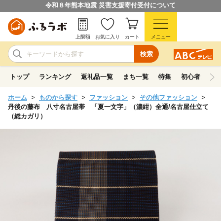
令和８年熊本地震 災害支援寄付受付について
上限額
お気に入り
カート
メニュー
検索
トップ
ランキング
返礼品一覧
まち一覧
特集
初心者ガイド
ホーム
ものから探す
ファッション
その他ファッション
丹後の藤布 八寸名古屋帯 「夏一文字」（濃紺）全通/名古屋仕立て
（総カガリ）