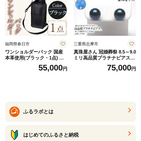
福岡県春日市
三重県志摩市
ワンショルダーバック 国産
真珠屋さん 冠婚葬祭 8.5～9.0
本革使用(ブラック・1点) 鞄
ミリ高品質プラチナピアス P
バック バッグ カバン レザー
t900 志摩産アコヤ真珠 ブラ
55,000
75,000
円
円
国産 日本製 牛革 黒 革 革製
ックパール 黒真珠
品 手作り 男性 女性 レディー
ス メンズ【ksg1307-bk】【Z
enis】
ふるラボとは
はじめてのふるさと納税