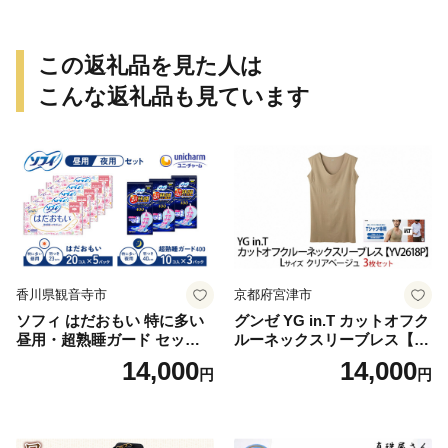
この返礼品を見た人は
こんな返礼品も見ています
香川県観音寺市
京都府宮津市
ソフィ はだおもい 特に多い
グンゼ YG in.T カットオフク
昼用・超熟睡ガード セット
ルーネックスリーブレス【Y
羽付き ナプキン 生理用品 サ
V2618P】Lサイズ クリアベ
14,000
14,000
円
円
ニタリー ユニ・チャーム
ージュ3枚セット [№5716-04
32]