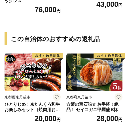
ックレス
43,000
円
76,000
円
この自治体のおすすめの返礼品
京都府京丹後市
京都府京丹後市
ひとりじめ！京たんくろ和牛
☆蟹の宝石箱☆ お手軽！絶
お楽しみセット（焼肉用お
品！ セイコガニ甲羅盛 5杯
肉、ハンバーグ、生ハム、ソ
20,000
28,000
円
円
ーセージ）食べ比べ お試し
福袋