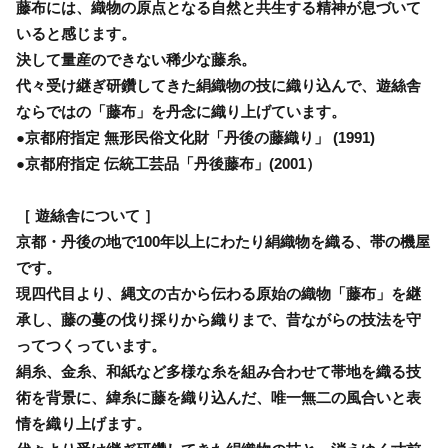
藤布には、織物の原点となる自然と共生する精神が息づいて
いると感じます。
決して量産のできない稀少な藤糸。
代々受け継ぎ研鑽してきた絹織物の技に織り込んで、遊絲舎
ならではの「藤布」を丹念に織り上げています。
●京都府指定 無形民俗文化財「丹後の藤織り」 (1991)
●京都府指定 伝統工芸品「丹後藤布」(2001）
［ 遊絲舎について ］
京都・丹後の地で100年以上にわたり絹織物を織る、帯の機屋
です。
現四代目より、縄文の古から伝わる原始の織物「藤布」を継
承し、藤の蔓の伐り採りから織りまで、昔ながらの技法を守
ってつくっています。
絹糸、金糸、和紙など多様な糸を組み合わせて帯地を織る技
術を背景に、緯糸に藤を織り込んだ、唯一無二の風合いと表
情を織り上げます。