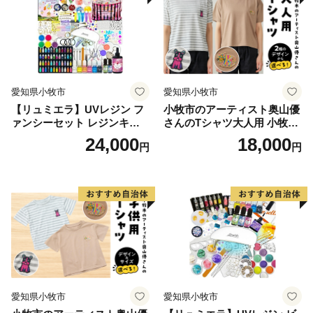
愛知県小牧市
愛知県小牧市
【リュミエラ】UVレジン フ
小牧市のアーティスト奥山優
ァンシーセット レジンキッ
さんのTシャツ大人用 小牧市
ト ハンドメイド レジンクラ
制70周年記念
24,000
18,000
円
円
フト アクセサリーキット 手
作り セット レジン LEDライ
ト
愛知県小牧市
愛知県小牧市