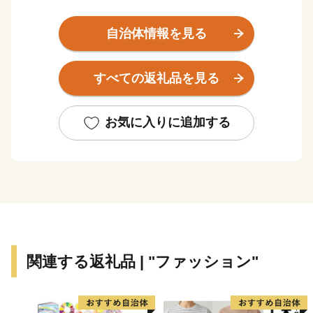
まちです。また、伝統的な絹織物である「丹後ちりめ
ん」発祥の地でもあり、絹織物の生産量は日本一を誇り
自治体情報を見る
ます。
すべての返礼品を見る
★ABCテレビのニュース情報番組「news おかえり」
で、◆株式会社 橘商店の京丹後の地元魚屋が作ったお
任せ干物セット が紹介されました！
お気に入りに追加する
👉お任せ干物セット
★ほかにも魅力的な返礼品がたくさん‼
👉丹後ちりめんの「絹100％ゴシゴシタオル」と丹後の
海のお塩「タンゴブルーソルト」
👉有機JAS認証米「おおきに大地米」
関連する返礼品 | "ファッション"