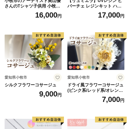
小牧市のアーティスト奥山優
【リュミエラ】UVレジン ビ
さんのTシャツ子供用 小牧市
バーチェ レジンキット ハン
制70周年記念
ドメイド レジンクラフト ア
16,000
17,000
円
円
クセサリーキット 手作り セ
ット レジン LEDライト
愛知県小牧市
愛知県小牧市
シルクフラワーコサージュ
ドライ風フラワーコサージュ
(ピンク系/レッド系/オレンジ
9,000
円
系/ホワイト系/イエロー系/グ
7,000
円
リーン系/ブルー系）