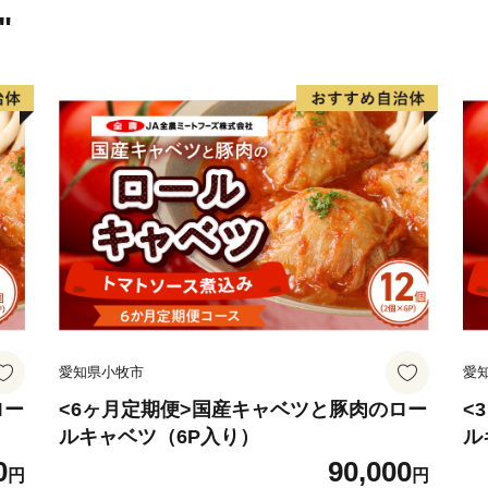
"
愛知県小牧市
愛
ロー
<6ヶ月定期便>国産キャベツと豚肉のロー
<
ルキャベツ（6P入り）
ル
0
90,000
円
円