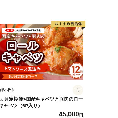
知県小牧市
3ヵ月定期便>国産キャベツと豚肉のロー
キャベツ（6P入り）
45,000
円