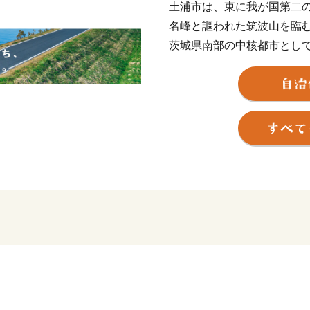
土浦市は、東に我が国第二
名峰と謳われた筑波山を臨
茨城県南部の中核都市とし
現在は、日本三大花火の一
を競う「土浦全国花火競技
ました「かすみがうらマラ
ご当地カレーを集めた「カ
ントが多数開催され、多く