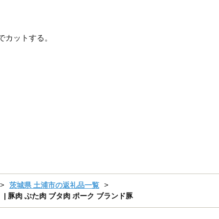
位でカットする。
茨城県 土浦市の返礼品一覧
| 豚肉 ぶた肉 ブタ肉 ポーク ブランド豚