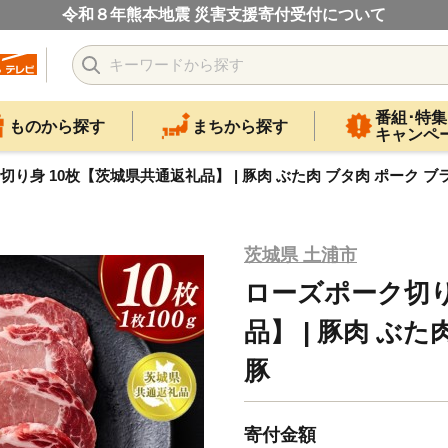
令和８年熊本地震 災害支援寄付受付について
番組･特集
ものから探す
まちから探す
キャンペ
り身 10枚【茨城県共通返礼品】 | 豚肉 ぶた肉 ブタ肉 ポーク ブ
茨城県 土浦市
ローズポーク切り
品】 | 豚肉 ぶ
豚
寄付金額