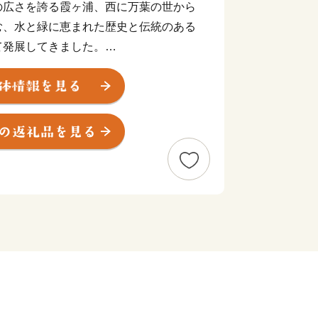
の広さを誇る霞ヶ浦、西に万葉の世から
む、水と緑に恵まれた歴史と伝統のある
て発展してきました。
つでもあり、花火師が日本一をかけて腕
大会」や国内屈指の市民マラソンとなり
ソン兼国際盲人マラソン」、全国各地の
レーフェスティバル」など特色あるイベ
の人で賑わいます。