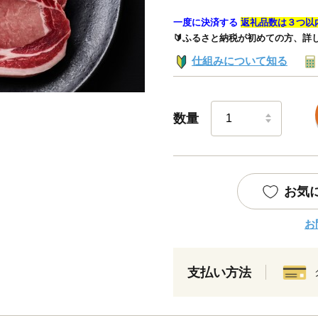
一度に決済する
返礼品数は３つ以
🔰ふるさと納税が初めての方、詳
仕組みについて知る
数量
お気
お
支払い方法