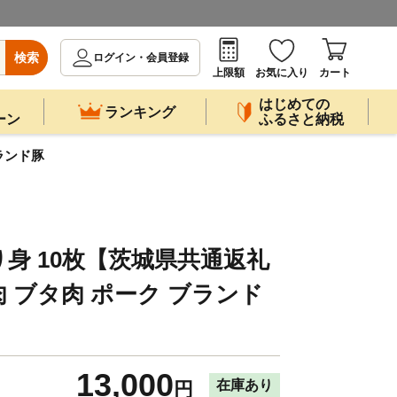
検索
ログイン・会員登録
上限額
お気に入り
カート
はじめての
ランキング
ーン
ふるさと納税
ランド豚
身 10枚【茨城県共通返礼
た肉 ブタ肉 ポーク ブランド
13,000
在庫あり
円