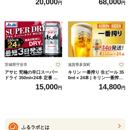
20,000
68,000
円
円
お酒 洋酒 スピリッツ クラフ
代の光）
トジン 国産 sake SAKE gin
GIN liqueur LIQUEUR お酒
セット 詰め合わせ カクテル
ソーダ割り アルコール ロッ
ク ソーダ ジントニック 】
茨城県守谷市
滋賀県多賀町
アサヒ 究極の辛口スーパー
キリン 一番搾り 生ビール 35
ドライ 350ml×24本 定番 ビー
0ml × 24本 | キリン一番搾り
ル 缶ビール 酒 お酒 アルコー
キリンビール 一番搾り ビー
15,000
14,800
円
円
ル 辛口
ル 24缶 きりんいちばんしぼ
り キリン一番搾り びーる 1
ケース 24缶 24本 キリン一番
搾り KIRIN きりん 麒麟 キリ
ン一番搾り いちばんしぼり
キリン一番搾り 父の日 ちち
の日
ふるラボとは