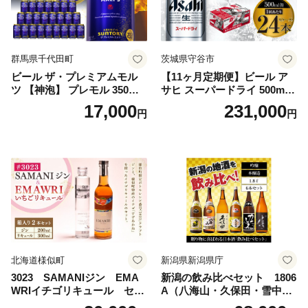
群馬県千代田町
茨城県守谷市
ビール ザ・プレミアムモル
【11ヶ月定期便】ビール ア
ツ 【神泡】 プレモル 350ml
サヒ スーパードライ 500ml 2
× 24本 サントリー〈天然水の
4本 1ケース×11ヶ月 | アサヒ
17,000
231,000
円
円
ビール工場〉群馬※沖縄・離
ビール 究極の辛口 酒 お酒 ア
島地域へのお届け不可
ルコール 生ビール Asahi ア
サヒビール スーパードライ s
uper dry 11回 缶ビール 缶 ギ
フト 内祝い 茨城県守谷市 送
料無料
北海道様似町
新潟県新潟県庁
3023 SAMANIジン EMA
新潟の飲み比べセット 1806
WRIイチゴリキュール セッ
A（八海山・久保田・雪中
ト（箱入り）【大人の味 酒
梅・越乃寒梅・かたふね・千