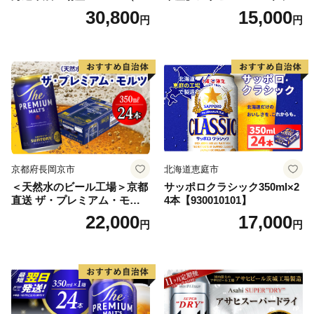
本） 2ケース
350ml×24本 合計8.4L 1ケー
30,800
15,000
円
円
ス アルコール度数5% 缶ビー
ル お酒 ビール アサヒ スーパ
ードライ super dry 24缶 辛
口 送料無料 カメイ 本宮市
【07214-0206】
京都府長岡京市
北海道恵庭市
＜天然水のビール工場＞京都
サッポロクラシック350ml×2
直送 ザ・プレミアム・モル
4本【930010101】
ツ 350ml×24本 プレモル [149
22,000
17,000
円
円
5]