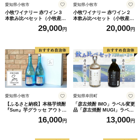
愛知県小牧市
愛知県小牧市
小牧ワイナリー 赤ワイン３
小牧ワイナリー 赤ワイン２
本飲み比べセット（小牧産ぶ
本飲み比べセット（小牧産ぶ
どう100％使用）
どう100％使用）
29,000
20,000
円
円
愛知県小牧市
愛知県幸田町
【ふるさと納税】本格芋焼酎
「彦左焼酎 IMO」ラベル変更
『Sun』芋グラッセ アウトド
品「彦左焼酎 MUGI」ラベル
ア ソロキャンプ ベランピン
変更品 飲み比べ セット 合計
16,000
13,000
円
円
グ 巣ごもり 就労支援
2本 720ml×各1本 25度 焼酎
お酒 麦焼酎 芋焼酎