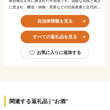
東西南北を水に囲まれた平坦地です。温暖な気候と風土
に恵まれ、醸造・鋳物・窯業などの伝統産業と近代的な
輸送機器関連産業が発展し、さらには商業、農業、漁業
と調和のとれた産業構造となっています。
自治体情報を見る
すべての返礼品を見る
お気に入りに追加する
関連する返礼品 | "お酒"