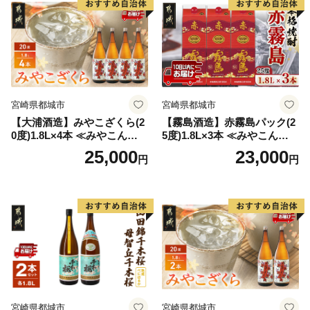
宮崎県都城市
宮崎県都城市
【大浦酒造】みやこざくら(2
【霧島酒造】赤霧島パック(2
0度)1.8L×4本 ≪みやこんじょ
5度)1.8L×3本 ≪みやこんじょ
特急便≫_AD-0771
特急便≫_23-07-K03P-1800-3
25,000
23,000
円
円
-Q
宮崎県都城市
宮崎県都城市