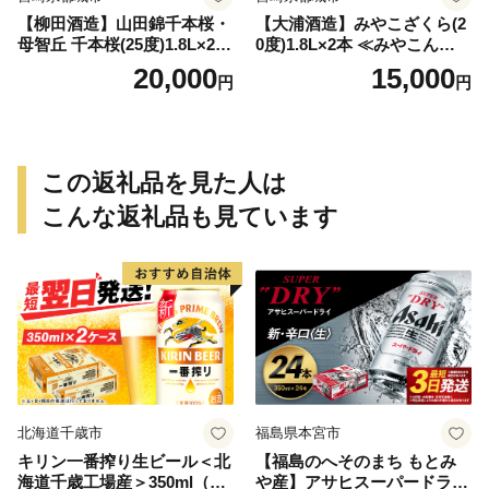
【柳田酒造】山田錦千本桜・
【大浦酒造】みやこざくら(2
母智丘 千本桜(25度)1.8L×2本
0度)1.8L×2本 ≪みやこんじょ
≪みやこんじょ特急便≫_AC
特急便≫_MJ-0771
20,000
15,000
円
円
-0751
この返礼品を見た人は
こんな返礼品も見ています
北海道千歳市
福島県本宮市
キリン一番搾り生ビール＜北
【福島のへそのまち もとみ
海道千歳工場産＞350ml（24
や産】アサヒスーパードライ