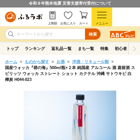
令和８年熊本地震 災害支援寄付受付について
上限額
お気に入り
カート
メニュー
検索
トップ
ランキング
返礼品一覧
まち一覧
特集
初心者ガイド
ホーム
ものから探す
お酒
洋酒・リキュール類
国産ウォッカ『碧の海』500ml瓶×２本 純国産 アルコール 酒 蒸留酒 ス
ピリッツ ウォッカ ストレート ショット カクテル 沖縄 サトウキビ 白
樺炭 H044-023