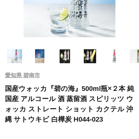
愛知県 碧南市
国産ウォッカ『碧の海』500ml瓶×２本 純
国産 アルコール 酒 蒸留酒 スピリッツ ウ
ォッカ ストレート ショット カクテル 沖
縄 サトウキビ 白樺炭 H044-023