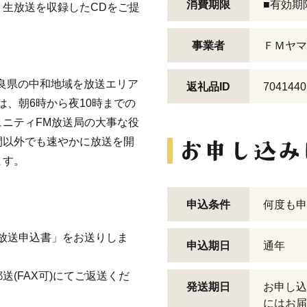
消費期限
■有効期
生放送を収録したCDをご提
事業者
ＦＭヤマ
た奈良県の中和地域を放送エリア
返礼品ID
7041440
は、朝6時から夜10時までの
ニティFM放送局の大事な役
間以外でも速やかに放送を開
ます。
申込条件
何度も申
放送申込書」をお送りしま
申込期日
通年
(FAX可)にてご返送くだ
発送期日
お申し込
にはお届