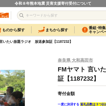
令和８年熊本地震 災害支援寄付受付について
番組･特集
ものから探す
まちから探す
キャンペ
 言いたい放題ラジオ 放送参加証【1187232】
奈良県 大和高田市
FMヤマト 言い
証【1187232】
寄付金額
一度に決済する
返礼品数は３つ以