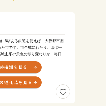
内に6駅ある鉄道を使えば、大阪都市圏
れた市です。市全域にわたり、ほぼ平
葛城山系の景色の移り変わりが、毎日新
。
南北に流れ、春になると大中公園を中心
ートルにわたり、見事な桜のトンネルが
イトアップされた夜桜を見物する人の波
を代表する桜の名所となっています。