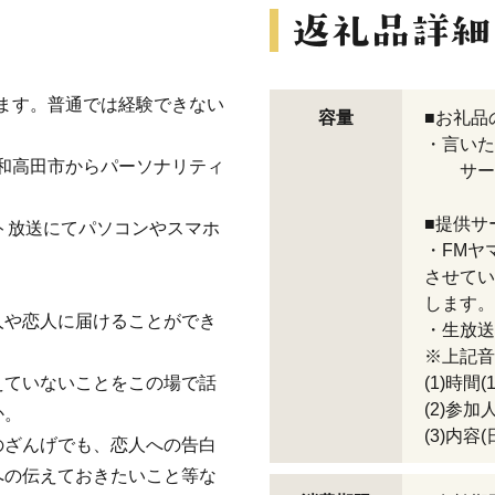
ます。普通では経験できない
容量
■お礼品
・言いた
和高田市からパーソナリティ
サービ
■提供サ
ネット放送にてパソコンやスマホ
・FMヤ
させてい
します。
人や恋人に届けることができ
・生放送
※上記音
えていないことをこの場で話
(1)時間(
(2)参加
か。
(3)内
のざんげでも、恋人への告白
への伝えておきたいこと等な