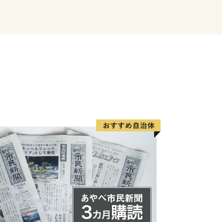
ら「快速急行」で約30分
駅から「急行」で約30分
「区間快速」で約40分
道」の法隆寺インターで降り、約20
65号バイパス」から約10分
約50分
合わせ
ター
ort.jp
日・特定休業期間を除く
送付先