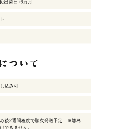
限:出荷日+6カ月
ト
し込み可
み後2週間程度で順次発送予定 ※離島
けできません。