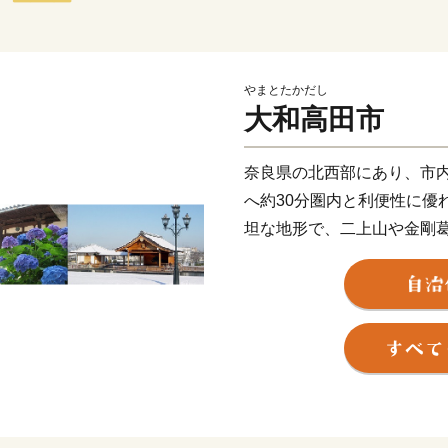
やまとたかだし
大和高田市
奈良県の北西部にあり、市
へ約30分圏内と利便性に優
坦な地形で、二上山や金剛
鮮な気持ちにしてくれます
市内には葛城川と高田川が
に川の両岸南北2.5キロメ
続きます。夜になってもラ
は絶えることなく、奈良県
【アクセス】