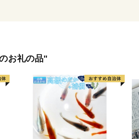
・近鉄大阪線大阪上本町駅か
・近鉄南大阪線大阪阿部野橋
・JR大和路線天王寺駅から
・大阪から、「西名阪自動車
分
・「南阪奈道路」～「国道1
・奈良市から「国道24号」で
域のお礼の品"
■寄付お申し込み後のお問い
ふるさと納税サポートセン
TEL：0570-015-482
E-mail: ask-fc@furusato-supp
（平日10時～17時）祝祭
■ワンストップ特例申請書の
〒400-8691