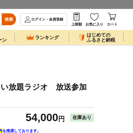
検索
ログイン・会員登録
上限額
お気に入り
カート
はじめての
ランキング
ーン
ふるさと納税
たい放題ラジオ 放送参加
54,000
在庫あり
円
内
を推奨しております。