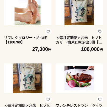
リフレクソロジー・足つぼ
＜毎月定期便＞お米 ヒノヒ
【1186769】
カリ (白米)10kg×全3回【40
61622】
27,000
108,000
円
円
＜毎月定期便＞お米 ヒノヒ
フレンチレストラン「ヴィラ