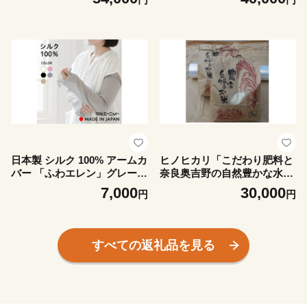
日本製 シルク 100% アームカ
ヒノヒカリ「こだわり肥料と
バー 「ふわエレン」グレー
奈良奥吉野の自然豊かな水源
(9000-7645)【1631942】
地吉野川分水の供給を受け育
7,000
30,000
円
円
ったお米」白米10kg【11867
66】
すべての返礼品を見る