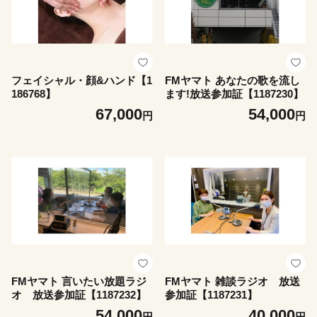
フェイシャル・顔&ハンド【1
FMヤマト あなたの歌を流し
186768】
ます!放送参加証【1187230】
67,000
54,000
円
円
FMヤマト 言いたい放題ラジ
FMヤマト 雑談ラジオ 放送
オ 放送参加証【1187232】
参加証【1187231】
54,000
40,000
円
円