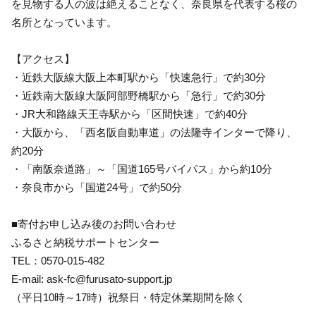
を見物する人の波は絶えることなく、奈良県を代表する桜の
名所となっています。
【アクセス】
・近鉄大阪線大阪上本町駅から「快速急行」で約30分
・近鉄南大阪線大阪阿部野橋駅から「急行」で約30分
・JR大和路線天王寺駅から「区間快速」で約40分
・大阪から、「西名阪自動車道」の法隆寺インターで降り、
約20分
・「南阪奈道路」～「国道165号バイパス」から約10分
・奈良市から「国道24号」で約50分
■寄付お申し込み後のお問い合わせ
ふるさと納税サポートセンター
TEL：0570-015-482
E-mail: ask-fc@furusato-support.jp
（平日10時～17時）祝祭日・特定休業期間を除く