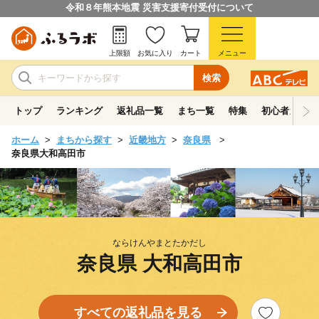
令和８年熊本地震 災害支援寄付受付について
上限額
お気に入り
カート
メニュー
検索
トップ
ランキング
返礼品一覧
まち一覧
特集
初心者ガイド
ホーム
まちから探す
近畿地方
奈良県
奈良県大和高田市
ならけんやまとたかだし
奈良県 大和高田市
すべての返礼品を見る