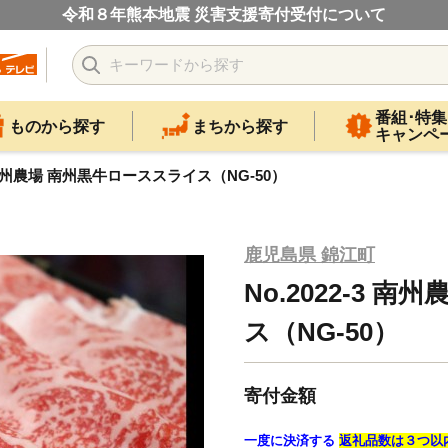
令和８年熊本地震 災害支援寄付受付について
番組･特集
ものから探す
まちから探す
キャンペ
-3 南州農場 南州黒牛ローススライス（NG-50）
鹿児島県 錦江町
No.2022-3 
ス（NG-50）
寄付金額
一度に決済する
返礼品数は３つ以