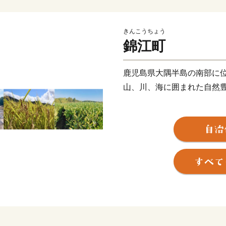
きんこうちょう
錦江町
鹿児島県大隅半島の南部に
山、川、海に囲まれた自然
【 豊かな自然が育む「食の
海沿いから山手まで標高差
産業が盛んです。野菜や果
てお米にいたるまで、食卓
ています。
【全ての人が「自分らしく
全国の多くの地域と同様に