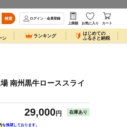
検索
ログイン・会員登録
上限額
お気に入り
カート
はじめての
ランキング
ーン
ふるさと納税
南州農場 南州黒牛ローススライ
29,000
在庫あり
円
内
を推奨しております。