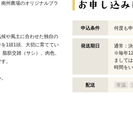
。南州農場のオリジナルブラ
申込条件
何度も申
気候や風土に合わせた独自の
を1頭1頭、大切に育ててい
発送期日
通常：決
、脂肪交雑（サシ）、肉色、
※毎年1
ましては
です。
時間をい
い。
配送
常温