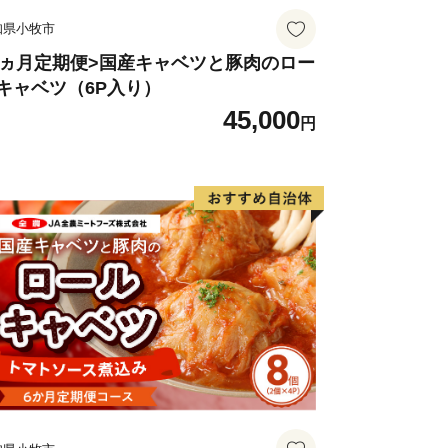
入金に係る確認・連絡等に利用するもの
知県小牧市
使用するものではありません。
は、錦江町より重要なお知らせやおすす
3ヵ月定期便>国産キャベツと豚肉のロー
キャベツ（6P入り）
絡する場合があります。
45,000
円
（ふるさと納税専用窓口）
.co.jp
＝＝＝＝＝＝＝＝＝