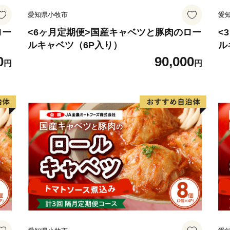
事業者が寄附金の受付及び
愛知県小牧市
愛
であり、それ以外の目的で
※ご寄附をいただいた方に
ロー
<6ヶ月定期便>国産キャベツと豚肉のロー
<
ルキャベツ（6P入り）
ル
め情報などをメールでご連
0
90,000
円
円
【お問合せ先】
錦江町ふるさと納税事務局
TEL：050-8894-0563
Mail：furusato-kinko@a-zero
営業時間：9:00～17:00
土日祝日・年末年始休み
＝＝＝＝＝＝＝＝＝＝＝＝