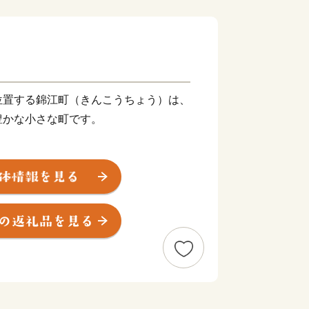
位置する錦江町（きんこうちょう）は、
豊かな小さな町です。
宝庫」】
がある地形を活かした農業・水産業・畜
物、質の高いお肉、新鮮な海の幸、そし
に並ぶほとんどの食材が町内で生産され
幸せに」暮らせる町へ】
、錦江町でも人口減少や少子高齢化、ラ