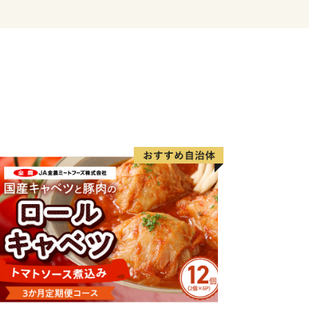
、生活を取り巻く環境は大きく変化して
変化の激しい世の中であっても、この町
、そして豊かな自然がともに元気である
と私たちは信じています。
人まで、また新しく移住してきた人も含
く幸せに」暮らせる町を目指し、未来に
践しています。
い寄付金は、この町の未来を担う人づく
りのために大切に活用させていただきま
＝＝＝＝＝＝＝＝＝
に関する事務を株式会社エーゼログルー
情報は、錦江町および錦江町が委託する