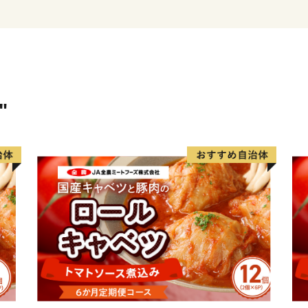
イフスタイルの多様化など
います。
しかし、たとえどのような
で暮らす様々な世代の人々
ことが、町の活力に繋がる
錦江町では、子どもから大
"
めた「全ての人が自分らし
向けた様々な取り組みを実
みなさまからいただく温か
りや、持続可能な地域づく
す。
＝＝＝＝＝＝＝＝＝＝＝＝
※錦江町は、ふるさと納税
プに委託しています。
お寄せいただきました個人