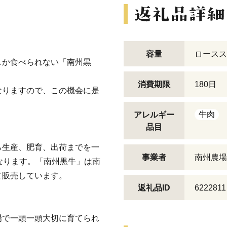
容量
ロースス
しか食べられない「南州黒
消費期限
180日
なりますので、この機会に是
牛肉
アレルギー
品目
ら生産、肥育、出荷までを一
事業者
南州農場
なります。「南州黒牛」は南
て販売しています。
返礼品ID
6222811
場で一頭一頭大切に育てられ