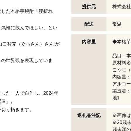
提供元
株式会社
成した本格芋焼酎「腰折れ
配送
常温
、気軽に飲んでほしい」とい
内容量
◆本格芋
山口智充（ぐっさん）さん が
品目：本
」の世界観を表現していま
原材料名
こうじ（
内容量：
アルコー
製造者：
った一人で自作し、2024年
地1
紫屋」。
を切り拓きます。
返礼品注記
※画像は
※20歳
歳未満の