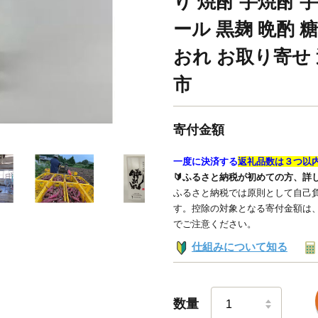
り 焼酎 芋焼酎 
ール 黒麹 晩酌 
おれ お取り寄せ 
市
寄付金額
一度に決済する
返礼品数は３つ以
🔰ふるさと納税が初めての方、詳
ふるさと納税では原則として自己負
す。控除の対象となる寄付金額は
でご注意ください。
仕組みについて知る
数量