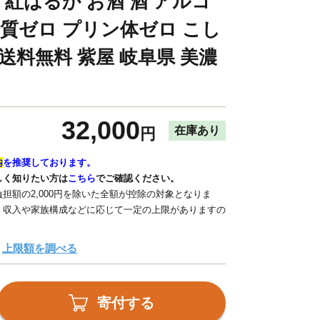
芋 紅はるか お酒 酒 アルコ
糖質ゼロ プリン体ゼロ こし
送料無料 紫屋 岐阜県 美濃
32,000
在庫あり
円
内
を推奨しております。
しく知りたい方は
こちら
でご確認ください。
担額の2,000円を除いた全額が控除の対象となりま
、収入や家族構成などに応じて一定の上限がありますの
上限額を調べる
寄付する