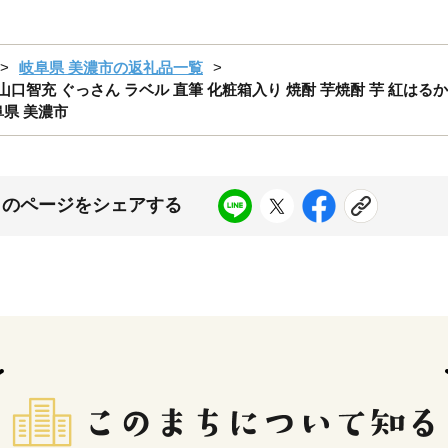
岐阜県 美濃市の返礼品一覧
ト 瓶 山口智充 ぐっさん ラベル 直筆 化粧箱入り 焼酎 芋焼酎 芋 紅はる
阜県 美濃市
このページをシェアする