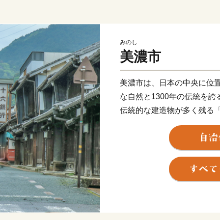
みのし
美濃市
美濃市は、日本の中央に位
な自然と1300年の伝統を
伝統的な建造物が多く残る
建造物群保存地区）」など
また、「うだつの上がる町
アート展は、数多くの独創
世界が醸し出されます。