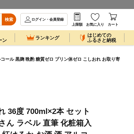
検索
ログイン・会員登録
上限額
お気に入り
カート
はじめての
ランキング
ーン
ふるさと納税
 アルコール 黒麹 晩酌 糖質ゼロ プリン体ゼロ こしおれ お取り寄
 36度 700ml×2本 セット
さん ラベル 直筆 化粧箱入