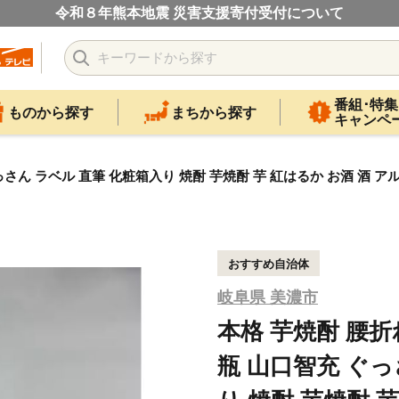
令和８年熊本地震 災害支援寄付受付について
番組･特集
ものから探す
まちから探す
キャンペ
充 ぐっさん ラベル 直筆 化粧箱入り 焼酎 芋焼酎 芋 紅はるか お酒 酒
おすすめ自治体
岐阜県 美濃市
本格 芋焼酎 腰折れ
瓶 山口智充 ぐっ