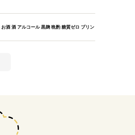
か お酒 酒 アルコール 黒麹 晩酌 糖質ゼロ プリン