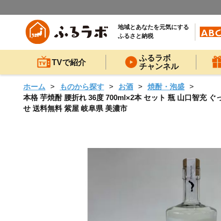
地域とあなたを元気にする
ふるさと納税
ふるラボ
TVで紹介
チャンネル
ホーム
ものから探す
お酒
焼酎・泡盛
本格 芋焼酎 腰折れ 36度 700ml×2本 セット 瓶 山口智
せ 送料無料 紫屋 岐阜県 美濃市