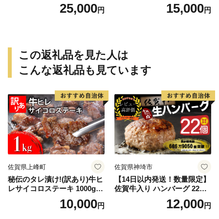
25,000
15,000
円
円
この返礼品を見た人は
こんな返礼品も見ています
佐賀県上峰町
佐賀県神埼市
秘伝のタレ漬け!(訳あり)牛ヒ
【14日以内発送！数量限定】
レサイコロステーキ 1000g
佐賀牛入り ハンバーグ 22個
【B-1098-AS】
2.6kg(120g×22個)【佐賀牛
10,000
12,000
円
円
黒毛和牛 ブランド牛 九州 ハ
ンバーグ 牛肉 豚肉 国産 お弁