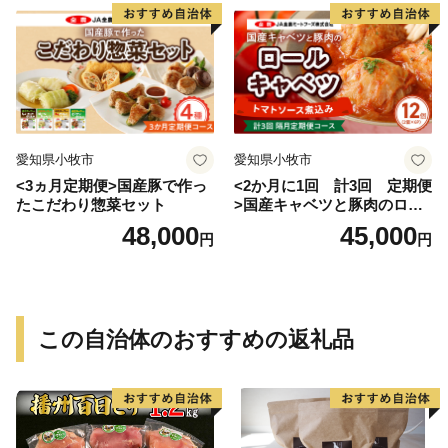
愛知県小牧市
愛知県小牧市
<3ヵ月定期便>国産豚で作っ
<2か月に1回 計3回 定期便
たこだわり惣菜セット
>国産キャベツと豚肉のロー
ルキャベツ（6P入り）
48,000
45,000
円
円
この自治体のおすすめの返礼品