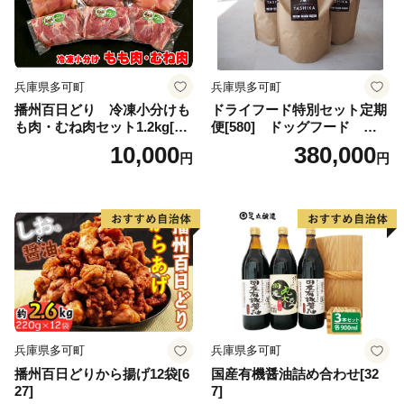
兵庫県多可町
兵庫県多可町
播州百日どり 冷凍小分けも
ドライフード特別セット定期
も肉・むね肉セット1.2kg[66
便[580] ドッグフード 無
8]
添加 鹿肉
10,000
380,000
円
円
兵庫県多可町
兵庫県多可町
播州百日どりから揚げ12袋[6
国産有機醤油詰め合わせ[32
27]
7]