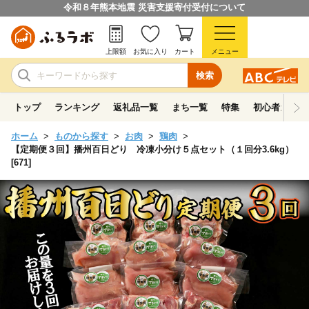
令和８年熊本地震 災害支援寄付受付について
上限額
お気に入り
カート
メニュー
検索
トップ
ランキング
返礼品一覧
まち一覧
特集
初心者ガイド
ホーム
ものから探す
お肉
鶏肉
【定期便３回】播州百日どり 冷凍小分け５点セット（１回分3.6kg）
[671]