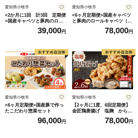
愛知県小牧市
愛知県小牧市
<2か月に1回 計3回 定期便
<6ヶ月定期便>国産キャベツ
>国産キャベツと豚肉のロー
と豚肉のロールキャベツ（4P
ルキャベツ（4P入り）
入り）
39,000
78,000
円
円
愛知県小牧市
愛知県小牧市
<6ヶ月定期便>国産豚で作っ
【2ヶ月に1度、6回定期便】
たこだわり惣菜セット
金匠鶏唐揚げ 塩麹 からあ
げ
96,000
78,000
円
円