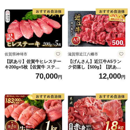
当 おかず 惣菜 おすすめ 人
気】(H083106)
佐賀県神埼市
滋賀県近江八幡市
【訳あり】佐賀牛ヒレステー
【げんさん】近江牛A5ラン
キ200g×5枚【佐賀牛 ステー
ク切落し【500g】【訳あり】
キ ブランド肉 ヒレ肉 フィレ
【DG12W】
70,000
12,000
円
円
肉 ジューシー ヘルシー】(H0
65175)