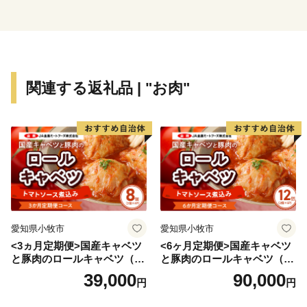
法で育てられたお米や、野菜、播州百日どり、シカ肉の
加工品、多可町産山田錦を使用した日本酒、播州ラーメ
ンなどの特産品があり、おふくろの味の定番の「巻き寿
司」は多可町の代表商品となっています。
多可町の歴史は古く奈良時代に編まれた「播磨風土記」
関連する返礼品 | "お肉"
も記載されており、その風土記に登場する大人（おおひ
と）伝説から生まれた「あまんじゃこ（天邪鬼）」をモ
チーフとした「たか坊」が町のＰＲをしています。
★ABCテレビのニュース情報番組「キャスト」で「 畑
中義和商店 」” つやの玉 ”が紹介されました！
👉 『つやの玉』・『こんにゃく美肌たおる』×2ｾｯﾄ
愛知県小牧市
愛知県小牧市
<3ヵ月定期便>国産キャベツ
<6ヶ月定期便>国産キャベツ
と豚肉のロールキャベツ（4P
と豚肉のロールキャベツ（6P
入り）
入り）
39,000
90,000
円
円