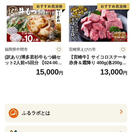
福岡県中間市
宮崎県えびの市
(訳あり)博多若杉牛もつ鍋セ
【宮崎牛】サイコロステーキ
ット2人前×5回分 【024-002
赤身＆霜降り 400g(各200g×
7】
１P 計2P) 真空パック 冷凍
15,000
13,000
円
円
ふるラボとは