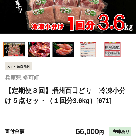
おすすめ自治体
兵庫県 多可町
【定期便３回】播州百日どり 冷凍小分
け５点セット（１回分3.6kg）[671]
66,000
寄付金額
在庫あり
円