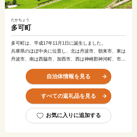
たかちょう
多可町
多可町は、平成17年11月1日に誕生しました。
兵庫県のほぼ中央に位置し、北は丹波市、朝来市、東は
丹波市、南は西脇市、加西市、西は神崎郡神河町、市川
町にそれぞれ接しています。
東西13km、南北27km、総面積185.19km2を有し、直線
自治体情報を見る
距離で神戸まで約45km、大阪まで約70kmの距離にあり
ます。
すべての返礼品を見る
地勢的には、周囲を中国山地の山々に囲まれ、杉原川、
野間川が流れ、春は桜、秋には紅葉、初夏にはホタルが
舞う幻想的な風景が楽しめる多自然居住の魅力あふれる
お気に入りに追加する
町です。
自然を活かした体験施設の充実に加え、多可町の自然農