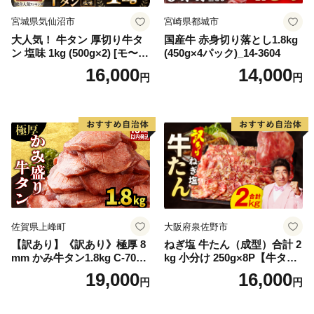
宮城県気仙沼市
宮崎県都城市
大人気！ 牛タン 厚切り牛タ
国産牛 赤身切り落とし1.8kg
ン 塩味 1kg (500g×2) [モ〜ラ
(450g×4パック)_14-3604
ンド 宮城県 気仙沼市 205646
16,000
14,000
円
円
60] 肉 牛肉 精肉 牛たん 牛タ
ン塩 牛たん塩 冷凍 焼肉 BB
Q アウトドア バーベキュー
厚切り タン
佐賀県上峰町
大阪府泉佐野市
【訳あり】《訳あり》極厚 8
ねぎ塩 牛たん（成型）合計 2
mm かみ牛タン1.8kg C-709-
kg 小分け 250g×8P【牛タン
AS
牛肉 焼肉用 薄切り 訳あり サ
19,000
16,000
円
円
イズ不揃い】