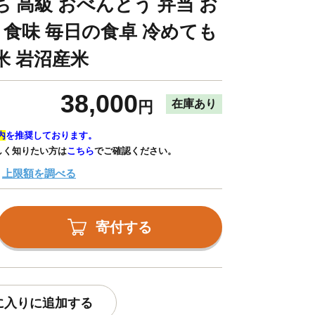
ち 高級 おべんとう 弁当 お
 食味 毎日の食卓 冷めても
米 岩沼産米
38,000
在庫あり
円
内
を推奨しております。
しく知りたい方は
こちら
でご確認ください。
上限額を調べる
寄付する
に入りに追加する