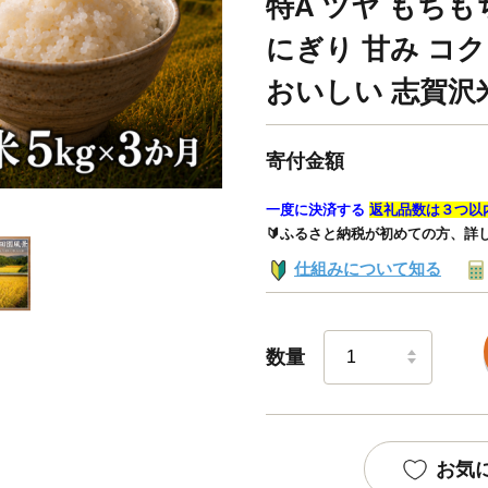
特A ツヤ もちも
にぎり 甘み コク
おいしい 志賀沢
寄付金額
一度に決済する
返礼品数は３つ以
🔰ふるさと納税が初めての方、詳
仕組みについて知る
数量
お気