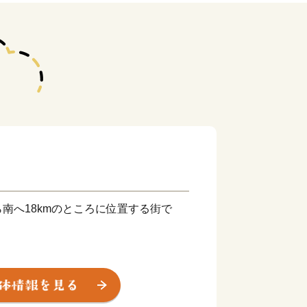
南へ18kmのところに位置する街で
る人々は必ず岩沼を通る」とも言われ、
街道、奥州（おうしゅう）街道、陸前浜
う）といった旧街道の「宿場町」として