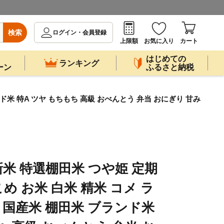
検索
ログイン・会員登録
上限額
お気に入り
カート
はじめての
ランキング
ーン
ふるさと納税
ンド米 特A ツヤ もちもち 高級 おべんとう 弁当 おにぎり 甘み
新米 特選棚田米 つや姫 定期
おこめ お米 白米 精米 コメ ラ
 国産米 棚田米 ブランド米