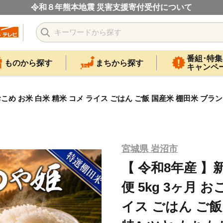
令和８年熊本地震 災害支援寄付受付について
番組･特集
ものから探す
まちから探す
キャンペ
 おこめ お米 白米 精米 コメ ライス ごはん ご飯 国産米 棚田米 ブラ
宮城県 岩沼市
【 令和8年産 】
便 5kg 3ヶ月 
イス ごはん ご飯