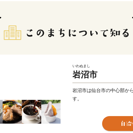
いわぬまし
岩沼市
岩沼市は仙台市の中心部から
す。
千年の昔から「東北を旅す
江戸時代には東（あずま）
街道（りくぜんはまかいど