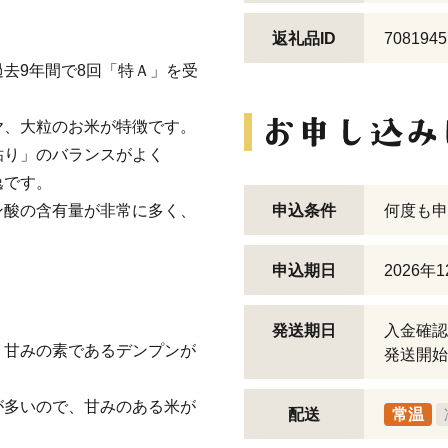
。
返礼品ID
7081945
去9年間で8回「特Ａ」を受
ヤ、大粒のお米が特徴です。
粘り」のバランスがよく
逸です。
ン酸の含有量が非常に多く、
申込条件
何度も申
申込期日
2026年
発送期日
入金確認
、甘みの素であるデンプンが
発送開始
が多いので、甘みのある米が
配送
常温