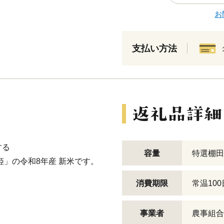
お
支払い方法
する
容量
特選棚田
姫」の令和8年産 新米です。
消費期限
常温100
事業者
農事組合