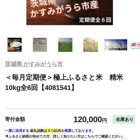
茨城県 かすみがうら市
＜毎月定期便＞極上ふるさと米 精米
10kg全6回【4081541】
120,000
寄付金額
在庫あり
円
一度に決済する
返礼品数は３つ以内
を推奨しております。
🔰ふるさと納税が初めての方、詳しく知りたい方は
こちら
でご確認ください。