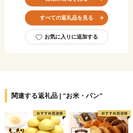
栗やさつまいもをはじめとする風味豊かな農産物、霞
ヶ浦で捕れたわかさぎやしらうおなどの水産物、そして
すべての返礼品を見る
それらを使った加工品など、かすみがうら市には、おい
しいものがたくさんあります。
また、霞ヶ浦の湖上で真っ白な帆を張る雄大な帆引き
お気に入りに追加する
船、気持ちの良い風を受けながら湖沿いを走るサイクリ
ング、廃校を活用したキャンプ場など、体験型観光も人
気です。
東京から電車で約1時間半とアクセスも抜群ですの
で、ぜひ、かすみがうら市にお越しいただき、かすみが
うら市の魅力を体感してください。
関連する返礼品 | "お米・パン"