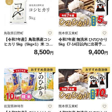
鳥取県日野町
熊本県玉東町
【令和7年産】鳥取県産コシ
令和7年産 無洗米 ひのひかり
ヒカリ 5kg（5kg×1）米 コシ
5kg《7-14日以内に出荷予定
ヒカリ こしひかり お米 白米
(土日祝除く)》コメ 米 無洗米
8,500
9,400
円
円
精米 5キロ おこめ こめ コメ
高レビュー｜人気米 熊本県
真空パック包装 真空包装 長
産米 お米 生活応援米
期保存 単一原料米 鳥取県日
野町産 Elevation
佐賀県神埼市
熊本県玉東町