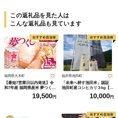
この返礼品を見た人は
こんな返礼品も見ています
福岡県大木町
福井県池田町
【最短7営業日以内発送】令
「未来へ耕す池田米」認証
和7年産 福岡県産米 夢つくし
池田町産コシヒカリ３kg【お
15kg 精米 ※北海道・沖縄・
1人様につき３セットまで】
19,500
10,000
円
円
離島は配送不可