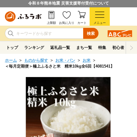
令和８年熊本地震 災害支援寄付受付について
上限額
お気に入り
カート
メニュー
検索
トップ
ランキング
返礼品一覧
まち一覧
特集
初心者ガイド
ホーム
ものから探す
お米・パン
お米
＜毎月定期便＞極上ふるさと米 精米10kg全6回【4081541】