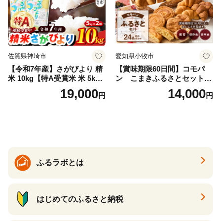
佐賀県神埼市
愛知県小牧市
【令和7年産】さがびより 精
【賞味期限60日間】コモパ
米 10kg【特A受賞米 米 5kg×
ン こまきふるさとセット
2袋 お米 コメ こめ 国産 美味
（24個入り）／災害用備蓄
19,000
14,000
円
円
しい ブランド米 人気 ランキ
保存食 非常食 防災グッズに
ング 増田米穀】(H015224)
も
ふるラボとは
はじめてのふるさと納税