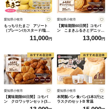
愛知県小牧市
愛知県小牧市
もっちりたまご アソート
【賞味期限60日間】コモパ
（プレーン/カスタード/塩バ
ン こまきふるさとデニッシ
ター/小倉バター）
ュセット（20個入り）／災害
11,000
13,000
円
円
用備蓄 保存食 非常食 防災グ
ッズにも
愛知県小牧市
愛知県小牧市
【賞味期限60日間】コモパ
本間製パン 食パン(1本3斤)と
ン クロワッサンセット(30
ラスクのセットB 常温
個入り)／災害用備蓄 保存食