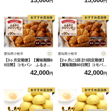
13,000
15,000
円
円
非常食 防災グッズにも
愛知県小牧市
愛知県小牧市
【3ヶ月定期便】【賞味期限6
【2ヶ月に1回 計3回定期便】
0日間】コモパン ふるさと
【賞味期限60日間】コモパ
クロワッサンセット（計90
ン ふるさとクロワッサンセ
42,000
42,000
円
円
個）／災害用備蓄 保存食 非
ット（計90個）／災害用備蓄
常食 防災グッズにも
保存食 非常食 防災グッズに
も