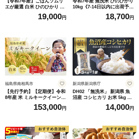
【令和7年産】ごはんソムリ
令和7年産 無洗米 ひのひかり
エが厳選 白米 ひのひかり 10
10kg《7-14日以内に出荷予定
kg【神埼市産 米 お米 精米 白
(土日祝除く)》コメ 米 無洗米
19,000
18,700
円
円
米 10kg 5kg×2 ひのひかり ブ
令和7年産 高レビュー｜人気
ランド米 食味鑑定士】(H063
米 熊本県産米 お米 生活応援
164)
米
福島県南相馬市
新潟県新潟県庁
【先行予約】【定期便】令和
DH02 「無洗米」 新潟県 魚
8年産 米 ミルキークイーン
沼産 コシヒカリ お米 5kg こ
白米 45kg (5kg×9回) | ミルキ
しひかり 精米 米（お米の美
153,000
14,000
円
円
ークイーン 米5kg 福島 福島
味しい炊き方ガイド付き）
県産 福島産 精米 お米 米 コ
メ 武田ファーム サムランド
福島県 南相馬市 cu006-ae