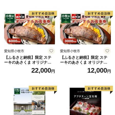
ープ カレー サラダ プリン ソ
フトクリーム デザート 愛知
県 小牧店 小牧市 チケット 送
料無料
愛知県小牧市
愛知県小牧市
【ふるさと納税】限定 ステ
【ふるさと納税】限定 ステ
ーキのあさくま オリジナル
ーキのあさくま オリジナル
お食事券 6000円 お好きなメ
お食事券 3000円 お好きなメ
22,000
12,000
円
円
ニュー 好きなだけ コーンス
ニュー 好きなだけ コーンス
ープ カレー サラダ プリン ソ
ープ カレー サラダ プリン ソ
フトクリーム デザート 愛知
フトクリーム デザート 愛知
県 小牧店 小牧市 チケット 送
県 小牧店 小牧市 チケット 送
料無料
料無料