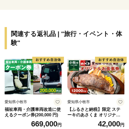
※令和元年6月以降、総務省によるふるさと納税の見直
しにより、直方市内に住所を有する方に対して返礼品の
送付はできません。何卒、ご理解のほどお願い申し上げ
ます。
関連する返礼品 | "旅行・イベント・体
験"
愛知県小牧市
愛知県小牧市
福祉車両・介護車両改造に使
【ふるさと納税】限定 ステ
えるクーポン券(200,000 円)
ーキのあさくま オリジナル
お食事券 12000円 お好きなメ
669,000
42,000
円
円
ニュー 好きなだけ コーンス