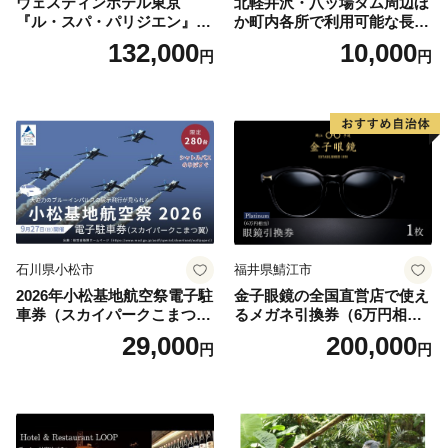
ウェスティンホテル東京
北軽井沢・八ッ場ダム周辺ほ
『ル・スパ・パリジエン』選
か町内各所で利用可能な長野
べるボディセラピー90分/1名
原町ふるさと感謝券（3,000
132,000
10,000
円
円
円分）【トラベル 観光 旅行
お土産 群馬県 長野原町 北軽
井沢】
石川県小松市
福井県鯖江市
2026年小松基地航空祭電子駐
金子眼鏡の全国直営店で使え
車券（スカイパークこまつ
るメガネ引換券（6万円相
翼） 駐車場 シャトルバスの
当） Platinum
29,000
200,000
円
円
りばすぐ 石川県 小松市