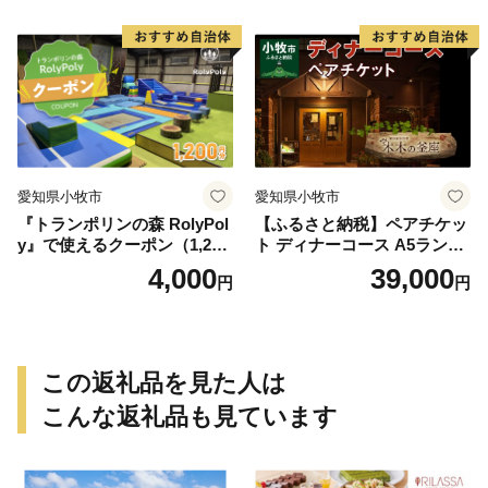
愛知県小牧市
愛知県小牧市
『トランポリンの森 RolyPol
【ふるさと納税】ペアチケッ
y』で使えるクーポン（1,200
ト ディナーコース A5ランク
円）
飛騨牛 コース 記念日 お誕生
4,000
39,000
円
円
日 特別な日 完全個室 ノンア
ルコール スパークリングワ
イン 1本付き デザート ドリ
ンク セレブレ お食事券 愛知
県 小牧市 送料無料
この返礼品を見た人は
こんな返礼品も見ています