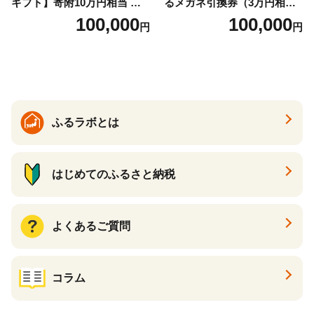
ギフト】寄附10万円相当 あ
るメガネ引換券（3万円相
とから選べる！ ギフト いく
当） Bronze
100,000
100,000
円
円
ら ほたて 海鮮 牛肉 別海町
ケーキ アイス （ 後から 選べ
る カタログ カタログポイン
ト カタログギフト あとから
カタログ あとからカタログ
ポイント あとからカタログ
ギフト ふるさと納税 ）
ふるラボとは
はじめてのふるさと納税
よくあるご質問
コラム