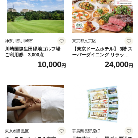
神奈川県川崎市
東京都文京区
川崎国際生田緑地ゴルフ場
【東京ドームホテル】 3階 ス
ご利用券 3,000点
ーパーダイニング リラッサ
ランチブッフェ お食事券 大
10,000
24,000
円
円
人1名様分 関東 東京 ご利用
券 ランチ 昼食 食事券 レスト
ラン ブッフェ 東京都 お食事
券
東京都目黒区
群馬県長野原町