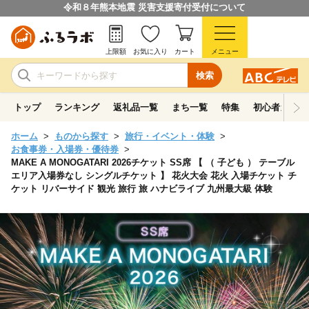
令和８年熊本地震 災害支援寄付受付について
上限額
お気に入り
カート
メニュー
検索
トップ
ランキング
返礼品一覧
まち一覧
特集
初心者ガイド
ホーム
ものから探す
旅行・イベント・体験
お食事券・入場券・優待券
MAKE A MONOGATARI 2026チケット SS席 【 （ 子ども ） テーブル
エリア入場券なし シングルチケット 】 花火大会 花火 入場チケット チ
ケット リバーサイド 観光 旅行 旅 ハナビライブ 九州最大級 体験