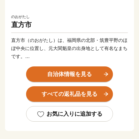
のおがたし
直方市
直方市（のおがたし）は、福岡県の北部・筑豊平野のほ
ぼ中央に位置し、元大関魁皇の出身地として有名なまち
です。
父なる福智山と母なる遠賀川に代表される豊かな自然に
自治体情報を見る
恵まれ、春には約13万本のチューリップが咲き誇りま
す。また、江戸時代は直方藩の城下町として、明治以降
すべての返礼品を見る
は石炭業や鉄工業で筑豊炭田の中心都市として栄えるな
ど、深い歴史も息づいています。
お気に入りに追加する
自然と歴史が織り成す直方市。あなたの温かいご支援
を、心よりお待ちしております。