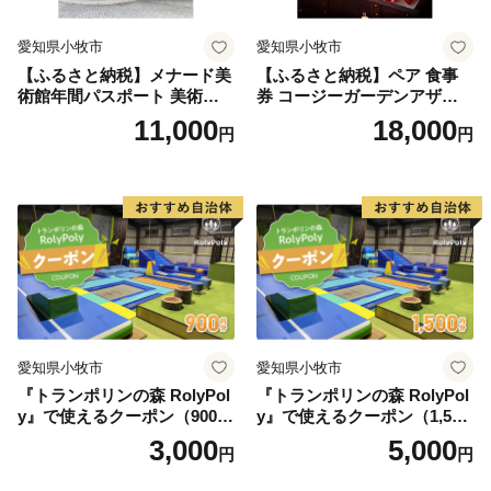
愛知県小牧市
愛知県小牧市
【ふるさと納税】メナード美
【ふるさと納税】ペア 食事
術館年間パスポート 美術館
券 コージーガーデンアザレ
メナード アート
ア アフタヌーン宝石箱 ホテ
11,000
18,000
円
円
ル特製 デザート 6種類 サン
ドウィッチ コーヒー または
紅茶 スイーツ アフタヌーン
ティー チケット 券 2名様分
お祝 誕生日 記念日 名鉄小牧
ホテル 愛知県 小牧市 送料無
料
愛知県小牧市
愛知県小牧市
『トランポリンの森 RolyPol
『トランポリンの森 RolyPol
y』で使えるクーポン（900
y』で使えるクーポン（1,500
円）
円）
3,000
5,000
円
円