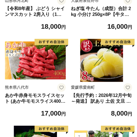
山形県河北町
大阪府泉佐野市
【令和8年産】 ぶどう シャイ
ねぎ塩 牛たん（成型）合計 2
ンマスカット 2房入り（1房6
kg 小分け 250g×8P【牛タン
00g前後） 秀品 山形県河北町
牛肉 焼肉用 薄切り 訳あり サ
18,000
16,000
産【山形eLab】 ka074-023-r
イズ不揃い】
円
円
8
熊本県八代市
愛媛県愛南町
あか牛赤身モモスライスセッ
【先行予約：2026年12月中旬
ト (あか牛モモスライス400
～発送】 訳あり 土佐 文旦 8k
g、あか牛のたれ200ml付き)
g (Mサイズ以上サイズミック
17,000
8,000
ス) 8000円 わけあり ぶんたん
円
円
みかん mikan 蜜柑 ミカン 土
佐文旦 家庭用 産地直送 国産
農家直送 期間限定 特産品 サ
イズミックス くらもとファー