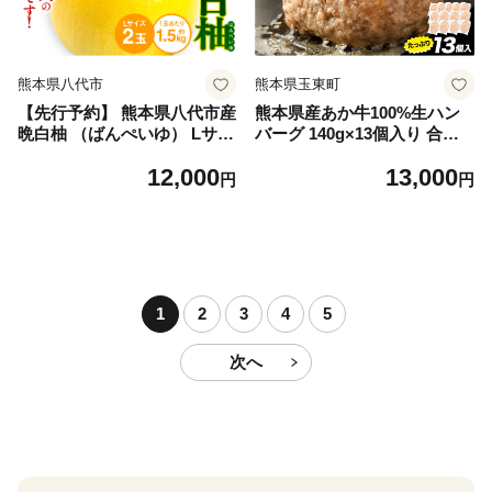
熊本県八代市
熊本県玉東町
【先行予約】 熊本県八代市産
熊本県産あか牛100%生ハン
晩白柚 （ばんぺいゆ） Lサイ
バーグ 140g×13個入り 合計1
ズ 2玉 柑橘 みかん 果物 くだ
820g 1.82kg以上《30日以内
12,000
13,000
もの フルーツ おやつ 特産 熊
に出荷予定(土日祝除く)》熊
円
円
本県 八代市 【2026年12月上
本県産あか牛 バイキングベー
旬より順次発送】
カリー 冷凍
1
2
3
4
5
次へ