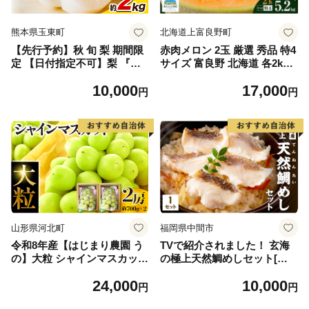
熊本県玉東町
北海道上富良野町
【先行予約】秋 旬 梨 期間限
赤肉メロン 2玉 厳選 秀品 特4
定 【日付指定不可】梨 『松
サイズ 富良野 北海道 各2kg
田農園』の くまもと 梨 たっ
～2.6kg 2玉 セット ファーム
10,000
17,000
ぷり 約2kg 5-7玉前後 《7月
富良野 メロン めろん 果物 く
円
円
下旬-9月末頃出荷》 予約 受
だもの フルーツ デザート 旬
付中 熊本県玉名郡玉東町『松
の果物 旬のフルーツ
田農園』なし 果物 スイーツ
フルーツ デザート スムージ
ー SDG`s
山形県河北町
福岡県中間市
令和8年産【はじまり農園 う
TVで紹介されました！ 玄海
の】大粒 シャインマスカット
の極上天然鯛めしセット[鯛
２房（約700g×2房） 山形県
の切身、だし汁、鯛茶漬け用
24,000
10,000
河北町産 【河北町観光物産協
だし]【010-0001】
円
円
会】 ka002-004-r8