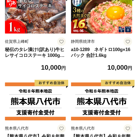
佐賀県上峰町
静岡県焼津市
秘伝のタレ漬け!(訳あり)牛ヒ
a10-1289 ネギトロ100g×16
レサイコロステーキ 1000g
パック 合計1.6kg
【B-1098-AS】
10,000
10,000
円
円
熊本県八代市
熊本県八代市
【熊本県八代市】令和８年熊
【熊本県八代市】令和８年熊