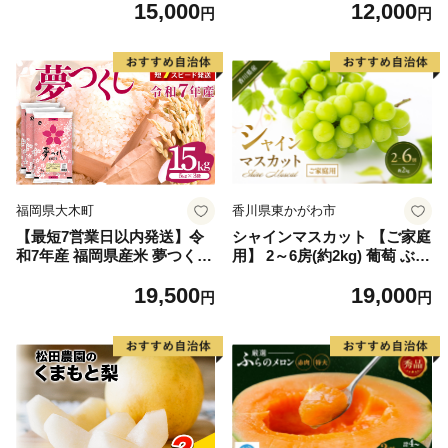
15,000
12,000
毛和牛 ブランド牛 九州 ハン
円
円
バーグ 牛肉 豚肉 国産 お弁当
おかず 惣菜 おすすめ 人気】
(H083106)
福岡県大木町
香川県東かがわ市
【最短7営業日以内発送】令
シャインマスカット 【ご家庭
和7年産 福岡県産米 夢つくし
用】 2～6房(約2kg) 葡萄 ぶど
15kg 精米 ※北海道・沖縄・
う ブドウ フルーツ 果物 くだ
19,500
19,000
離島は配送不可
もの 果実 旬の果物 旬のフル
円
円
ーツ 香川 香川県 東かがわ市