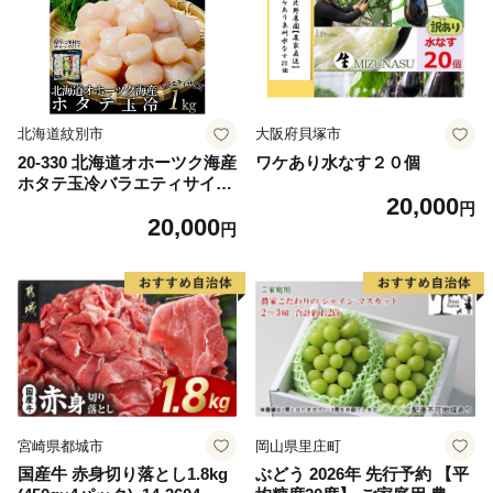
ム 愛南町 愛媛県
北海道紋別市
大阪府貝塚市
20-330 北海道オホーツク海産
ワケあり水なす２０個
ホタテ玉冷バラエティサイズ
20,000
(1kg)｜ 訳あり サイズ不揃い
円
20,000
円
宮崎県都城市
岡山県里庄町
国産牛 赤身切り落とし1.8kg
ぶどう 2026年 先行予約 【平