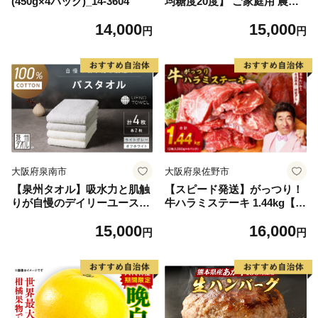
(450g×4パック)_14-3604
均糖度20度】 ご家庭用 農家
こだわりの シャイン マスカ
14,000
15,000
ット 2～3房 合計約1.2kg ブ
円
円
ドウ 葡萄 岡山県産 国産 フル
ーツ 果物 【 Nini farm 農家
直送 】
大阪府泉南市
大阪府泉佐野市
【泉州タオル】吸水力と肌触
【スピード発送】がっつり！
りが自慢のデイリーユースバ
牛ハラミステーキ 1.44kg【氷
スタオル オフホワイト・ライ
温熟成×特製ダレ 小分け 360
15,000
16,000
トグレー 4枚【配送不可地
g×4パック 牛肉 すてーき 焼
円
円
域：北海道・沖縄・離島】
くだけ 味付き 訳あり 不揃い
【039D-268】
焼肉 BBQ】