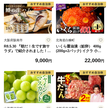
大阪府阪南市
北海道白糠町
R8.5.30 『朝だ！生です旅サ
いくら醤油漬（鮭卵） 400g
ラダ』で紹介されました！朝
(200g×2パック) イクラ 小分
日放送（ABCテレビ） 鰆の
け いくら醤油漬 鮭いくら い
9,000
22,000
生ハム ×3パック（1パックあ
くら醤油漬け 鮭 鮭卵 ikura
円
円
たり、約15g × 約4枚入）さ
醤油いくら 冷凍いくら いく
わら 燻製 熟成
ら北海道 醤油鮭いくら 人気
大好評品 北海道 白糠町