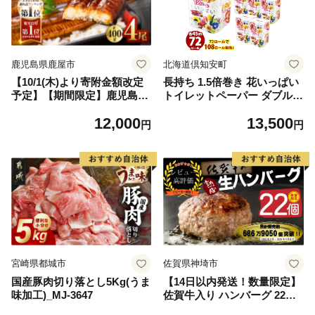
鹿児島県鹿屋市
北海道倶知安町
【10/1(木)より寄附金額改定
長持ち 1.5倍巻き 花いっぱい
予定】【期間限定】鹿児島県
トイレットペーパー ダブル 4
大隅産うなぎ蒲焼4尾（400
5ｍ 計72ロール 全18種 花柄
12,000
13,500
g） KN007-023
プリント ハーブ 香り付き 日
円
円
本製 まとめ買い 防災 常備品
ペーパー エコ 日用雑貨 消耗
品 備蓄 送料無料 北海道 倶知
安町 日用品
宮崎県都城市
佐賀県神埼市
国産豚肉切り落とし5Kg(うま
【14日以内発送！数量限定】
味加工)_MJ-3647
佐賀牛入り ハンバーグ 22個
2.6kg(120g×22個)【佐賀牛 黒