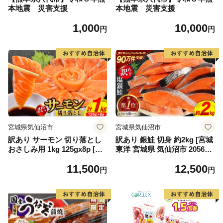
本地震 災害支援
本地震 災害支援
1,000
10,000
円
円
宮城県気仙沼市
宮城県気仙沼市
訳あり サーモン 切り落とし
訳あり 銀鮭 切身 約2kg [宮城
おさしみ用 1kg 125gx8p [足
東洋 宮城県 気仙沼市 205649
利本店 宮城県 気仙沼市 2056
91] 鮭 魚介類 海鮮 訳アリ 規
11,500
12,500
4313] 魚 魚介類 鮭 お刺し身
格外 不揃い さけ サケ 鮭切身
円
円
刺し身 刺身 生 生食 個包装
シャケ 切り身 冷凍 家庭用 お
チリ銀鮭 銀鮭 海鮮 海鮮丼 魚
かず 弁当 支援 サーモン 銀鮭
介
切り身 魚 わけあり