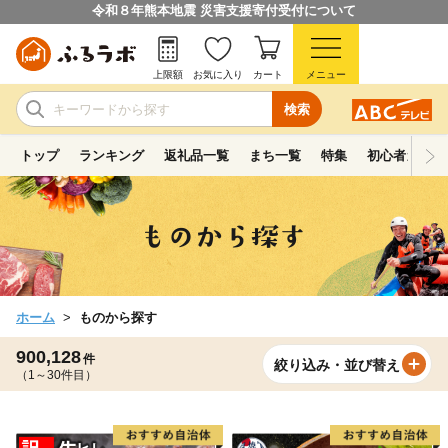
令和８年熊本地震 災害支援寄付受付について
上限額
お気に入り
カート
メニュー
検索
トップ
ランキング
返礼品一覧
まち一覧
特集
初心者ガイド
ホーム
ものから探す
900,128
件
絞り込み・並び替え
（1～30件目）