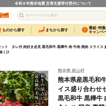
令和８年熊本地震 災害支援寄付受付について
番組･特集
ものから探す
まちから探す
キャンペ
タレ付 肉好き必見 黒毛和牛 黒樺牛 肉 牛肉 焼肉 スライス 盛り
除く)》
熊本県 産山村
熊本県産黒毛和
イス盛り合わせ
黒毛和牛 黒樺牛 