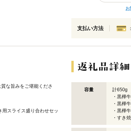
お
支払い方法
上質な旨みをご堪能くださ
容量
計650g
・黒樺牛
・黒樺牛
き用スライス盛り合わせセッ
・黒樺牛
・すき焼