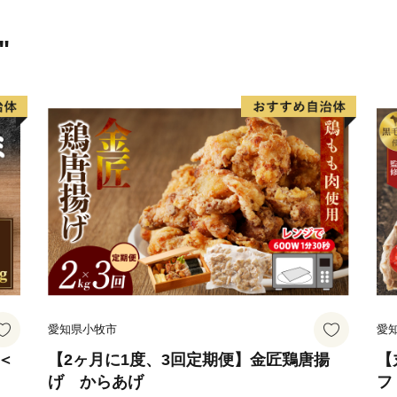
阿蘇外輪山にある約1,30
折々の姿を見せる草原と澄
"
のご支援とともに、畜産や
ないでいくことを目指しま
愛知県小牧市
愛
＜
【2ヶ月に1度、3回定期便】金匠鶏唐揚
【
げ からあげ
フ