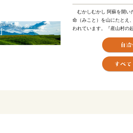
むかしむかし 阿蘇を開いた健磐龍命の御嫡孫生誕の地として、
命（みこと）を山にたとえ
われています。『産山村の
『神様が産まれた村』産山
に位置し、阿蘇山や大分県の
1,050mの高原地帯です
営みが集落活動の原点とな
ます。
草原のあか牛、全国名水百
源、その水源の水で作られた
しかいないという「ブラウ
産品があります。