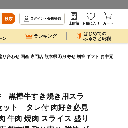
検索
ログイン・会員登録
上限額
お気に入り
カート
はじめての
ランキング
ーン
ふるさと納税
合わせ 国産 専門店 熊本県 取り寄せ 贈答 ギフト お中元
牛 黒樺牛すき焼き用スラ
セット タレ付 肉好き必見
肉 牛肉 焼肉 スライス 盛り