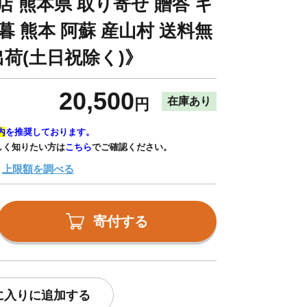
店 熊本県 取り寄せ 贈答 ギ
暮 熊本 阿蘇 産山村 送料無
出荷(土日祝除く)》
20,500
在庫あり
円
内
を推奨しております。
しく知りたい方は
こちら
でご確認ください。
上限額を調べる
寄付する
に入りに追加する