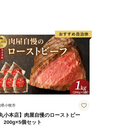
0人が暮らす小さな村、産山村。四季
んだ水があります。産山村は、皆様から
稲作を中心とした里山文化を未来へとつ
す。
知県小牧市
丸小本店】肉屋自慢のローストビー
 200g×5個セット