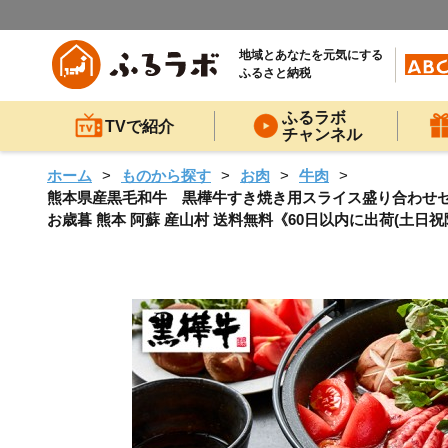
地域とあなたを元気にする
ふるさと納税
ふるラボ
TVで紹介
チャンネル
ホーム
ものから探す
お肉
牛肉
熊本県産黒毛和牛 黒樺牛すき焼き用スライス盛り合わせセット 
お歳暮 熊本 阿蘇 産山村 送料無料《60日以内に出荷(土日祝