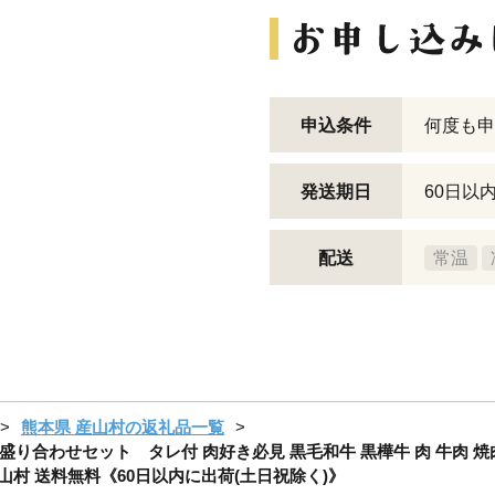
申込条件
何度も申
発送期日
60日以
配送
常温
熊本県 産山村の返礼品一覧
合わせセット タレ付 肉好き必見 黒毛和牛 黒樺牛 肉 牛肉 焼肉 
産山村 送料無料《60日以内に出荷(土日祝除く)》