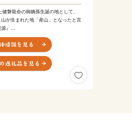
、山が生まれた地「産山」となったと言
起源』
村は熊本県の最北端、九州のほぼ中央
九重火山群等に囲まれた標高500～
。稲作・畜産を中心に農業が発達し、その
り、地域文化となって今に継承されてい
選に選ばれた池山水源の水や山吹水
「名水棚田米」、全国に2,000頭ほど
ンスイス牛」の乳製品などたくさんの名