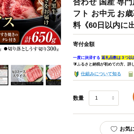
合わせ 国産 専門
フト お中元 お歳
料《60日以内に
寄付金額
一度に決済する
返礼品数は３つ以
🔰ふるさと納税が初めての方、詳
仕組みについて知る
数量
お気