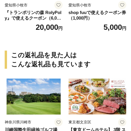
愛知県小牧市
愛知県小牧市
『トランポリンの森 RolyPol
shop fuuで使えるクーポン券
y』で使えるクーポン（6,000
（1,000円）
円）
20,000
5,000
円
円
この返礼品を見た人は
こんな返礼品も見ています
神奈川県川崎市
東京都文京区
川崎国際生田緑地ゴルフ場
【東京ドームホテル】 3階 ス