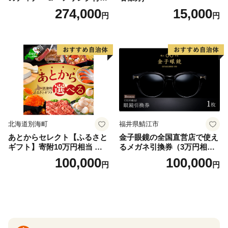
泊プラン＜デラックスツイン
274,000
15,000
円
円
＞
北海道別海町
福井県鯖江市
あとからセレクト【ふるさと
金子眼鏡の全国直営店で使え
ギフト】寄附10万円相当 あ
るメガネ引換券（3万円相
とから選べる！ ギフト いく
当） Bronze
100,000
100,000
円
円
ら ほたて 海鮮 牛肉 別海町
ケーキ アイス （ 後から 選べ
る カタログ カタログポイン
ト カタログギフト あとから
カタログ あとからカタログ
ポイント あとからカタログ
ギフト ふるさと納税 ）