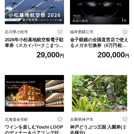
石川県小松市
福井県鯖江市
2026年小松基地航空祭電子駐
金子眼鏡の全国直営店で使え
車券（スカイパークこまつ
るメガネ引換券（6万円相
翼） 駐車場 シャトルバスの
当） Platinum
29,000
200,000
円
円
りばすぐ 石川県 小松市
北海道余市町
兵庫県神戸市
ワインを楽しむYoichi LOOP
神戸どうぶつ王国 入園券(２
のディナー＆ペアリング付宿
名様分)