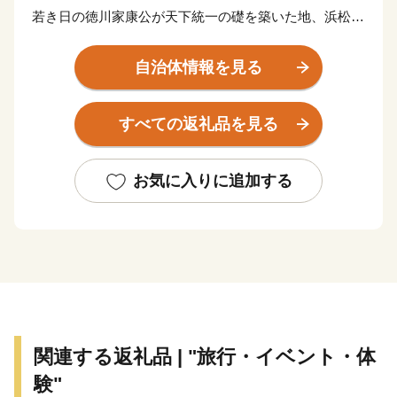
若き日の徳川家康公が天下統一の礎を築いた地、浜松。
その後も水野忠邦など歴代城主の多くが幕府の要職への
出世しました。
自治体情報を見る
近代では、世界的な研究者や技術者、音楽家や芸術家を
輩出したほか、世界に名高い多くの企業が、浜松から生
すべての返礼品を見る
まれています。
浜松市は東京と大阪のほぼ中央に位置する、人口約80万
お気に入りに追加する
人の政令指定都市。北は天竜の美林、南は遠州灘、西は
浜名湖、東は天竜川と多様な自然に恵まれた土地です。
そして、旺盛なチャレンジ精神と起業意識の高い風土に
よって、オートバイ・繊維・楽器といった産業が集積す
る「ものづくりの街」でもあります。
世界トップレベルの企業を輩出し、体験できる産業観光
関連する返礼品 | "旅行・イベント・体
施設も年々充実しています。
験"