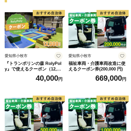
さらに豊かな自然環境と都市部の調和、温暖な気候、魅
力ある食文化などにより、近年、観光地としての人気も
高まっています。
愛知県小牧市
愛知県小牧市
『トランポリンの森 RolyPol
福祉車両・介護車両改造に使
y』で使えるクーポン（12,00
えるクーポン券(200,000 円)
0円）
40,000
669,000
円
円