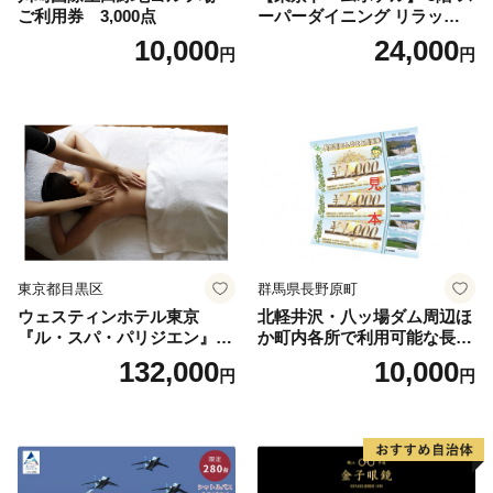
ご利用券 3,000点
ーパーダイニング リラッサ
ランチブッフェ お食事券 大
10,000
24,000
円
円
人1名様分 関東 東京 ご利用
券 ランチ 昼食 食事券 レスト
ラン ブッフェ 東京都 お食事
券
東京都目黒区
群馬県長野原町
ウェスティンホテル東京
北軽井沢・八ッ場ダム周辺ほ
『ル・スパ・パリジエン』選
か町内各所で利用可能な長野
べるボディセラピー90分/1名
原町ふるさと感謝券（3,000
132,000
10,000
円
円
円分）【トラベル 観光 旅行
お土産 群馬県 長野原町 北軽
井沢】