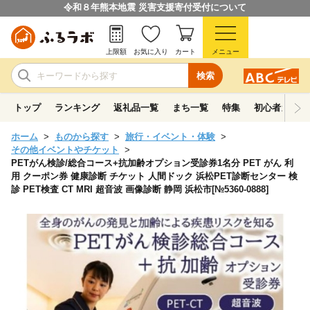
令和８年熊本地震 災害支援寄付受付について
上限額
お気に入り
カート
メニュー
検索
トップ
ランキング
返礼品一覧
まち一覧
特集
初心者ガイド
ホーム
ものから探す
旅行・イベント・体験
その他イベントやチケット
PETがん検診/総合コース+抗加齢オプション受診券1名分 PET がん 利
用 クーポン券 健康診断 チケット 人間ドック 浜松PET診断センター 検
診 PET検査 CT MRI 超音波 画像診断 静岡 浜松市[№5360-0888]