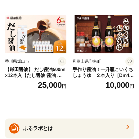
ダータイプ グレインミルタ
国産 粉末 ダシ 出汁パック し
イプ 料理 バスソルト 入浴 普
いたけ 無塩
段使い ギフト 贈り物【ソル
ティースマイル】
香川県坂出市
和歌山県印南町
【鎌田醤油】 だし醤油500ml
手作り醤油！一升瓶こいくち
×12本入【だし醤油 醤油 人気
しょうゆ ２本入り［Dm4］
おすすめ 人気だし醤油 出汁
｜手作り 醤油 和歌山県 印南
25,000
10,000
円
円
醤油 AE1021】
町 一升瓶 こいくちしょうゆ
伝統製法 醤油 日本食 調味料
地元産 大豆 小麦 塩 だし 煮
物 和食 醤油 肉料理 魚料理
野菜料理 醤油 郷土料理 家庭
料理 醤油
ふるラボとは