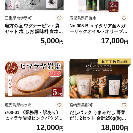
三重県南伊勢町
鹿児島県日置市
竈方の塩 ワグナービン＋袋
No.005-B ＜イタリア産＆ガ
セット 塩 しお 調味料 食塩
ーリックオイル＞オリーブオ
天然 ミネラル 調味料 ソルト
イルセット(200ml×2本) 日置
5,000
17,000
円
円
salt 料理 味付 おにぎり 三重
市 特産品 調味料 油 エキスト
県 南伊勢 伊勢 志摩 5000円 5
ラバージン オリーブ セット
000円以下 五千円
ガーリック【鹿児島オリー
ブ】
鹿児島県出水市
宮崎県美郷町
i700-01 《業務用・訳あり》
だしパック うまみだし 野菜
ヒマラヤ岩塩ピンクパウダー
だし 2セット 合計256g(8g×8
タイプ(5kg) 岩塩 塩 調味料
パック×2種×2セット) [岡田商
12,000
18,000
円
円
しお 保存料不使用 天然 パウ
店 宮崎県 美郷町 31ac0069]