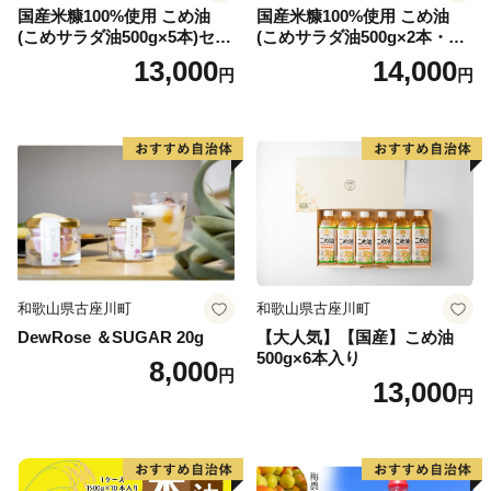
国産米糠100%使用 こめ油
国産米糠100%使用 こめ油
(こめサラダ油500g×5本)セッ
(こめサラダ油500g×2本・こ
ト [1574]
め胚芽油500g×3本)セット [1
13,000
14,000
円
円
573]
和歌山県古座川町
和歌山県古座川町
DewRose ＆SUGAR 20g
【大人気】【国産】こめ油
500g×6本入り
8,000
円
13,000
円