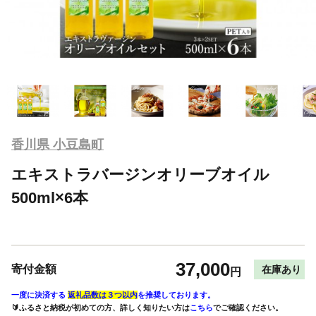
香川県 小豆島町
エキストラバージンオリーブオイル
500ml×6本
37,000
寄付金額
在庫あり
円
一度に決済する
返礼品数は３つ以内
を推奨しております。
🔰ふるさと納税が初めての方、詳しく知りたい方は
こちら
でご確認ください。