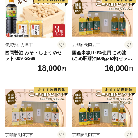
佐賀県伊万里市
京都府長岡京市
西岡醤油 みそ・しょうゆセ
国産米糠100%使用 こめ油
ット 009-G269
(こめ胚芽油500g×5本)セット
[1575]
18,000
16,000
円
円
京都府長岡京市
京都府長岡京市