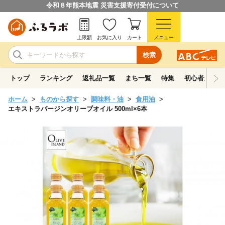
令和８年熊本地震 災害支援寄付受付について
上限額
お気に入り
カート
メニュー
検索
トップ
ランキング
返礼品一覧
まち一覧
特集
初心者ガイド
ホーム
ものから探す
調味料・油
食用油
エキストラバージンオリーブオイル 500ml×6本