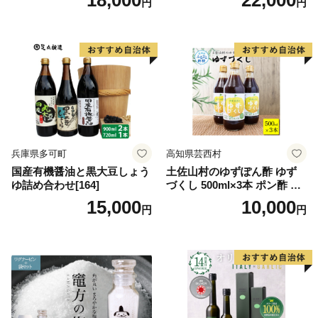
円
円
野市 21760403] 油 食用油 オ
オーガニック 調味料 油 オリ
リーブ油
ーブ油 食用油 ギフト
兵庫県多可町
高知県芸西村
国産有機醤油と黒大豆しょう
土佐山村のゆずぽん酢 ゆず
ゆ詰め合わせ[164]
づくし 500ml×3本 ポン酢 ポ
ンズ ゆず 柚子 調味料 さっぱ
15,000
10,000
円
円
り 美味しい おいしい 鍋 しゃ
ぶしゃぶ 冷奴 魚料理 蒸し料
理 ドレッシング セット