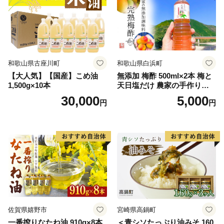
和歌山県古座川町
和歌山県白浜町
【大人気】【国産】こめ油
無添加 梅酢 500ml×2本 梅と
1,500g×10本
天日塩だけ 農家の手作り完
熟梅酢 調味料
30,000
5,000
円
円
佐賀県嬉野市
宮崎県高鍋町
一番搾りなたね油 910g×8本
＜青シソたっぷり油みそ 160