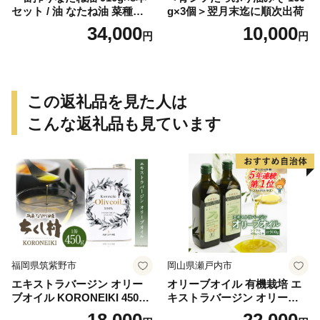
セット / 油 なたね油 菜種油
g×3個＞翌月末迄に順次出荷
ナタネ【山下製油】 [NBE00
34,000
10,000
円
円
7]
この返礼品を見た人は
こんな返礼品も見ています
福岡県筑紫野市
岡山県瀬戸内市
エキストラバージン オリー
オリーブオイル 有機栽培 エ
ブオイル KORONEIKI 450g
キストラバージン オリーブ
[筑前たなか油屋 福岡県 筑紫
オイル シングル 2本 セット
18,000
22,000