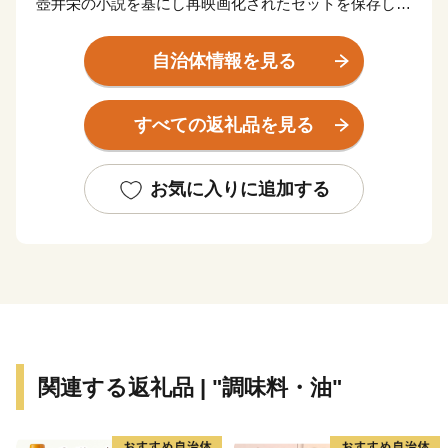
壺井栄の小説を基にし再映画化されたセットを保存した
二十四の瞳映画村、日本三大渓谷美に数えられる寒霞
渓、18世紀頃より伝承されてきている農村歌舞伎舞台な
自治体情報を見る
ど、数多くの観光スポットを有しています。
醤油、佃煮、そうめんなどの伝統産業、日本におけるオ
すべての返礼品を見る
リーブ発祥の地、小豆島でつくられるオリーブオイルな
ど、食と文化と歴史が交差する魅力あふれる町です。
お気に入りに追加する
関連する返礼品 | "調味料・油"