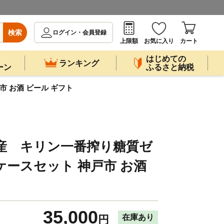
検索
ログイン・会員登録
上限額
お気に入り
カート
はじめての
ランキング
ーン
ふるさと納税
市 お酒 ビール ギフト
産 キリン一番搾り糖質ゼ
2ケースセット 神戸市 お酒
35,000
在庫あり
円