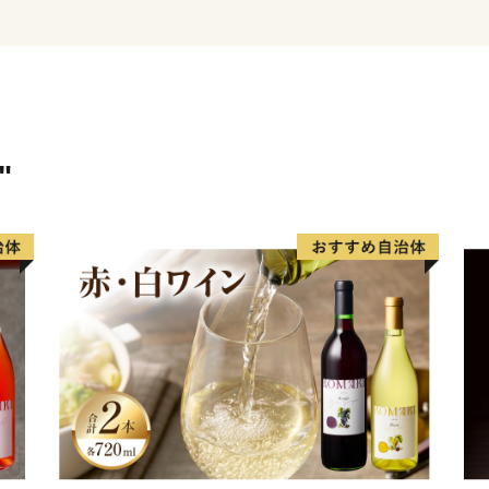
神戸。それは、「都会の便
イルの暮らしが叶う」まち
そんな神戸スタイルを代表
て特別に、ご用意しており
"
■ 神戸牛
■ 灘の酒
■ 神戸ワイン
■ スイーツ
■ 有馬温泉（宿泊優待券
どれを選んでも神戸の良さ
ぜひ、ふるさと納税を通じ