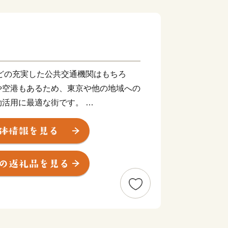
どの充実した公共交通機関はもちろ
や空港もあるため、東京や他の地域への
効活用に最適な街です。
ません。神戸の魅力は、何より、都会と
と山に囲まれ、心地よい風が吹く。
い場所には、広大な田園風景が広がって
れる人が盛んに交流する街でもあり、多
受け入れる気質を持っているように感じ