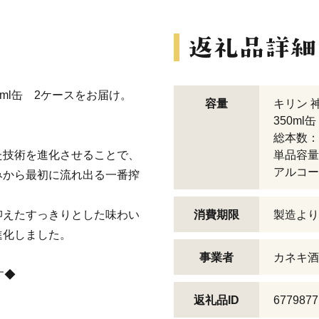
ml缶 2ケースをお届け。
容量
キリン
350m
総本数：
た技術を進化させることで、
単品容量：
アルコー
みから最初に流れ出る一番搾
抑えたすっきりとした味わい
消費期限
製造より
進化しました。
事業者
カネキ酒
す◆
返礼品ID
6779877