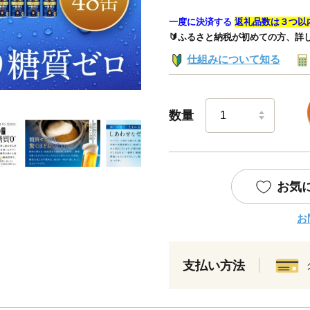
一度に決済する
返礼品数は３つ以
🔰ふるさと納税が初めての方、詳
仕組みについて知る
数量
お気
お
支払い方法