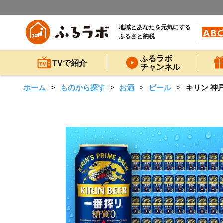
地域とあなたを元気にする
ふるさと納税
ふるラボ
TVで紹介
チャンネル
ホーム
ものから探す
お酒
ビール
キリン 神