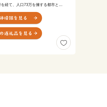
を経て、人口73万を擁する都市とな
定都市へ移行しました。
や平成28年熊本地震など、度重なる災害
外からの温かいご支援と、市民の皆様の
復興への歩みを着実に進めてまいりまし
もに、市民が住み続けたい、だれもが住
なるまち、「上質な生活都市」を目指し
まいります。