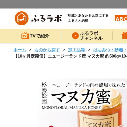
地域とあなたを元気にする
ふるさと納税
ふるラボ
TVで紹介
チャンネル
ホーム
ものから探す
加工品等
はちみつ・砂糖
【10ヶ月定期便】ニュージーランド産 マヌカ蜜 約500g×1