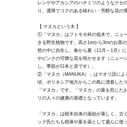
レンゲやアカシアのハチミツのようなクセ
り、濃厚でコクのある味わい・芳醇な花の
【 マヌカという木 】
①「マヌカ」はフトモモ科の低木で、ニュ
きる野生植物です。高さ1mから3mのお茶
然の中に自生し、春から夏（11月～1月）に
やピンクの可憐な花を咲かせます（ニュー
し、季節が日本と逆です）。
②「マヌカ（MANUKA）」はマオリ語による
頃、ポリネシア地方からこの島に漂着した
「マヌカ」です。「マヌカ」の葉を煎じた
リの人々の健康の基礎となっています。
「マヌカ」は樹木自体の薬効が著しく、古
ック氏たちも樹液や葉を薬として盛んに使