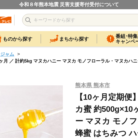
令和８年熊本地震 災害支援寄付受付について
番組･特集
ものから探す
まちから探す
キャンペ
・ジャム
0ヶ月 ／ 計約5kg マヌカハニー マヌカ モノフローラル・マヌカハニ
熊本県 熊本市
【10ヶ月定期便
カ蜜 約500g×1
ー マヌカ モノ
蜂蜜 はちみつ ハ