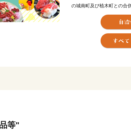
の城南町及び植木町との合併
り、平成24年4月、政令指
平成24年7月九州北部豪雨
に見舞われましたが、国内
懸命な努力により、復旧・
た。
これからも市民の皆様とと
んでみたくなる、訪れたく
たまちづくりに取り組んで
品等"