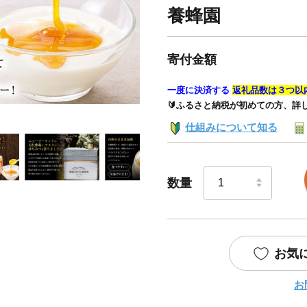
養蜂園
寄付金額
一度に決済する
返礼品数は３つ以
🔰ふるさと納税が初めての方、詳
仕組みについて知る
数量
お気
お