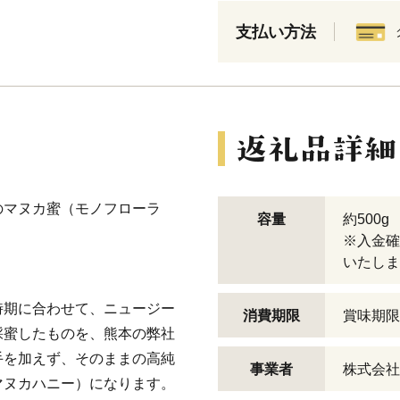
支払い方法
のマヌカ蜜（モノフローラ
容量
約500g
※入金確
いたしま
時期に合わせて、ニュージー
消費期限
賞味期限
採蜜したものを、熊本の弊社
手を加えず、そのままの高純
事業者
株式会社
マヌカハニー）になります。