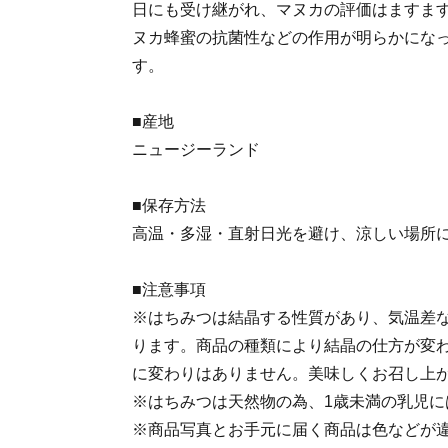
日にも受け継がれ、マヌカの評価はますま
ヌカ蜂蜜の抗菌性などの作用が明らかにな
す。
■産地
ニュージーランド
■保存方法
高温・多湿・直射日光を避け、涼しい場所
■注意事項
※はちみつは結晶する性質があり、気温差
ります。商品の種類により結晶の仕方が変
に変わりはありません。美味しくお召し上
※はちみつは天然物の為、1歳未満の乳児に
※商品写真とお手元に届く商品は色などが