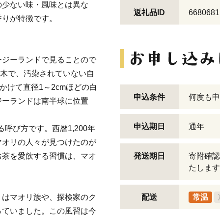
の少ない味・風味とは異な
返礼品ID
6680681
香りが特徴です。
ージーランドで見ることので
の木で、汚染されていない自
かけて直径1～2cmほどの白
申込条件
何度も申
ジーランドは南半球に位置
申込期日
通年
呼び方です。西暦1,200年
マオリの人々が見つけたのが
お茶を愛飲する習慣は、マオ
発送期日
寄附確認
たします
くはマオリ族や、探検家のク
配送
常温
っていました。この風習は今