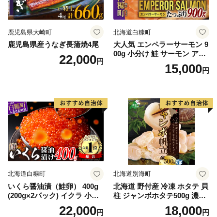
鹿児島県大崎町
北海道白糠町
鹿児島県産うなぎ長蒲焼4尾
大人気 エンペラーサーモン 9
00g 小分け 鮭 サーモン アト
22,000
円
ランティックサーモン 水産
15,000
円
庁長官賞 受賞 さけ シャケ し
ゃけ sake カルパッチョ ソテ
ー レアステーキ 人気 高級 大
満足 美味しい 贈答 生食用 刺
身 お刺身 刺し身 魚介類 海鮮
冷凍 厚切り 薄切り ふるさと
納税 ふるさとチョイス チョ
イス 北海道 白糠町
北海道白糠町
北海道別海町
いくら醤油漬（鮭卵） 400g
北海道 野付産 冷凍 ホタテ 貝
(200g×2パック) イクラ 小分
柱 ジャンボホタテ500g 濃厚
け いくら醤油漬 鮭いくら い
な旨味と甘み （ほたて ホタ
22,000
18,000
円
円
くら醤油漬け 鮭 鮭卵 ikura
テ 帆立 貝柱 ホタテ貝柱 大玉