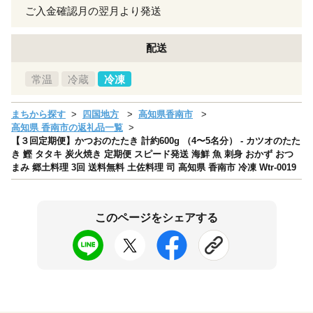
ご入金確認月の翌月より発送
配送
常温
冷蔵
冷凍
まちから探す
四国地方
高知県香南市
高知県 香南市の返礼品一覧
【３回定期便】かつおのたたき 計約600g （4〜5名分） - カツオのたた
き 鰹 タタキ 炭火焼き 定期便 スピード発送 海鮮 魚 刺身 おかず おつ
まみ 郷土料理 3回 送料無料 土佐料理 司 高知県 香南市 冷凍 Wtr-0019
このページをシェアする