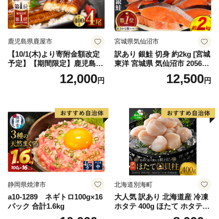
鹿児島県鹿屋市
宮城県気仙沼市
【10/1(木)より寄附金額改定
訳あり 銀鮭 切身 約2kg [宮城
予定】【期間限定】鹿児島県
東洋 宮城県 気仙沼市 205649
大隅産うなぎ蒲焼4尾（400
91] 鮭 魚介類 海鮮 訳アリ 規
12,000
12,500
円
円
g） KN007-023
格外 不揃い さけ サケ 鮭切身
シャケ 切り身 冷凍 家庭用 お
かず 弁当 支援 サーモン 銀鮭
切り身 魚 わけあり
静岡県焼津市
北海道別海町
a10-1289 ネギトロ100g×16
大人気 訳あり 北海道産 冷凍
パック 合計1.6kg
ホタテ 400g ほたて ホタテ
帆立 貝柱 海鮮 魚介類 刺身