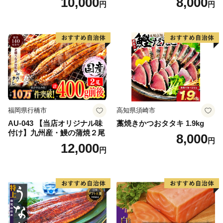
10,000
8,000
円
円
大粒 天然 海鮮 ランキング 大
人気 人気 おすすめ 訳あり ）
福岡県行橋市
高知県須崎市
AU-043 【当店オリジナル味
藁焼きかつおタタキ 1.9kg
付け】九州産・鰻の蒲焼２尾
8,000
円
12,000
円