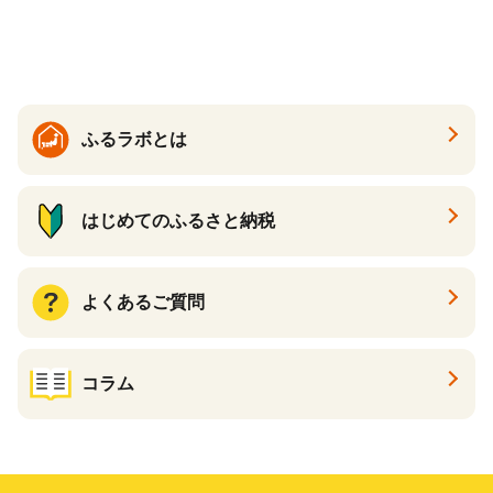
醤油いくら 冷凍いくら いく
大粒 北海道 別海 野付 ふるさ
ら北海道 醤油鮭いくら 人気
と納税）
大好評品 北海道 白糠町
ふるラボとは
はじめてのふるさと納税
よくあるご質問
コラム