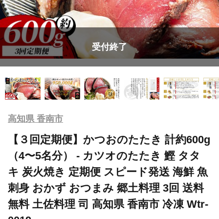
受付終了
高知県 香南市
【３回定期便】かつおのたたき 計約600g
（4〜5名分） - カツオのたたき 鰹 タタ
キ 炭火焼き 定期便 スピード発送 海鮮 魚
刺身 おかず おつまみ 郷土料理 3回 送料
無料 土佐料理 司 高知県 香南市 冷凍 Wtr-