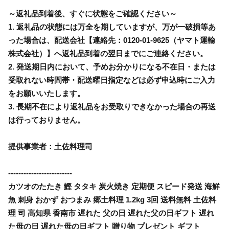
～返礼品到着後、すぐに状態をご確認ください～
1. 返礼品の状態には万全を期していますが、万が一破損等あ
った場合は、配送会社【連絡先：0120-01-9625（ヤマト運輸
株式会社）】へ返礼品到着の翌日までにご連絡ください。
2. 発送期日内において、予めお分かりになる不在日・または
受取れない時間帯・配送曜日指定などは必ず申込時にご入力
をお願いいたします。
3. 長期不在により返礼品をお受取りできなかった場合の再送
は行っておりません。
提供事業者：土佐料理司
-------------------------
カツオのたたき 鰹 タタキ 炭火焼き 定期便 スピード発送 海鮮
魚 刺身 おかず おつまみ 郷土料理 1.2kg 3回 送料無料 土佐料
理 司 高知県 香南市 遅れた 父の日 遅れた父の日ギフト 遅れ
た母の日 遅れた母の日ギフト 贈り物 プレゼント ギフト