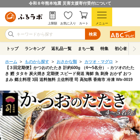
令和８年熊本地震 災害支援寄付受付について
上限額
お気に入り
カート
メニュー
検索
トップ
ランキング
返礼品一覧
まち一覧
特集
初心者ガイド
ホーム
ものから探す
おさかな類
カツオ・マグロ
【３回定期便】かつおのたたき 計約600g （4〜5名分） - カツオのたた
き 鰹 タタキ 炭火焼き 定期便 スピード発送 海鮮 魚 刺身 おかず おつ
まみ 郷土料理 3回 送料無料 土佐料理 司 高知県 香南市 冷凍 Wtr-0019