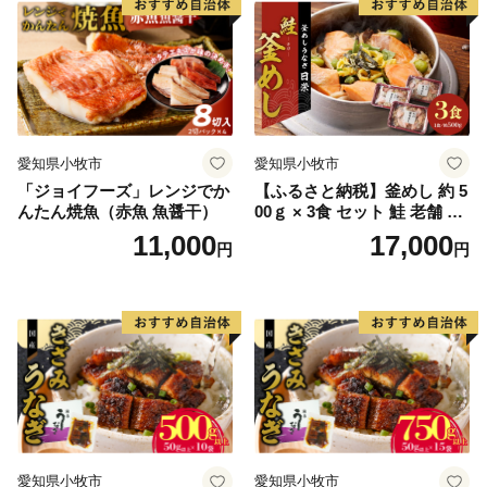
愛知県小牧市
愛知県小牧市
「ジョイフーズ」レンジでか
【ふるさと納税】釜めし 約 5
んたん焼魚（赤魚 魚醤干）
00ｇ × 3食 セット 鮭 老舗 急
速冷凍 レンチン 時短 簡単調
11,000
17,000
円
円
理 食品 加工品 海鮮 手作り
ほくほく ご飯 お弁当 おにぎ
り お茶漬け お取り寄せ お取
り寄せグルメ 愛知県 小牧市
送料無料
愛知県小牧市
愛知県小牧市