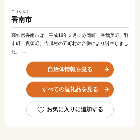
こうなんし
香南市
高知県香南市は、平成18年３月に赤岡町、香我美町、野
市町、夜須町、吉川村の五町村の合併により誕生しまし
た。
太平洋に面する海岸部、肥沃な平野部、四国山地の麓の
山地部からなり、市内を物部川、香宗川などが流れ、美
自治体情報を見る
しい水と緑に包まれた元気で豊かなまちです。
すべての返礼品を見る
香南市へのご寄附、誠にありがとうございます！
これからも元気なまち！香南市の応援をよろしくお願い
いたします♪
お気に入りに追加する