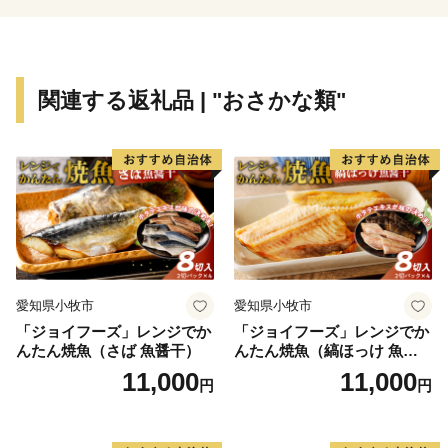
関連する返礼品 | "おさかな類"
愛知県小牧市
愛知県小牧市
「ジョイフーズ」レンジでか
「ジョイフーズ」レンジでか
んたん焼魚（さば 魚醤干）
んたん焼魚（縞ほっけ 魚醤
干）
11,000
11,000
円
円