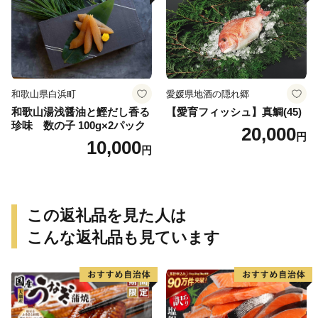
無料
和歌山県白浜町
愛媛県地酒の隠れ郷
和歌山湯浅醤油と鰹だし香る
【愛育フィッシュ】真鯛(45)
珍味 数の子 100g×2パック
20,000
円
10,000
円
この返礼品を見た人は
こんな返礼品も見ています