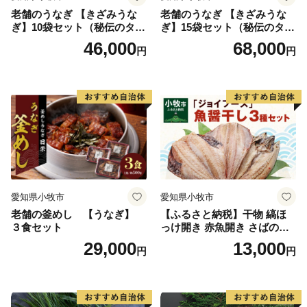
老舗のうなぎ 【きざみうな
老舗のうなぎ 【きざみうな
ぎ】10袋セット（秘伝のタレ
ぎ】15袋セット（秘伝のタレ
付）
付）
46,000
68,000
円
円
愛知県小牧市
愛知県小牧市
老舗の釜めし 【うなぎ】
【ふるさと納税】干物 縞ほ
３食セット
っけ開き 赤魚開き さばの開
き 魚醤干し 3種 セット 詰め
29,000
13,000
円
円
合わせ 魚 おかず 肉厚 おいし
い さば 赤魚 縞ホッケ ジョイ
フーズ 魚貝類 お取り寄せ お
取り寄せグルメ 魚醤 ナンプ
ラー 愛知県 小牧市 冷凍 送料