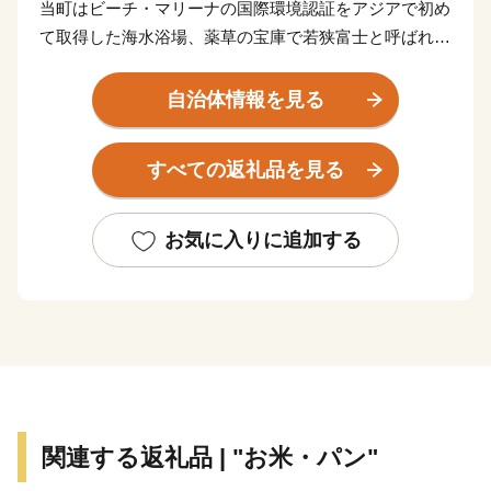
当町はビーチ・マリーナの国際環境認証をアジアで初め
て取得した海水浴場、薬草の宝庫で若狭富士と呼ばれる
「青葉山」など多くの自然が溢れています。
ふるさと納税をきっかけとして、故郷を懐かしんでいた
自治体情報を見る
だけるように、またご縁があって高浜町を初めて知って
いただけた方には、これから是非高浜町を応援していた
すべての返礼品を見る
だけると嬉しく思います。
皆様からの貴重な応援のお気持ちを活かし、暮らした
い、働きたい、訪れたいまちと思っていただける「選ば
お気に入りに追加する
れる町」高浜町の実現を目指して、これからも精進して
いきますので、今後ともよろしくお願い致します。
◆プライバシーポリシー（個人情報保護方針）について
お客様からいただいた個人情報は、高浜町が責任をもっ
て管理し、関係法令で定められた場合を除き、第三者に
関連する返礼品 | "お米・パン"
譲渡したり、提供したりすることはございません。