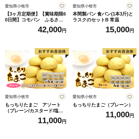
愛知県小牧市
愛知県小牧市
【3ヶ月定期便】【賞味期限6
本間製パン 食パン(1本3斤)と
0日間】コモパン ふるさと
ラスクのセットB 常温
クロワッサンセット（計90
42,000
15,000
円
円
個）／災害用備蓄 保存食 非
常食 防災グッズにも
愛知県小牧市
愛知県小牧市
もっちりたまご アソート
もっちりたまご（プレーン）
（プレーン/カスタード/塩バ
11,000
円
ター/小倉バター）
11,000
円