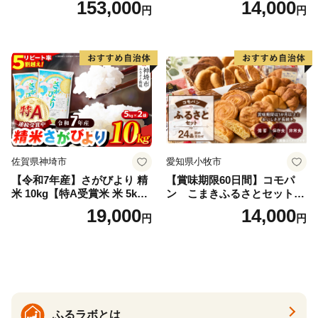
153,000
14,000
円
円
ークイーン 米5kg 福島 福島
味しい炊き方ガイド付き）
県産 福島産 精米 お米 米 コ
メ 武田ファーム サムランド
福島県 南相馬市 cu006-ae
佐賀県神埼市
愛知県小牧市
【令和7年産】さがびより 精
【賞味期限60日間】コモパ
米 10kg【特A受賞米 米 5kg×
ン こまきふるさとセット
2袋 お米 コメ こめ 国産 美味
（24個入り）／災害用備蓄
19,000
14,000
円
円
しい ブランド米 人気 ランキ
保存食 非常食 防災グッズに
ング 増田米穀】(H015224)
も
ふるラボとは