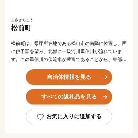
まさきちょう
松前町
松前町は、県庁所在地である松山市の南隣に位置し、西
に伊予灘を望み、北部に一級河川重信川が流れていま
す。この重信川の伏流水が豊富であることから、東部で
は豊かな水や肥沃な土地、温暖少雨の気候を生かした農
業地帯が形成され、のどかな田園風景が広がり、湧水を
自治体情報を見る
利用した美しい親水公園も点在しています。
また、松山空港や高速道路のインターチェンジなど主要
すべての返礼品を見る
交通拠点にアクセスがよく、都市と自然が調和する暮ら
しやすい町です。
お気に入りに追加する