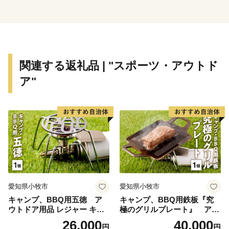
関連する返礼品 | "スポーツ・アウトド
ア"
愛知県小牧市
愛知県小牧市
キャンプ、BBQ用五徳 ア
キャンプ、BBQ用鉄板『究
ウトドア用品 レジャー キャ
極のグリルプレート』 アウ
ンプ バーベキュー BBQ 五徳
トドア用品 レジャー キャン
26,000
40,000
円
円
プ バーベキュー BBQ 鉄板