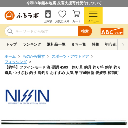
令和８年熊本地震 災害支援寄付受付について
上限額
お気に入り
カート
メニュー
検索
トップ
ランキング
返礼品一覧
まち一覧
特集
初心者ガイド
ホーム
ものから探す
スポーツ・アウトドア
フィッシング
【釣竿】ファインモード 流 硬調 4509｜釣り具 釣具 釣り竿 釣竿 釣り
道具 つりざお 釣り 海釣り おすすめ 人気 竿 宇崎日新 愛媛県 松前町