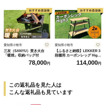
愛知県小牧市
愛知県小牧市
三友（SANYU）焚き火台
【ふるさと納税】LEKKER 3
「暖焼」収納バッグ付
段棚用 カーボンレッグ High
3 2脚 キャンプ アウトドア ソ
78,000
114,000
円
円
ロキャン カーボン アウトド
ア用品 レジャー 軽量 丈夫 持
ち運び 野外 キャンプギア テ
ーブル板用 絆ウェルド 愛知
県 小牧市 送料無料
この返礼品を見た人は
こんな返礼品も見ています