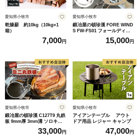
愛知県小牧市
愛知県小牧市
乾燥薪 約10kg（10kg×1
鍛冶屋の頓珍漢 FORE WIND
箱）
S FW-FS01 フォールディン
グ キャンプストーブ専用 五
7,000
15,000
円
円
徳リング
愛知県小牧市
愛知県小牧市
鍛冶屋の頓珍漢 C127T9 丸鉄
アイアンテーブル アウト
板 9mm厚 3mm溝 ソロキャ
ドア用品 レジャー キャンプ
ンプ用 専用ハンドル付き ス
33,000
47,000
円
円
ノーピーク アルミパーソナ
ルクッカーサイズ