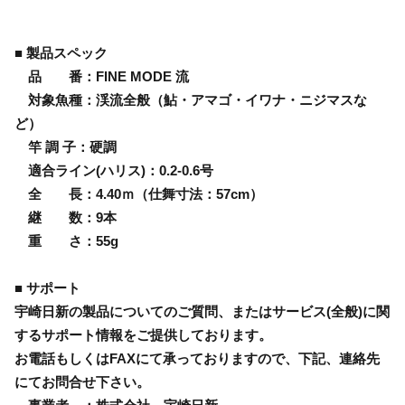
■ 製品スペック
品 番：FINE MODE 流
対象魚種：渓流全般（鮎・アマゴ・イワナ・ニジマスな
ど）
竿 調 子：硬調
適合ライン(ハリス)：0.2-0.6号
全 長：4.40ｍ（仕舞寸法：57cm）
継 数：9本
重 さ：55g
■ サポート
宇崎日新の製品についてのご質問、またはサービス(全般)に関
するサポート情報をご提供しております。
お電話もしくはFAXにて承っておりますので、下記、連絡先
にてお問合せ下さい。