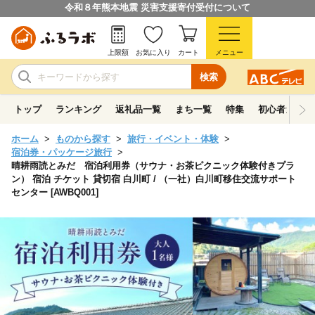
令和８年熊本地震 災害支援寄付受付について
上限額
お気に入り
カート
メニュー
検索
トップ
ランキング
返礼品一覧
まち一覧
特集
初心者ガイド
ホーム
ものから探す
旅行・イベント・体験
宿泊券・パッケージ旅行
晴耕雨読とみだ 宿泊利用券（サウナ・お茶ピクニック体験付きプラ
ン） 宿泊 チケット 貸切宿 白川町 / （一社）白川町移住交流サポート
センター [AWBQ001]