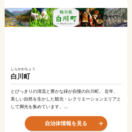
しらかわちょう
白川町
とびっきりの清流と豊かな緑が自慢の白川町。 近年、
美しい自然を生かした観光・レクリエーションエリアと
して脚光を集めています。
また、豊かな山林資源を生かした木材産業や、山間に流
れる清流が生み出す独特の気候風土を生かした茶の栽培
自治体情報を見る
が盛ん。