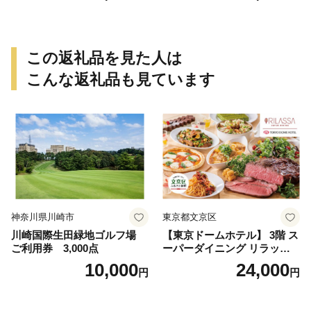
この返礼品を見た人は
こんな返礼品も見ています
神奈川県川崎市
東京都文京区
川崎国際生田緑地ゴルフ場
【東京ドームホテル】 3階 ス
ご利用券 3,000点
ーパーダイニング リラッサ
ランチブッフェ お食事券 大
10,000
24,000
円
円
人1名様分 関東 東京 ご利用
券 ランチ 昼食 食事券 レスト
ラン ブッフェ 東京都 お食事