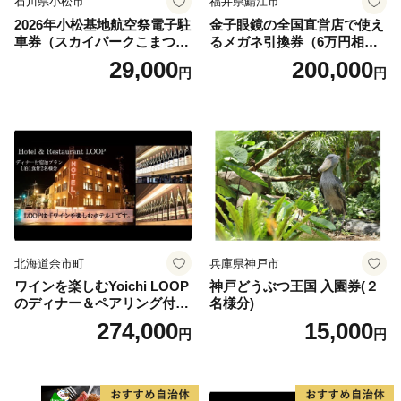
石川県小松市
福井県鯖江市
2026年小松基地航空祭電子駐
金子眼鏡の全国直営店で使え
車券（スカイパークこまつ
るメガネ引換券（6万円相
翼） 駐車場 シャトルバスの
当） Platinum
29,000
200,000
円
円
りばすぐ 石川県 小松市
北海道余市町
兵庫県神戸市
ワインを楽しむYoichi LOOP
神戸どうぶつ王国 入園券(２
のディナー＆ペアリング付宿
名様分)
泊プラン＜デラックスツイン
274,000
15,000
円
円
＞