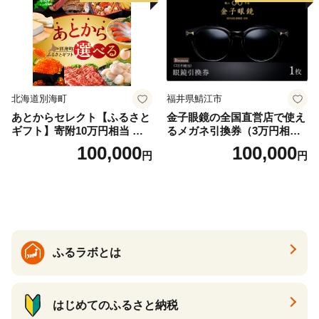
北海道別海町
福井県鯖江市
あとからセレクト【ふるさと
金子眼鏡の全国直営店で使え
ギフト】寄附10万円相当 あ
るメガネ引換券（3万円相
とから選べる！ ギフト いく
当） Bronze
100,000
100,000
円
円
ら ほたて 海鮮 牛肉 別海町
ケーキ アイス （ 後から 選べ
る カタログ カタログポイン
ト カタログギフト あとから
カタログ あとからカタログ
ポイント あとからカタログ
ギフト ふるさと納税 ）
ふるラボとは
はじめてのふるさと納税