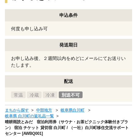
申込条件
何度も申し込み可
発送期日
お申し込み後、２週間以内をめどにメールにてお送りい
たします。
配送
常温
冷蔵
冷凍
別送不可
まちから探す
中部地方
岐阜県白川町
岐阜県 白川町の返礼品一覧
晴耕雨読とみだ 宿泊利用券（サウナ・お茶ピクニック体験付きプラ
ン） 宿泊 チケット 貸切宿 白川町 / （一社）白川町移住交流サポート
センター [AWBQ001]