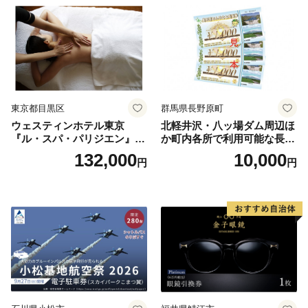
券
東京都目黒区
群馬県長野原町
ウェスティンホテル東京
北軽井沢・八ッ場ダム周辺ほ
『ル・スパ・パリジエン』選
か町内各所で利用可能な長野
べるボディセラピー90分/1名
原町ふるさと感謝券（3,000
132,000
10,000
円
円
円分）【トラベル 観光 旅行
お土産 群馬県 長野原町 北軽
井沢】