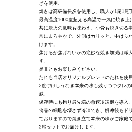
ぎを使用。
焼きは高級備長炭を使用し、職人が1尾1尾
最高温度1000度超える高温で一気に焼き
共に炭火の風味も味わえ、小骨も焼き切る
常にまろやかで、外側はカリッと、中はふ
けます。
焦げるか焦げないかの絶妙な焼き加減は職
す。
是非ともお楽しみください。
たれも当店オリジナルブレンドのたれを使
3度づけしうなぎ本来の味も残りつつタレの
減。
保存時にも拘り最先端の急速冷凍機を導入
食品の細胞を壊さず冷凍でき、解凍後もドリ
ておりますので焼き立て本来の味がご家庭
2尾セットでお届けします。