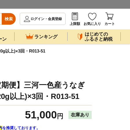
検索
ログイン・会員登録
上限額
お気に入り
カート
はじめての
ランキング
ーン
ふるさと納税
上)×3回・R013-51
定期便】三河一色産うなぎ
g以上)×3回・R013-51
51,000
在庫あり
円
内
を推奨しております。