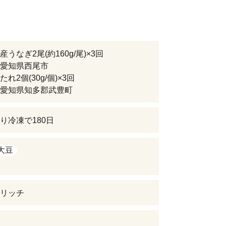
うなぎ2尾(約160g/尾)×3回
愛知県西尾市
れ2個(30g/個)×3回
愛知県知多郡武豊町
り冷凍で180日
大豆
リッチ