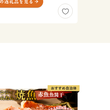
園祭として有形無形で今も大切に残され
市は、市制を施行した昭和28年12
中核的な都市として、自動車関連産業
きました。平成23年4月1日には一色
、令和2年で10年目を迎えています。
）やカーネーション、養殖うなぎなど
多く有することとなった西尾市は、農水
、工業、商業のバランスの取れた産業を
西尾の抹茶」、「三河一色えびせんべ
標（地域ブランド）にも認定されている
す。
跡や名所が点在し、伝統的な祭りや民
るほか、海・山・川など自然環境も豊か
けあい、心豊かに暮らせるまち」それが