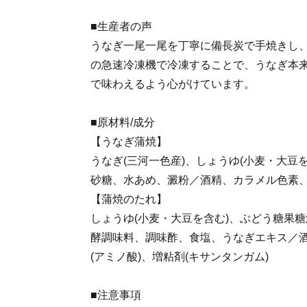
■生産者の声
うなぎ一尾一尾を丁寧に備長炭で手焼きし
の急速冷凍機で冷凍することで、うなぎ本
で味わえるよう心がけています。
■原材料/成分
【うなぎ蒲焼】
うなぎ(三河一色産)、しょうゆ(小麦・大豆
砂糖、水あめ、澱粉／酒精、カラメル色素、
【蒲焼のたれ】
しょうゆ(小麦・大豆を含む)、ぶどう糖果
酵調味料、調味酢、食塩、うなぎエキス／
(アミノ酸)、増粘剤(キサンタンガム)
■注意事項