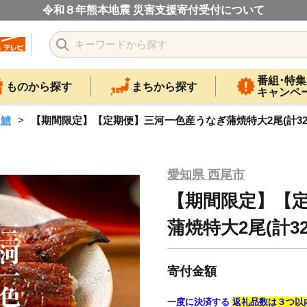
令和８年熊本地震 災害支援寄付受付について
番組･特集
ものから探す
まちから探す
キャンペ
・鱧
【期間限定】【定期便】三河一色産うなぎ蒲焼特大2尾(計320g以
愛知県 西尾市
【期間限定】【
蒲焼特大2尾(計320
寄付金額
一度に決済する
返礼品数は３つ以