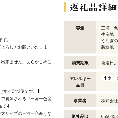
容量
三河一色産
生産地 
ます。
うなぎのた
どよろしくお願いいたしま
製造地 
け出来ません。あらかじめご
消費期限
発送日よ
小麦
アレルギー
品目
けする定期便です。】
」で養殖される『三河一色産
事業者
株式会社
品です。
特大サイズの三河一色産うな
返礼品ID
6550453