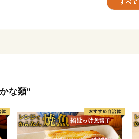
ようになり、その栄華は祇
ています。
そのような歴史を有する西尾
月15日以降、西三河南部の
の発展とともに成長し続けて
町、吉良町、幡豆町と合併し
合併により、抹茶（てん茶
の全国有数の地域資源を数
産物の生産も盛んで、農業
展開しています。
さかな類"
特に「一色産うなぎ」、「
い」は特許庁の地域団体商
全国に誇る三大ブランドで
また、市内には歴史的な史
俗芸能も多く伝えられてい
な「自然と文化と人々がと