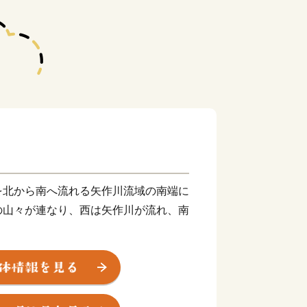
北から南へ流れる矢作川流域の南端に
の山々が連なり、西は矢作川が流れ、南
て築かれたと伝えられる「西条城」は、
を続け、「西尾城」と改称された江戸時
。明和元年（1764年）、大給松平家
下町として商業がさらに賑わいを見せる