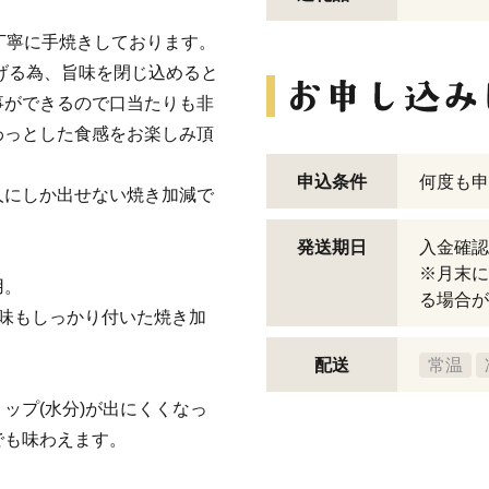
丁寧に手焼きしております。
上げる為、旨味を閉じ込めると
事ができるので口当たりも非
わっとした食感をお楽しみ頂
申込条件
何度も申
人にしか出せない焼き加減で
発送期日
入金確認
※月末に
用。
る場合が
味もしっかり付いた焼き加
配送
常温
。
ップ(水分)が出にくくなっ
でも味わえます。