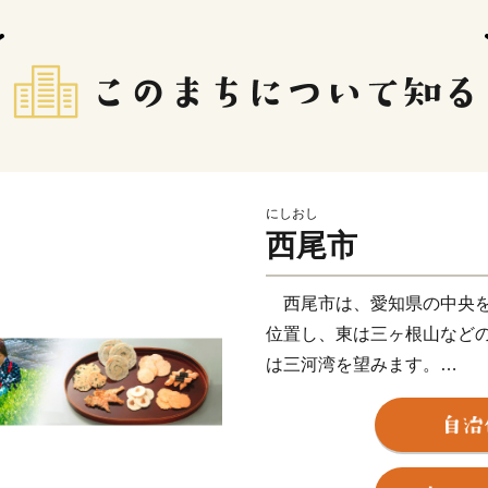
にしおし
西尾市
西尾市は、愛知県の中央を
位置し、東は三ヶ根山など
は三河湾を望みます。
鎌倉時代に足利義氏によっ
この地域の拠点として発展
代に城下町が形成されました
の居城となると、六万石城