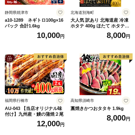
静岡県焼津市
北海道別海町
a10-1289 ネギトロ100g×16
大人気 訳あり 北海道産 冷凍
パック 合計1.6kg
ホタテ 400g ほたて ホタテ
帆立 貝柱 海鮮 魚介類 刺身
10,000
8,000
円
円
大粒 天然 海鮮 ランキング 大
人気 人気 おすすめ 訳あり ）
福岡県行橋市
高知県須崎市
AU-043 【当店オリジナル味
藁焼きかつおタタキ 1.9kg
付け】九州産・鰻の蒲焼２尾
8,000
円
12,000
円