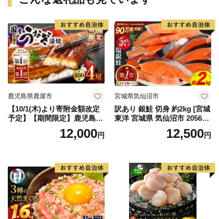
鹿児島県鹿屋市
宮城県気仙沼市
【10/1(木)より寄附金額改定
訳あり 銀鮭 切身 約2kg [宮城
予定】【期間限定】鹿児島県
東洋 宮城県 気仙沼市 205649
大隅産うなぎ蒲焼4尾（400
91] 鮭 魚介類 海鮮 訳アリ 規
12,000
12,500
円
円
g） KN007-023
格外 不揃い さけ サケ 鮭切身
シャケ 切り身 冷凍 家庭用 お
かず 弁当 支援 サーモン 銀鮭
切り身 魚 わけあり