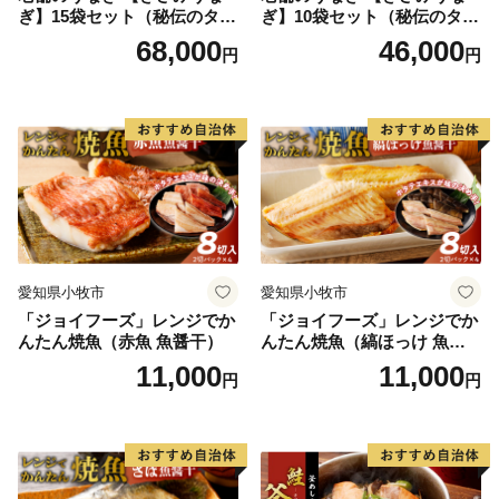
ぎ】15袋セット（秘伝のタレ
ぎ】10袋セット（秘伝のタレ
付）
付）
68,000
46,000
円
円
愛知県小牧市
愛知県小牧市
「ジョイフーズ」レンジでか
「ジョイフーズ」レンジでか
んたん焼魚（赤魚 魚醤干）
んたん焼魚（縞ほっけ 魚醤
干）
11,000
11,000
円
円