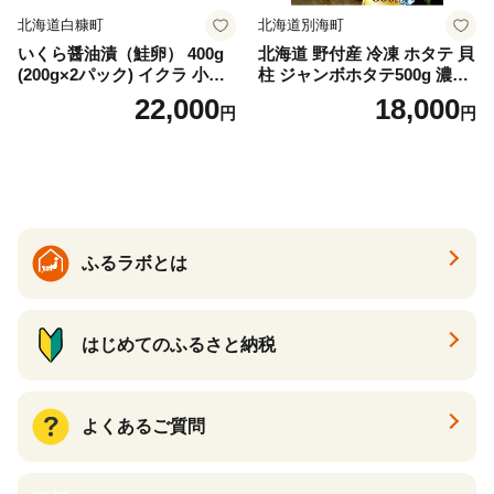
北海道白糠町
北海道別海町
いくら醤油漬（鮭卵） 400g
北海道 野付産 冷凍 ホタテ 貝
(200g×2パック) イクラ 小分
柱 ジャンボホタテ500g 濃厚
け いくら醤油漬 鮭いくら い
な旨味と甘み （ほたて ホタ
22,000
18,000
円
円
くら醤油漬け 鮭 鮭卵 ikura
テ 帆立 貝柱 ホタテ貝柱 大玉
醤油いくら 冷凍いくら いく
大粒 北海道 別海 野付 ふるさ
ら北海道 醤油鮭いくら 人気
と納税）
大好評品 北海道 白糠町
ふるラボとは
はじめてのふるさと納税
よくあるご質問