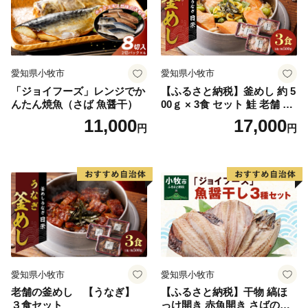
愛知県小牧市
愛知県小牧市
「ジョイフーズ」レンジでか
【ふるさと納税】釜めし 約 5
んたん焼魚（さば 魚醤干）
00ｇ × 3食 セット 鮭 老舗 急
速冷凍 レンチン 時短 簡単調
11,000
17,000
円
円
理 食品 加工品 海鮮 手作り
ほくほく ご飯 お弁当 おにぎ
り お茶漬け お取り寄せ お取
り寄せグルメ 愛知県 小牧市
送料無料
愛知県小牧市
愛知県小牧市
老舗の釜めし 【うなぎ】
【ふるさと納税】干物 縞ほ
３食セット
っけ開き 赤魚開き さばの開