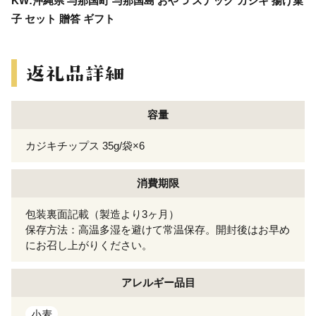
KW:沖縄県 与那国町 与那国島 おやつ スナック カジキ 揚げ菓
子 セット 贈答 ギフト
容量
カジキチップス 35g/袋×6
消費期限
包装裏面記載（製造より3ヶ月）
保存方法：高温多湿を避けて常温保存。開封後はお早め
にお召し上がりください。
アレルギー
品目
小麦