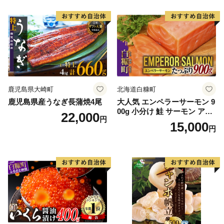
鹿児島県大崎町
北海道白糠町
鹿児島県産うなぎ長蒲焼4尾
大人気 エンペラーサーモン 9
00g 小分け 鮭 サーモン アト
22,000
円
ランティックサーモン 水産
15,000
円
庁長官賞 受賞 さけ シャケ し
ゃけ sake カルパッチョ ソテ
ー レアステーキ 人気 高級 大
満足 美味しい 贈答 生食用 刺
身 お刺身 刺し身 魚介類 海鮮
冷凍 厚切り 薄切り ふるさと
納税 ふるさとチョイス チョ
イス 北海道 白糠町