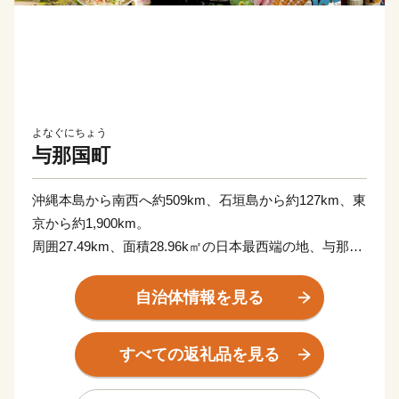
よなぐにちょう
与那国町
沖縄本島から南西へ約509km、石垣島から約127km、東
京から約1,900km。
周囲27.49km、面積28.96k㎡の日本最西端の地、与那国
島。
隣接する台湾とは、約111kmの距離にあり、年に数回、
自治体情報を見る
台湾の山並みが見えることもあります。
荒々しい波が打ち付ける断崖絶壁の景観は力強さがあ
すべての返礼品を見る
り、自然・文化・歴史すべてが八重山のどの島にもない
独特の雰囲気で訪れる人々を魅了しています。