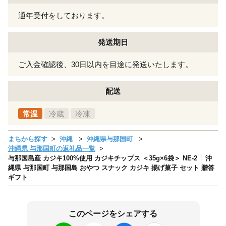
通年受付をしております。
発送期日
ご入金確認後、30日以内を目途に発送いたします。
配送
常温
冷蔵
冷凍
まちから探す
沖縄
沖縄県与那国町
沖縄県 与那国町の返礼品一覧
与那国島産 カジキ100%使用 カジキチップス ＜35g×6袋＞ NE-2 │ 沖
縄県 与那国町 与那国島 おやつ スナック カジキ 揚げ菓子 セット 贈答
ギフト
このページをシェアする