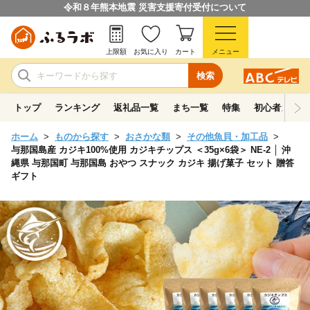
令和８年熊本地震 災害支援寄付受付について
上限額
お気に入り
カート
メニュー
検索
トップ
ランキング
返礼品一覧
まち一覧
特集
初心者ガイド
ホーム
ものから探す
おさかな類
その他魚貝・加工品
与那国島産 カジキ100%使用 カジキチップス ＜35g×6袋＞ NE-2 │ 沖
縄県 与那国町 与那国島 おやつ スナック カジキ 揚げ菓子 セット 贈答
ギフト