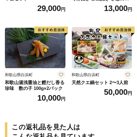
き 魚醤干し 3種 セット 詰め
29,000
13,000
円
円
合わせ 魚 おかず 肉厚 おいし
い さば 赤魚 縞ホッケ ジョイ
フーズ 魚貝類 お取り寄せ お
取り寄せグルメ 魚醤 ナンプ
ラー 愛知県 小牧市 冷凍 送料
無料
和歌山県白浜町
和歌山県白浜町
和歌山湯浅醤油と鰹だし香る
天然クエ鍋セット 2〜3人前
珍味 数の子 100g×2パック
50,000
円
10,000
円
この返礼品を見た人は
こんな返礼品も見ています