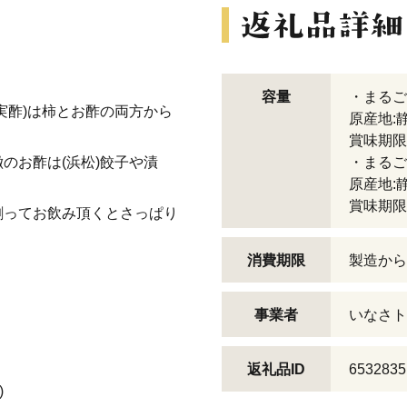
容量
・まるごと
実酢)は柿とお酢の両方から
原産地:
賞味期限
のお酢は(浜松)餃子や漬
・まるごと
原産地:
賞味期限
割ってお飲み頂くとさっぱり
消費期限
製造から
事業者
いなさト
返礼品ID
6532835
)