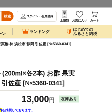
検索
ログイン・会員登録
上限額
お気に入り
カート
はじめての
ランキング
ーン
ふるさと納税
実酢 柿 浜松市 静岡 引佐産 [№5360-0341]
200ml×各2本) お酢 果実
引佐産 [№5360-0341]
13,000
在庫あり
円
内
を推奨しております。