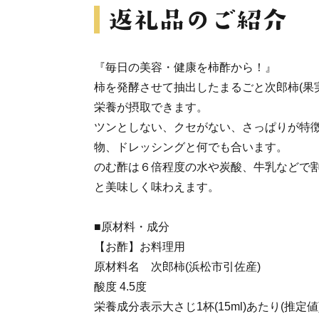
『毎日の美容・健康を柿酢から！』
柿を発酵させて抽出したまるごと次郎柿(果
栄養が摂取できます。
ツンとしない、クセがない、さっぱりが特徴
物、ドレッシングと何でも合います。
のむ酢は６倍程度の水や炭酸、牛乳などで
と美味しく味わえます。
■原材料・成分
【お酢】お料理用
原材料名 次郎柿(浜松市引佐産)
酸度 4.5度
栄養成分表示大さじ1杯(15ml)あたり(推定値