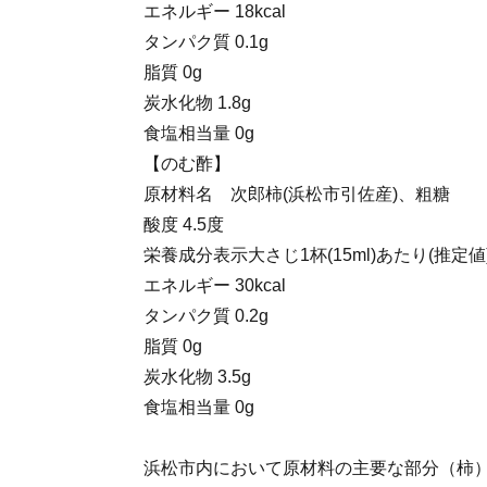
エネルギー 18kcal
タンパク質 0.1g
脂質 0g
炭水化物 1.8g
食塩相当量 0g
【のむ酢】
原材料名 次郎柿(浜松市引佐産)、粗糖
酸度 4.5度
栄養成分表示大さじ1杯(15ml)あたり(推定値
エネルギー 30kcal
タンパク質 0.2g
脂質 0g
炭水化物 3.5g
食塩相当量 0g
浜松市内において原材料の主要な部分（柿