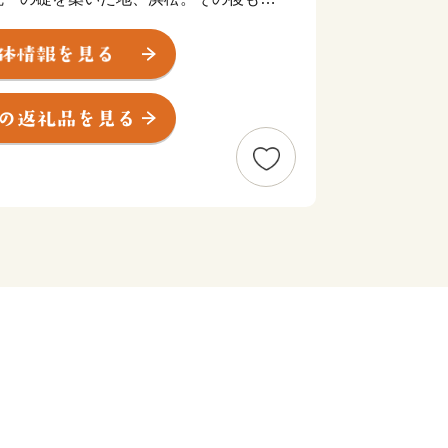
が幕府の要職への出世しました。
や技術者、音楽家や芸術家を輩出したほ
業が、浜松から生まれています。
央に位置する、人口約80万人の政令
、南は遠州灘、西は浜名湖、東は天竜川
地です。
精神と起業意識の高い風土によって、オ
った産業が集積する「ものづくりの街」
輩出し、体験できる産業観光施設も年々
市部の調和、温暖な気候、魅力ある食文
地としての人気も高まっています。