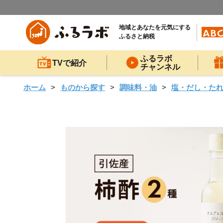
地域とあなたを元気にする
ふるさと納税
ふるラボ
TVで紹介
チャンネル
ホーム
ものから探す
調味料・油
塩・だし・た