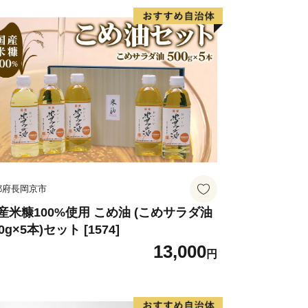
都府長岡京市
産米糠100%使用 こめ油 (こめサラダ油
0g×5本)セット [1574]
13,000
円