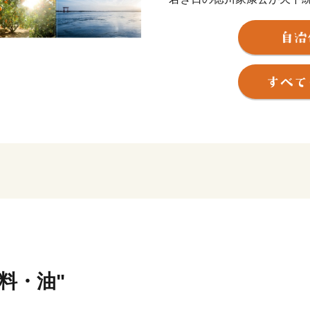
野忠邦など歴代城主の多く
近代では、世界的な研究者
か、世界に名高い多くの企
浜松市は東京と大阪のほぼ中
指定都市。北は天竜の美林
と多様な自然に恵まれた土
そして、旺盛なチャレンジ
ートバイ・繊維・楽器とい
でもあります。
世界トップレベルの企業を
充実しています。
味料・油"
さらに豊かな自然環境と都
化などにより、近年、観光