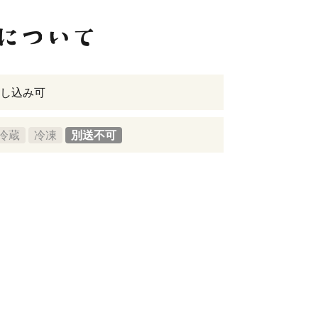
し込み可
冷蔵
冷凍
別送不可