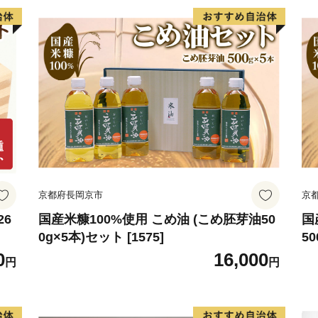
京都府長岡京市
京
26
国産米糠100%使用 こめ油 (こめ胚芽油50
国
0g×5本)セット [1575]
50
0
16,000
円
円