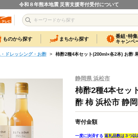
令和８年熊本地震 災害支援寄付受付について
番組･特集
ものから探す
まちから探す
キャンペ
れ・ドレッシング・お酢
柿酢2種4本セット(200ml×各2本) お酢 果
静岡県 浜松市
柿酢2種4本セット(
酢 柿 浜松市 静岡 
寄付金額
一度に決済する
返礼品数は３つ以